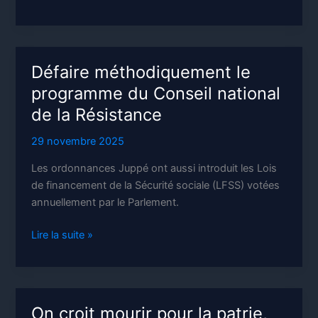
nucléaire:
une
énergie
vraiment
Défaire méthodiquement le
sans
programme du Conseil national
danger
de la Résistance
?
29 novembre 2025
Les ordonnances Juppé ont aussi introduit les Lois
de financement de la Sécurité sociale (LFSS) votées
annuellement par le Parlement.
Défaire
Lire la suite »
méthodiquement
le
programme
du
On croit mourir pour la patrie,