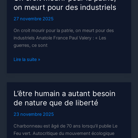
Conseil
on meurt pour des industriels
national
de
27 novembre 2025
la
Résistance
On croit mourir pour la patrie, on meurt pour des
industriels Anatole France Paul Valery : « Les
guerres, ce sont
On
Lire la suite »
croit
mourir
pour
la
L’être humain a autant besoin
patrie,
de nature que de liberté
on
meurt
23 novembre 2025
pour
des
Charbonneau est âgé de 70 ans lorsqu’il publie Le
industriels
Feu vert. Autocritique du mouvement écologique