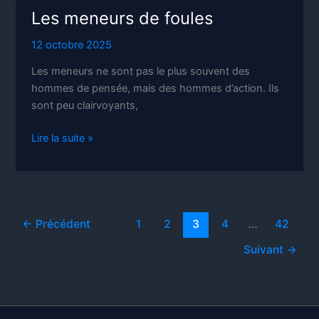
Les meneurs de foules
12 octobre 2025
Les meneurs ne sont pas le plus souvent des
hommes de pensée, mais des hommes d’action. Ils
sont peu clairvoyants,
Les
Lire la suite »
meneurs
de
foules
←
Précédent
1
2
3
4
…
42
Suivant
→