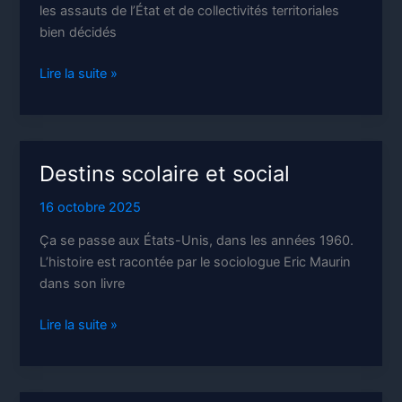
les assauts de l’État et de collectivités territoriales
bien décidés
L’État
Lire la suite »
contre
les
associations
Destins scolaire et social
16 octobre 2025
Ça se passe aux États-Unis, dans les années 1960.
L’histoire est racontée par le sociologue Eric Maurin
dans son livre
Destins
Lire la suite »
scolaire
et
social