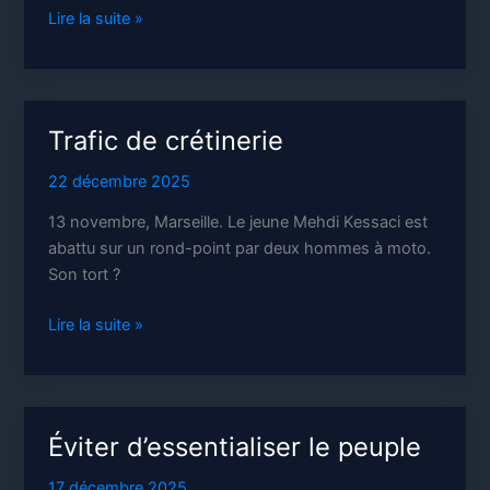
Cultiver
Lire la suite »
le
collectif
Trafic de crétinerie
22 décembre 2025
13 novembre, Marseille. Le jeune Mehdi Kessaci est
abattu sur un rond-point par deux hommes à moto.
Son tort ?
Trafic
Lire la suite »
de
crétinerie
Éviter d’essentialiser le peuple
17 décembre 2025