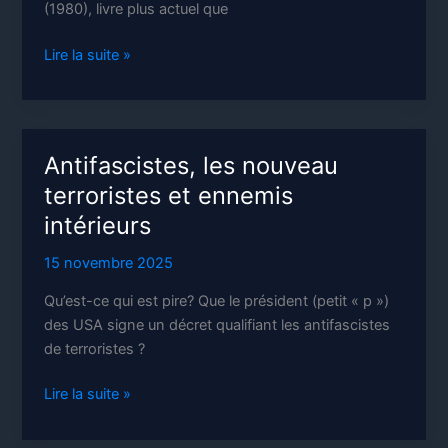
(1980), livre plus actuel que
L’être
Lire la suite »
humain
a
autant
besoin
Antifascistes, les nouveau
de
terroristes et ennemis
nature
intérieurs
que
de
15 novembre 2025
liberté
Qu’est-ce qui est pire? Que le président (petit « p »)
des USA signe un décret qualifiant les antifascistes
de terroristes ?
Antifascistes,
Lire la suite »
les
nouveau