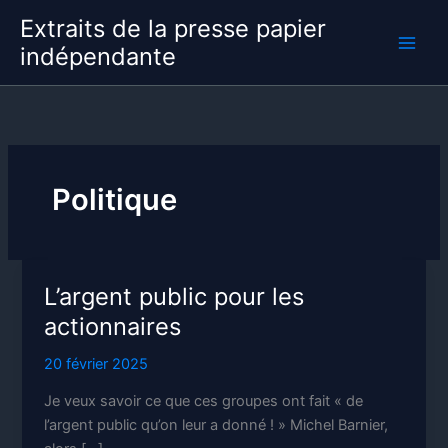
Aller
Extraits de la presse papier
au
indépendante
contenu
Politique
L’argent public pour les
actionnaires
20 février 2025
Je veux savoir ce que ces groupes ont fait « de
l’argent public qu’on leur a donné ! » Michel Barnier,