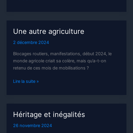
5éme
République
et
la
Une autre agriculture
Démocratie
2 décembre 2024
Blocages routiers, manifestations, début 2024, le
monde agricole criait sa colère, mais qu’a-t-on
retenu de ces mois de mobilisations ?
Une
Lire la suite »
autre
agriculture
Héritage et inégalités
26 novembre 2024