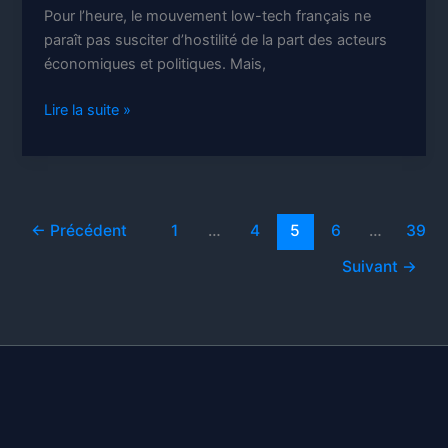
Pour l’heure, le mouvement low-tech français ne
paraît pas susciter d’hostilité de la part des acteurs
économiques et politiques. Mais,
Low-
Lire la suite »
tech
et
libéralisme
autoritaire
←
Précédent
1
…
4
5
6
…
39
Suivant
→