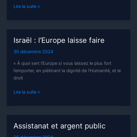
Le
Lire la suite »
RN
et
le
grand
Israël : l’Europe laisse faire
patronat
30 décembre 2024
« À quoi sert l’Europe si vous laissez le plus fort
l’emporter, en piétinant la dignité de l’Humanité, et le
droit
Israël
Lire la suite »
:
l’Europe
laisse
faire
Assistanat et argent public