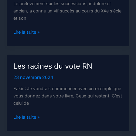
Le prélèvement sur les successions, indolore et
ancien, a connu un vif succès au cours du XXe siècle
et son
Héritage
Lire la suite »
et
inégalités
Les racines du vote RN
23 novembre 2024
Fakir : Je voudrais commencer avec un exemple que
vous donnez dans votre livre, Ceux qui restent. C’est
celui de
Les
Lire la suite »
racines
du