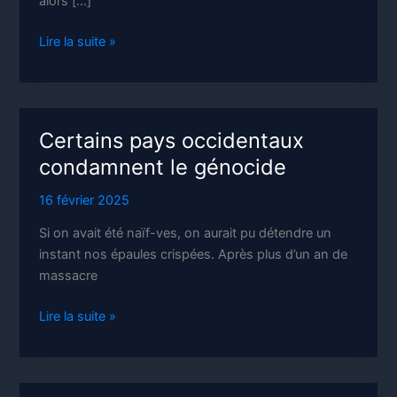
alors […]
L’argent
Lire la suite »
public
pour
les
actionnaires
Certains pays occidentaux
condamnent le génocide
16 février 2025
Si on avait été naïf-ves, on aurait pu détendre un
instant nos épaules crispées. Après plus d’un an de
massacre
Certains
Lire la suite »
pays
occidentaux
condamnent