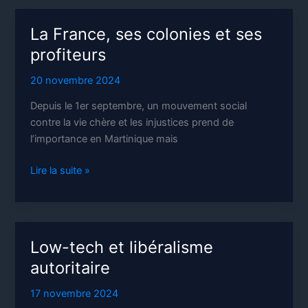
vote
RN
La France, ses colonies et ses
profiteurs
20 novembre 2024
Depuis le 1er septembre, un mouvement social
contre la vie chère et les injustices prend de
l’importance en Martinique mais
La
Lire la suite »
France,
ses
colonies
et
Low-tech et libéralisme
ses
autoritaire
profiteurs
17 novembre 2024