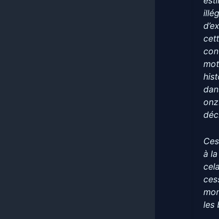
est
ill
d’e
cet
con
mot
his
dan
onz
déc
Ces
à la
cel
ces
mon
les