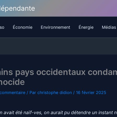
ndépendante
so
Économie
Environnement
Énergie
Médias
ains pays occidentaux conda
nocide
 commentaire
/ Par
christophe didion
/
16 février 2025
on avait été naïf-ves, on aurait pu détendre un instant 