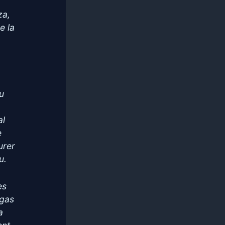
za,
e la
nu
al
e
urer
u.
es
rgas
a