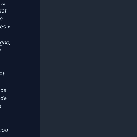
 la
dat
se
ies »
s
agne,
s
a
Et
nce
 de
a
ahou