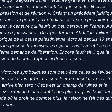
imé qu’il s’agissait d’une « atteinte grave et manifestem
égale aux libertés fondamentales que sont les libertés
xpression et de réunion ». Créant un précédent juridiqu
te décision permet aux étudiant-es de s’en prévaloir p
trer la censure qui fleurit un peu partout en France. Au
if de réjouissance : Georges Ibrahim Abdallah, militant
torique de la cause palestinienne, écroué depuis 40 an
s les prisons françaises, a reçu un avis favorable à sa
ième demande de libération. Encore faudrait-il que la
ision de la cour d’appel lui donne raison…
 victoires symboliques sont peut-être celles de l’évide
 fin c’est nous qu’on a raison. Piètre consolation, car to
a arrive bien tard : Gaza est un champ de ruines et le
sez-le-feu au Liban semble des plus fragiles. Mais dan
de où le droit ne compte plus, la raison ne fait pas tai
 bombes.