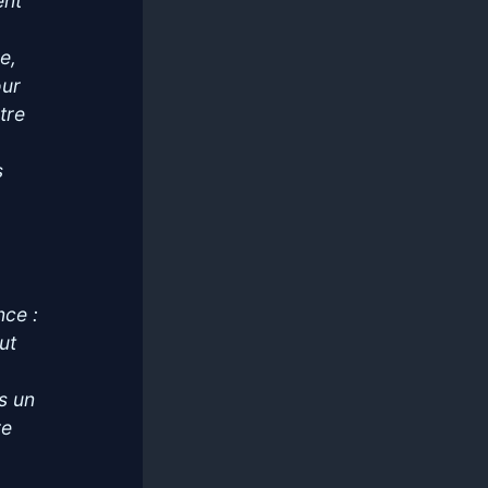
ent
e,
our
tre
s
nce :
ut
s un
re