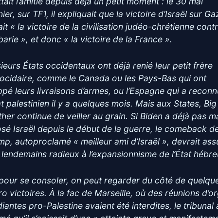
tait l’amitié depuis déjà un petit moment : le 30 mai
ier, sur TF1, il expliquait que la victoire d’Israël sur Ga
ait « la victoire de la civilisation judéo-chrétienne contr
arie », et donc « la victoire de la France ».
sieurs États occidentaux ont déjà renié leur petit frère
ocidaire, comme le Canada ou les Pays-Bas qui ont
ppé leurs livraisons d’armes, ou l’Espagne qui a recon
at palestinien il y a quelques mois. Mais aux States, Big
ther continue de veiller au grain. Si Biden a déjà pas m
osé Israël depuis le début de la guerre, le comeback d
mp, autoproclamé « meilleur ami d’Israël », devrait ass
 lendemains radieux à l’expansionnisme de l’État hébre
, pour se consoler, on peut regarder du côté de quelqu
ro victoires. À la fac de Marseille, où des réunions d’o
iantes pro-Palestine avaient été interdites, le tribunal 