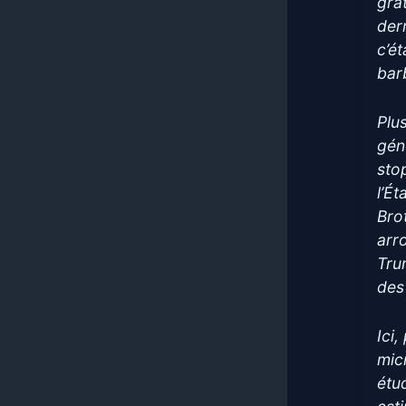
grat
dern
c’ét
barb
Plu
gén
sto
l’Ét
Bro
arr
Tru
des
Ici
mic
étud