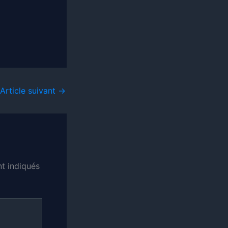
Article suivant
→
t indiqués