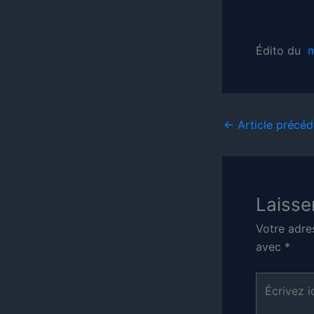
Édito du
←
Article précéd
Laisse
Votre adre
avec
*
Écrivez
ici…