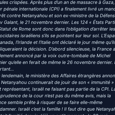
ules crispées. Après plus d’un an de massacre à Gaza,
r pénale internationale (CPI) a finalement livré un man
rrêt contre Netanyahou et son ex-ministre de la Défen
v Galant, le 21 novembre dernier. Les 124 « États Part
Statut de Rome sont donc dans l’obligation d’arrêter le
cidaires israéliens s’ils se pointent sur leur sol. L’Esp
anada, l’Irlande et l’Italie ont déclaré le jour même qu’il
liqueraient la décision. D’abord silencieuse, la France 
alement annoncé par la voix outre-tombale de Michel
nier qu’elle en ferait de même le 26 novembre dernier. 
rtant…
e lendemain, le ministère des Affaires étrangères anno
 Netanyahou continuerait de jouir de son « immunité »
t représentant, Israël ne faisant pas partie de la CPI. L
isprudence de la cour n’est pas du même avis, mais la
nce semble prête à risquer de se faire elle-même
damner. Israël c’est la famille ! Il faut dire que Netany