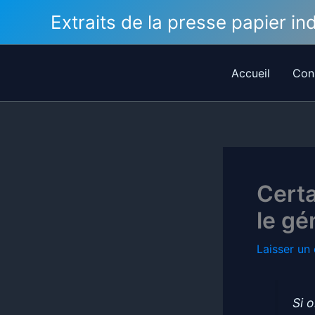
Aller
Extraits de la presse papier i
au
contenu
Accueil
Con
Cert
le gé
Laisser un
Si 