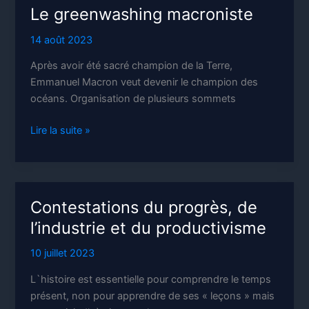
Le greenwashing macroniste
14 août 2023
Après avoir été sacré champion de la Terre,
Emmanuel Macron veut devenir le champion des
océans. Organisation de plusieurs sommets
Le
Lire la suite »
greenwashing
macroniste
Contestations du progrès, de
l’industrie et du productivisme
10 juillet 2023
L`histoire est essentielle pour comprendre le temps
présent, non pour apprendre de ses « leçons » mais