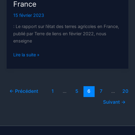
France
15 février 2023
: Le rapport sur l’état des terres agricoles en France,
publié par Terre de liens en février 2022, nous
enseigne
Agriculture
Lire la suite »
productiviste
et
état
des
terres
←
Précédent
1
…
5
6
7
…
20
agricoles
Suivant
→
en
France