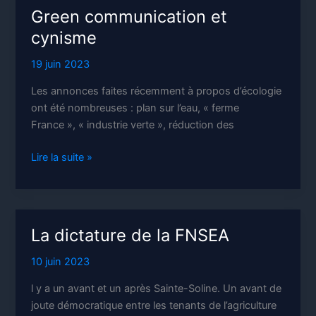
et
Green communication et
autoroute
cynisme
19 juin 2023
Les annonces faites récemment à propos d’écologie
ont été nombreuses : plan sur l’eau, « ferme
France », « industrie verte », réduction des
Green
Lire la suite »
communication
et
cynisme
La dictature de la FNSEA
10 juin 2023
l y a un avant et un après Sainte-Soline. Un avant de
joute démocratique entre les tenants de l’agriculture