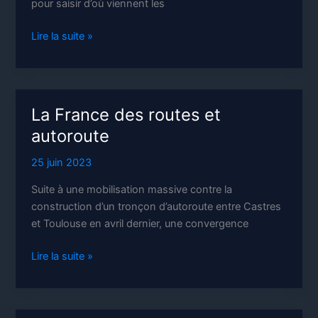
pour saisir d’où viennent les
Contestations
Lire la suite »
du
progrès,
de
l’industrie
La France des routes et
et
autoroute
du
productivisme
25 juin 2023
Suite à une mobilisation massive contre la
construction d’un tronçon d’autoroute entre Castres
et Toulouse en avril dernier, une convergence
La
Lire la suite »
France
des
routes