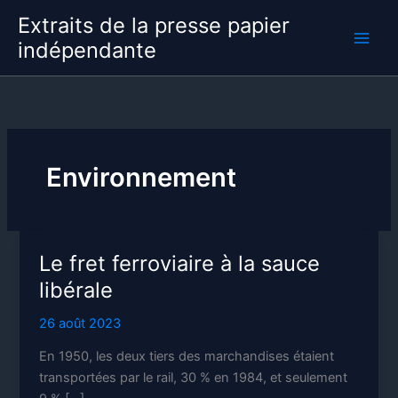
Aller
Extraits de la presse papier
au
indépendante
contenu
Environnement
Le fret ferroviaire à la sauce
libérale
26 août 2023
En 1950, les deux tiers des marchandises étaient
transportées par le rail, 30 % en 1984, et seulement