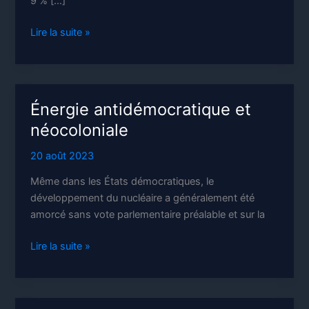
9 % […]
Le
Lire la suite »
fret
ferroviaire
à
la
Énergie antidémocratique et
sauce
néocoloniale
libérale
20 août 2023
Même dans les États démocratiques, le
développement du nucléaire a généralement été
amorcé sans vote parlementaire préalable et sur la
Énergie
Lire la suite »
antidémocratique
et
néocoloniale