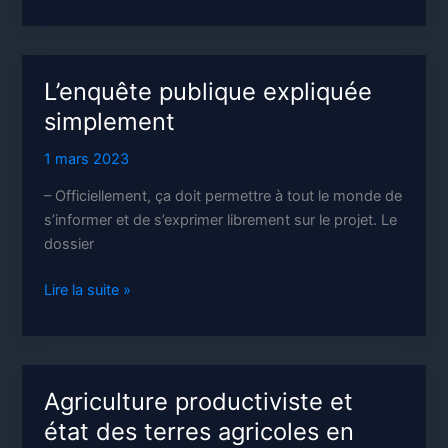
et
éco-
terrorisme
L’enquête publique expliquée
simplement
1 mars 2023
– Officiellement, ça doit permettre à tout le monde de
s’informer et de s’exprimer librement sur le projet. Le
dossier
L’enquête
Lire la suite »
publique
expliquée
simplement
Agriculture productiviste et
état des terres agricoles en