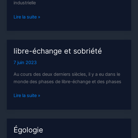
industrielle
La
Lire la suite »
dictature
de
la
FNSEA
libre-échange et sobriété
7 juin 2023
Au cours des deux derniers siècles, il y a eu dans le
monde des phases de libre-échange et des phases
libre-
Lire la suite »
échange
et
sobriété
Égologie