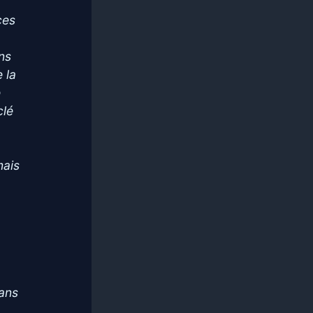
ces
ns
 la
e
clé
mais
dans