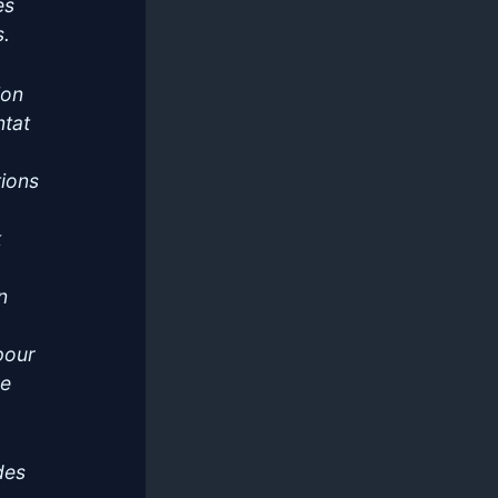
es
s.
ion
ntat
ions
k
n
 pour
de
des