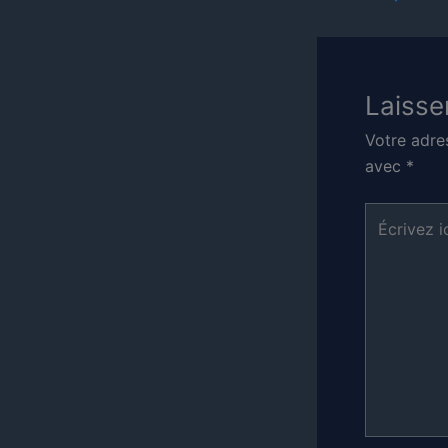
Laisse
Votre adre
avec
*
Écrivez
ici…