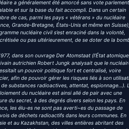
léaire a généralement été amorcé sans vote parlement
alable et sur la base du fait accompli. Dans un certain
bre de cas, parmi les pays « vétérans » du nucléaire
ance, Grande-Bretagne, États-Unis et même en Suisse),
gramme nucléaire civil s’est enraciné dans la volonté,
crétisée ou pas ultérieurement, de se doter de la bom
1977, dans son ouvrage Der Atomstaat (l’État atomique
crivain autrichien Robert Jungk analysait que le nucléai
ssitait un pouvoir politique fort et centralisé, voire
cier, afin de pouvoir gérer les risques liés à son utilisa
l de substances radioactives, attentat, espionnage…). 
loiement du nucléaire est ainsi allé de pair avec une
ture du secret, à des degrés divers selon les pays. En
nce, les élu-es ne sont pas averti~es du passage de
vois de déchets radioactifs dans leurs communes. En
sie et au Kazakhstan, des villes entières abritant des