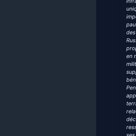
inf
uni
imp
pau
des
Rus
pro
en 
mil
sup
bén
Pen
app
ter
rel
déc
res
ses