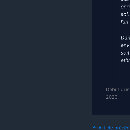
enr
sol
l’u
Dan
env
soi
eth
Début d’un
2023.
←
Article précéd