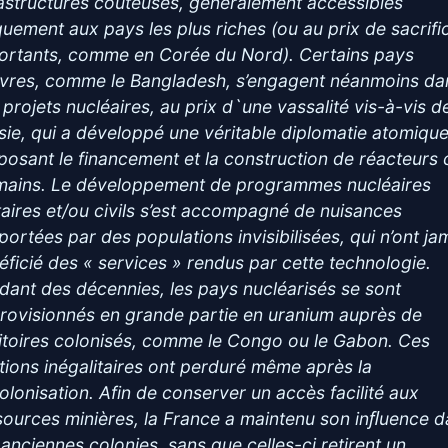
rastructures coûteuses, généralement accessibles
quement aux pays les plus riches (ou au prix de sacrifi
ortants, comme en Corée du Nord). Certains pays
vres, comme le Bangladesh, s’engagent néanmoins da
 projets nucléaires, au prix d`une vassalité vis-à-vis de
sie, qui a développé une véritable diplomatie atomiqu
posant le financement et la construction de réacteurs 
mains. Le développement de programmes nucléaires
itaires et/ou civils s’est accompagné de nuisances
portées par des populations invisibilisées, qui n’ont ja
éficié des « services » rendus par cette technologie.
dant des décennies, les pays nucléarisés se sont
rovisionnés en grande partie en uranium auprès de
ritoires colonisés, comme le Congo ou le Gabon. Ces
ations inégalitaires ont perduré même après la
olonisation. Afin de conserver un accès facilité aux
sources minières, la France a maintenu son inﬂuence 
 anciennes colonies, sans que celles-ci retirent un