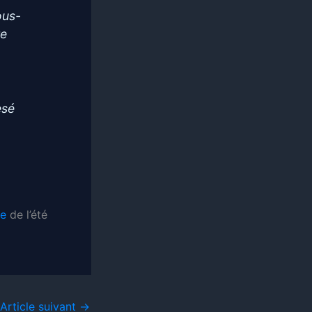
ous-
te
esé
re
de l’été
Article suivant
→