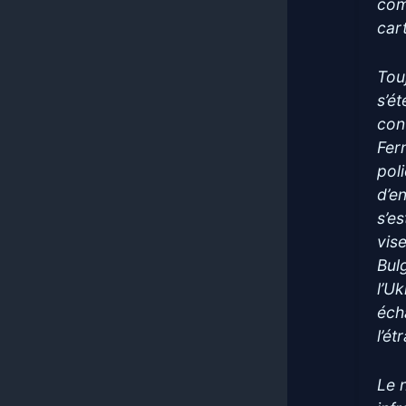
com
car
Tou
s’é
con
Fer
pol
d’e
s’e
vis
Bul
l’Uk
éch
l’ét
Le 