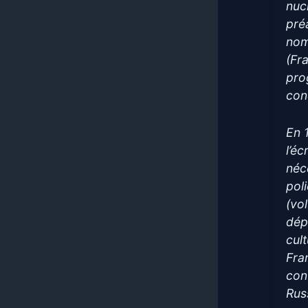
nuc
pré
nom
(Fr
pro
con
En 
l’é
néce
poli
(vo
dép
cul
Fra
con
Rus