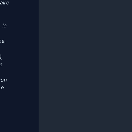
aire
 le
be.
),
re
tion
Le