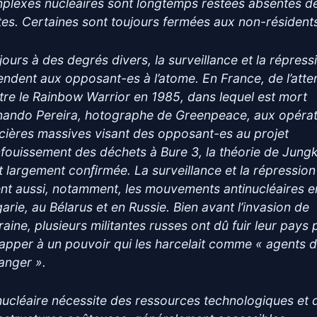
plexes nucléaires sont longtemps restées absentes d
tes. Certaines sont toujours fermées aux non-résident
jours à des degrés divers, la surveillance et la répress
tendent aux opposant-es à l’atome. En France, de l’atte
tre le Rainbow Warrior en 1985, dans lequel est mort
nando Pereira, hotographe de Greenpeace, aux opérat
icières massives visant des opposant-es au projet
nfouissement des déchets à Bure 3, la théorie de Jung
st largement conﬁrmée. La surveillance et la répression
ent aussi, notamment, les mouvements antinucléaires e
garie, au Bélarus et en Russie. Bien avant l’invasion de
raine, plusieurs militantes russes ont dû fuir leur pays
apper à un pouvoir qui les harcelait comme « agents 
ranger ».
nucléaire nécessite des ressources technologiques et 