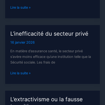
Quel
Lire la suite »
avenir
pour
les
terres
L’inefficacité du secteur privé
et
le
16 janvier 2026
vivant
En matière d’assurance santé, le secteur privé
?
s’avère moins efficace qu’une institution telle que la
Sécurité sociale. Les frais de
L’inefficacité
Lire la suite »
du
secteur
privé
L’extractivisme ou la fausse