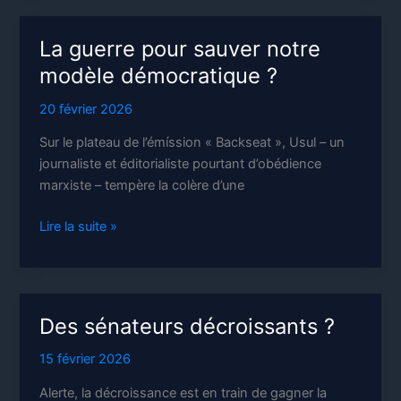
l’entrepreneur
La guerre pour sauver notre
modèle démocratique ?
20 février 2026
Sur le plateau de l’émíssion « Backseat », Usul – un
journaliste et éditorialiste pourtant d’obédience
marxiste – tempère la colère d’une
La
Lire la suite »
guerre
pour
sauver
notre
Des sénateurs décroissants ?
modèle
démocratique
15 février 2026
?
Alerte, la décroissance est en train de gagner la