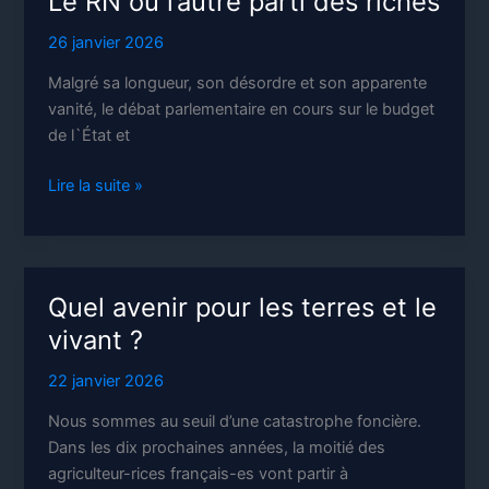
Le RN ou l’autre parti des riches
26 janvier 2026
Malgré sa longueur, son désordre et son apparente
vanité, le débat parlementaire en cours sur le budget
de l`État et
Le
Lire la suite »
RN
ou
l’autre
parti
Quel avenir pour les terres et le
des
vivant ?
riches
22 janvier 2026
Nous sommes au seuil d’une catastrophe foncière.
Dans les dix prochaines années, la moitié des
agriculteur-rices français-es vont partir à