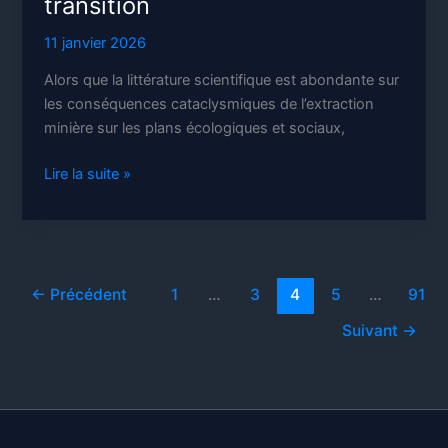
transition
11 janvier 2026
Alors que la littérature scientifique est abondante sur
les conséquences cataclysmiques de l’extraction
minière sur les plans écologiques et sociaux,
L’extractivisme
Lire la suite »
ou
la
fausse
transition
←
Précédent
1
…
3
4
5
…
91
Suivant
→