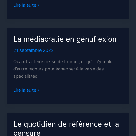
Des
Lire la suite »
médias
à
pleurer
La médiacratie en génuflexion
21 septembre 2022
Quand la Terre cesse de tourner, et qu’il n’y a plus
d’autre recours pour échapper à la valse des
spécialistes
La
Lire la suite »
médiacratie
en
génuflexion
Le quotidien de référence et la
censure