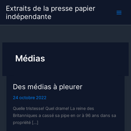
Aller
Extraits de la presse papier
au
indépendante
contenu
Médias
Des médias à pleurer
24 octobre 2022
Quelle tristesse! Quel drame! La reine des
Britanniques a cassé sa pipe en or à 96 ans dans sa
propriété […]