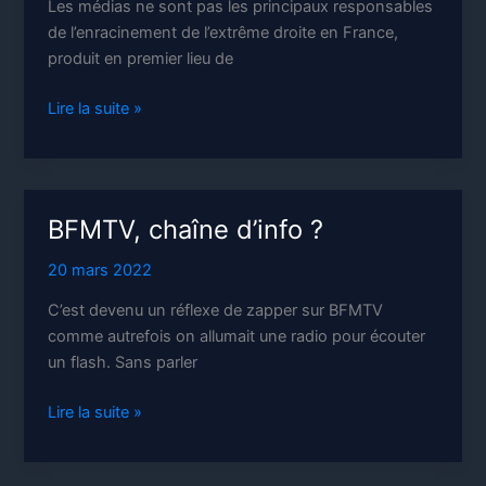
Les médias ne sont pas les principaux responsables
de l’enracinement de l’extrême droite en France,
produit en premier lieu de
Fascisme
Lire la suite »
et
médias
BFMTV, chaîne d’info ?
20 mars 2022
C’est devenu un réflexe de zapper sur BFMTV
comme autrefois on allumait une radio pour écouter
un flash. Sans parler
BFMTV,
Lire la suite »
chaîne
d’info