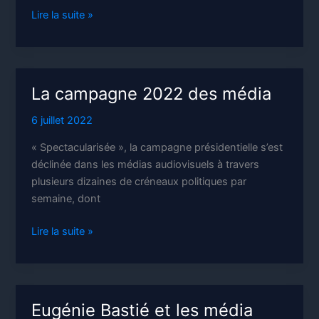
Les
Lire la suite »
chiens
de
garde
attaquent
La campagne 2022 des média
la
Nupes
6 juillet 2022
« Spectacularisée », la campagne présidentielle s’est
déclinée dans les médias audiovisuels à travers
plusieurs dizaines de créneaux politiques par
semaine, dont
La
Lire la suite »
campagne
2022
des
média
Eugénie Bastié et les média