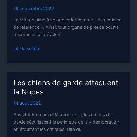
18 septembre 2022
Le Monde aime à se présenter comme « le quotidien
de référence ». Ainsi, tout organe de presse pourra
désormais se prévaloir
Le
Lire la suite »
quotidien
de
référence
et
Les chiens de garde attaquent
la
la Nupes
censure
14 août 2022
Aussitôt Emmanuel Macron réélu, les chiens de
garde sécurisaient le périmètre de la « démocratie »
en étouffant les critiques. Dire du