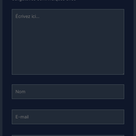
Écrivez
ici…
Nom
E-
mail