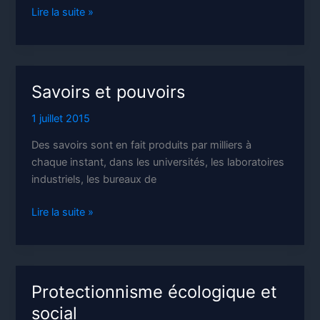
Social
Lire la suite »
business
Savoirs et pouvoirs
1 juillet 2015
Des savoirs sont en fait produits par milliers à
chaque instant, dans les universités, les laboratoires
industriels, les bureaux de
Savoirs
Lire la suite »
et
pouvoirs
Protectionnisme écologique et
social