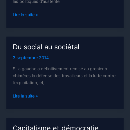
les politiques d’austérité
Produire
Lire la suite »
autrement
et
partager
le
Du social au sociétal
travail
pour
3 septembre 2014
en
Si la gauche a définitivement remisé au grenier à
finir
chimères la défense des travailleurs et la lutte contre
avec
l’exploitation, et,
le
chômage
Du
Lire la suite »
social
au
sociétal
Capitalisme et démocratie