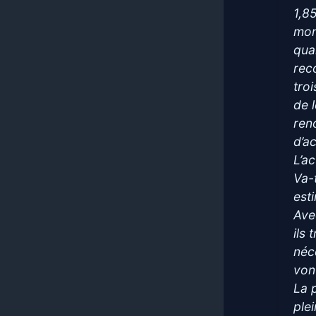
1,8
mon
qua
rec
tro
de l
reno
d’a
L’a
Va-
est
Ave
ils
néc
von
La 
ple