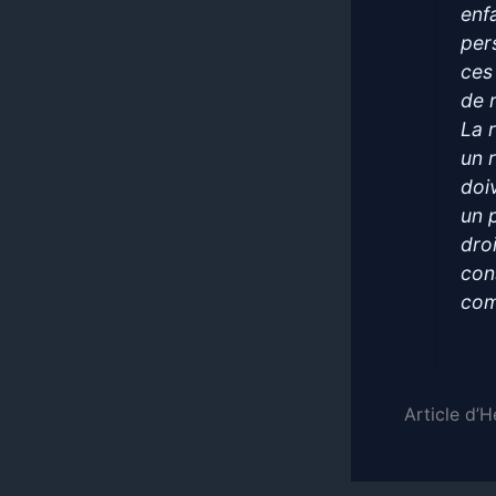
enf
per
ces
de 
La 
un 
doi
un 
dro
con
com
Article d’