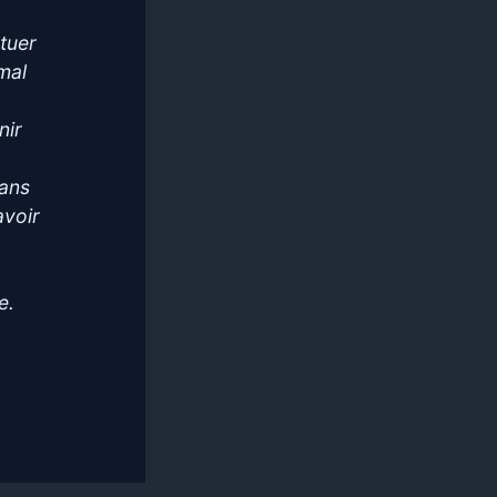
tuer
imal
nir
dans
avoir
e.