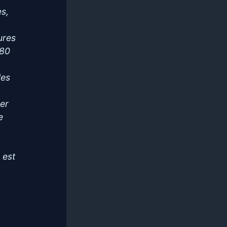
es,
ures
 80
les
ner
e
 est