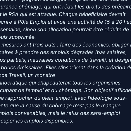
ssurance chômage, qui ont réduit les droits des précair
st le RSA qui est attaqué. Chaque bénéficiaire devrait
nscrire à Pôle Emploi et avoir une activité de 15 à 20 he
 semaine, sinon son allocation pourrait être réduite de
puis supprimée.
 mesures ont trois buts : faire des économies, obliger 
caires à prendre des emplois dégradés (bas salaires,
ps partiels, mauvaises conditions de travail), et désig
 boucs émissaires. Elles s’inscrivent dans la création d
nce Travail, un monstre
hnocratique qui chapeauterait tous les organismes
ccupant de l’emploi et du chômage. Son objectif affiché
se rapprocher du plein-emploi, avec l’idéologie sous-
ente que la cause du chômage n’est pas le manque
mplois convenables, mais le refus des sans-emploi
ccuper les emplois disponibles.