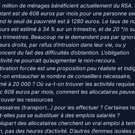
5 million de ménages bénéficient actuellement du RSA.
tant est de 608 euros par mois pour une personne se
nd le seuil de pauvreté est à 1280 euros. Le taux de n
ours est estimé à 34 % sur un trimestre, et de 20 °/o s
is trimestres. Beaucoup ne le demandent pas par igno
eurs droits, par refus d’intrusion dans leur vie, ou y
ncent du fait des difficultés d’obtention. L’obligation
ctivité ne pourrait qu’augmenter le non-recours.
ctivation forcée est une proposition peu réaliste et indi
t-on embaucher le nombre de conseillers nécessaire,
imé à 20 000 ? Où va-t-on trouver les activités requise
c 608 euros par mois, comment les allocataires peuve
 trouver les ressources
essaires (transport…) pour les effectuer ? Certaines n
t-elles pas se substituer à des emplois salariés ?
plupart des allocataires cherchent un vrai emploi à te
in, pas des heures d’activité. D’autres (femmes isolées