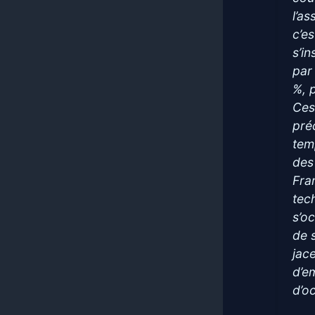
l’a
c’e
s’i
par
%, 
Ces
pré
tem
des
Fra
tec
s’o
de 
jac
d’e
d’o