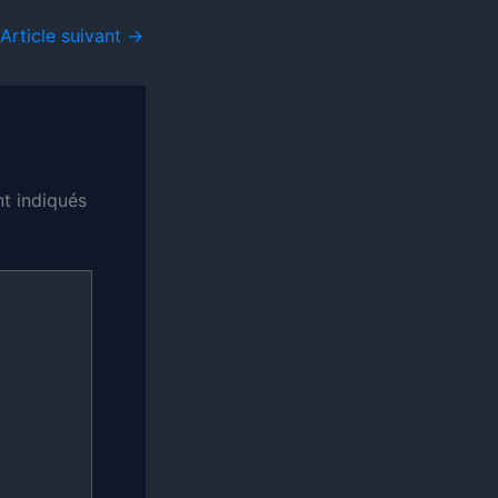
Article suivant
→
t indiqués