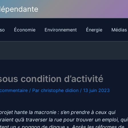
ndépendante
so
Économie
Environnement
Énergie
Médias
ous condition d’activité
 commentaire
/ Par
christophe didion
/
13 juin 2023
projet hante la macronie : s’en prendre à ceux qui
uraient qu’à traverser la rue pour trouver un emploi, qui
tent un « pognon de dingue ». Après les réformes de