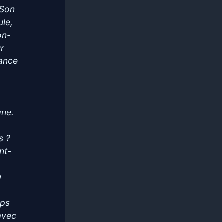
 Son
ule,
on-
ur
rance
gne.
s ?
nt-
e
mps
 avec