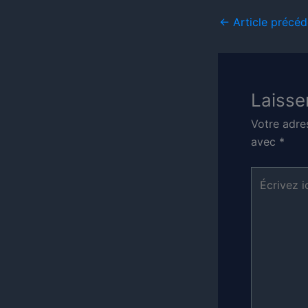
←
Article précéd
Laisse
Votre adre
avec
*
Écrivez
ici…