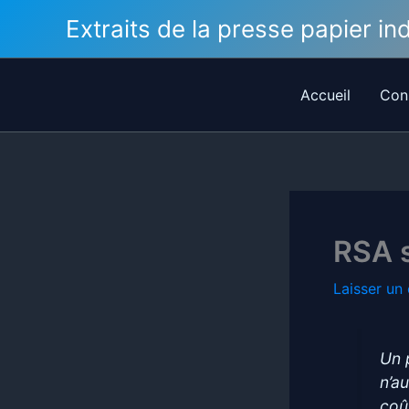
Aller
Extraits de la presse papier i
au
contenu
Accueil
Con
RSA s
Laisser un
Un 
n’a
coû