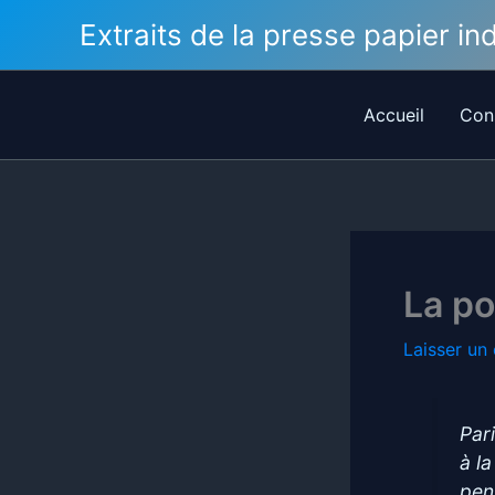
Aller
Extraits de la presse papier i
au
contenu
Accueil
Con
La po
Laisser un
Par
à la
pens