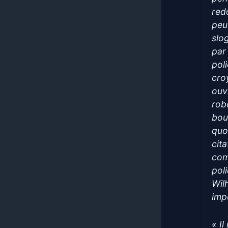
red
peu
slo
par
pol
cro
ouv
rob
bou
quol
cita
com
poli
Wil
imp
« Il