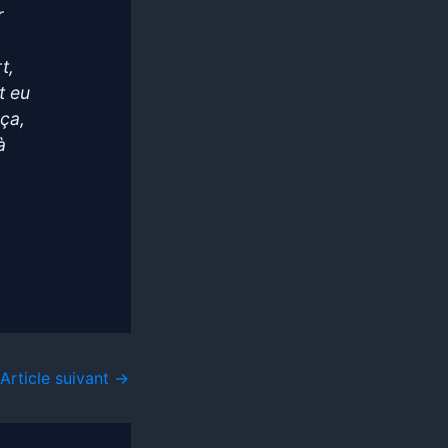
r
t,
t eu
 ça,
à
Article suivant
→