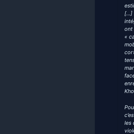
est
[…]
int
ont
« c
mob
cor
ten
mani
fac
enr
Kho
Pou
c’e
les
vio