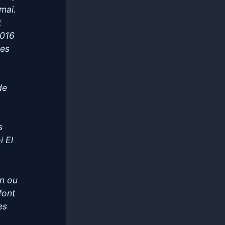
mai.
t
2016
les
de
e
s
i El
en ou
font
es