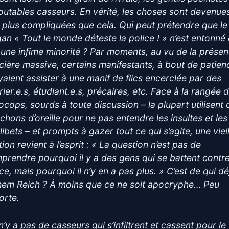
outables casseurs. En vérité, les choses sont devenue
 plus compliquées que cela. Qui peut prétendre que le
gan « Tout le monde déteste la police ! » n’est entonné
 une inﬁme minorité ? Par moments, au vu de la prése
icière massive, certains manifestants, à bout de patien
yaient assister à une manif de flics encerclée par des
rier.e.s, étudiant.e.s, précaires, etc. Face à la rangée 
ocops, sourds à toute discussion – la plupart utilisent
chons d’oreille pour ne pas entendre les insultes et les
ibets – et prompts à gazer tout ce qui s’agite, une vieil
tion revient à l’esprit : « La question n’est pas de
prendre pourquoi il y a des gens qui se battent contre
ce, mais pourquoi il n’y en a pas plus. » C’est de qui dé
hem Reich ? À moins que ce ne soit apocryphe… Peu
orte.
 n’y a pas de casseurs qui s’infiltrent et cassent pour le 