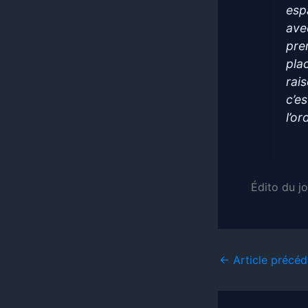
esp
ave
pre
pla
rai
c’e
l’or
Édito du j
←
Article précéd