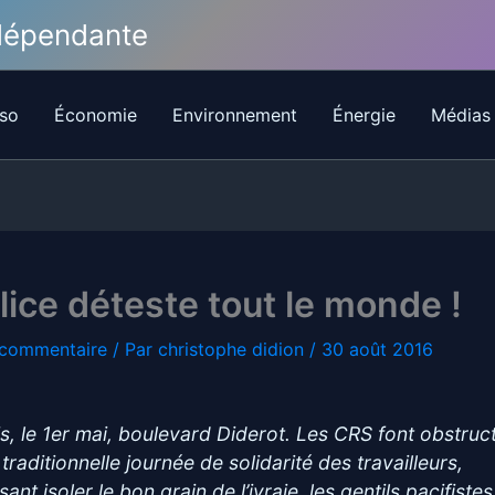
ndépendante
so
Économie
Environnement
Énergie
Médias
lice déteste tout le monde !
 commentaire
/ Par
christophe didion
/
30 août 2016
is, le 1er mai, boulevard Diderot. Les CRS font obstruc
 traditionnelle journée de solidarité des travailleurs,
ant isoler le bon grain de l’ivraie, les gentils pacifiste