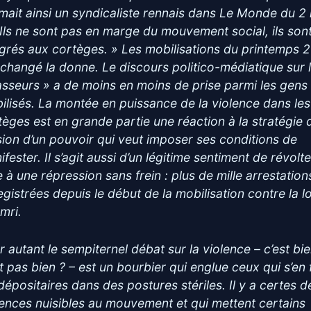
imait ainsi un syndicaliste rennais dans Le Monde du 2 
 Ils ne sont pas en marge du mouvement social, ils son
égrés aux cortèges. » Les mobilisations du printemps 
 changé la donne. Le discours politico-médiatique sur 
asseurs » a de moins en moins de prise parmi les gens
ilisés. La montée en puissance de la violence dans les
tèges est en grande partie une réaction à la stratégie 
sion d’un pouvoir qui veut imposer ses conditions de
fester. Il s’agit aussi d’un légitime sentiment de révolt
e à une répression sans frein : plus de mille arrestation
egistrées depuis le début de la mobilisation contre la lo
mri.
r autant le sempiternel débat sur la violence – c’est bi
st pas bien ? – est un bourbier qui englue ceux qui s’en 
 dépositaires dans des postures stériles. Il y a certes d
lences nuisibles au mouvement et qui mettent certains