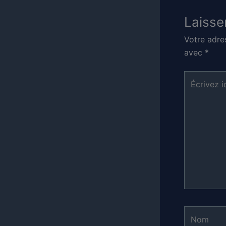
Laisse
Votre adre
avec
*
Écrivez
ici…
Nom