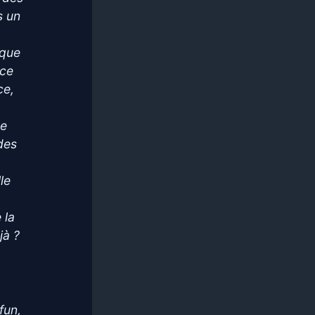
s un
 que
nce
ce,
de
 des
le
 la
jà ?
fun,