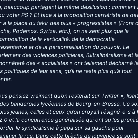
n, beaucoup partagent la même désillusion : comment 
pu voter PS ? Et face à la proposition carriériste de de
ir à la place du fakir des plus « progressistes » (Front 
che, Podemos, Syriza, etc.), on ne sent plus que la
omposition de la verticalité, de la démocratie
résentative et de la personnalisation du pouvoir. Le
rlement des violences policières, l’ultralibéralisme et l
honnêteté des « socialistes » ont tellement décharné l
 politiques de leur sens, qu’il ne reste plus qu’à tout
nter.
ous pensiez vraiment qu’on resterait sur Twitter », lisai
 des banderoles lycéennes de Bourg-en-Bresse. Ce so
 plus jeunes, celles et ceux qu’on croyait résigné-e-s à 
 2.0 et la concurrence généralisée qui ont su les premi
order le syndicalisme à papa sur sa gauche pour
lammer la rue. Dans cette brèche de jouvence se sont