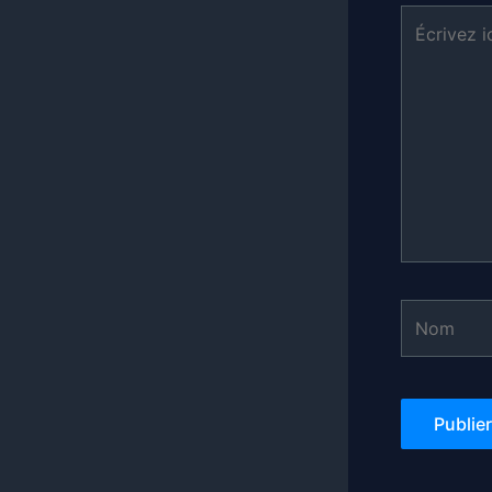
Écrivez
ici…
Nom