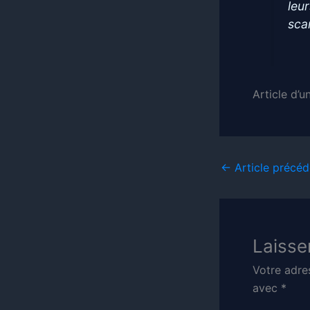
leur
sca
Article d’u
←
Article précéd
Laisse
Votre adre
avec
*