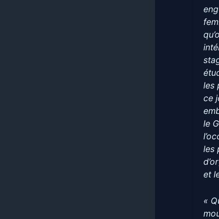
eng
fem
qu’
int
sta
étu
les
ce 
emb
le 
l’o
les
d’o
et l
« Q
mou