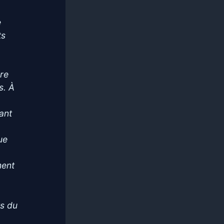
e
ts
dre
s. À
ant
ue
ment
ts du