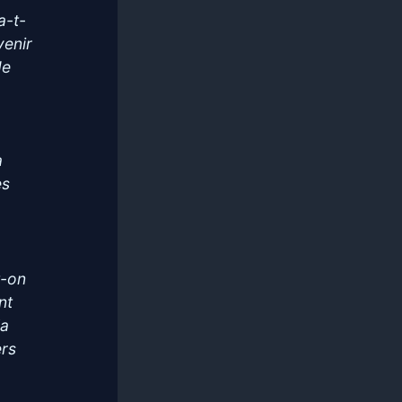
a-t-
venir
de
a
es
t-on
nt
la
ers