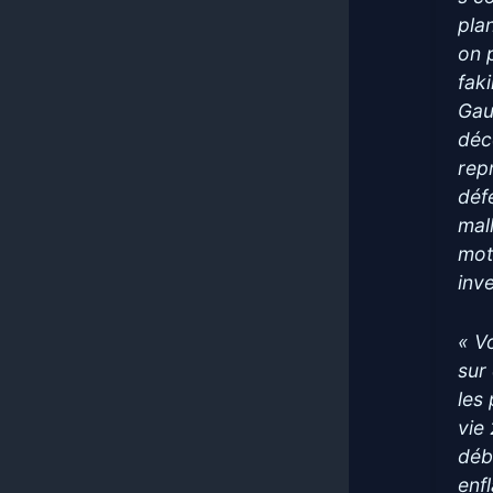
pla
on 
fak
Gau
déc
rep
défe
mal
mots
inve
« V
sur
les
vie
déb
enf