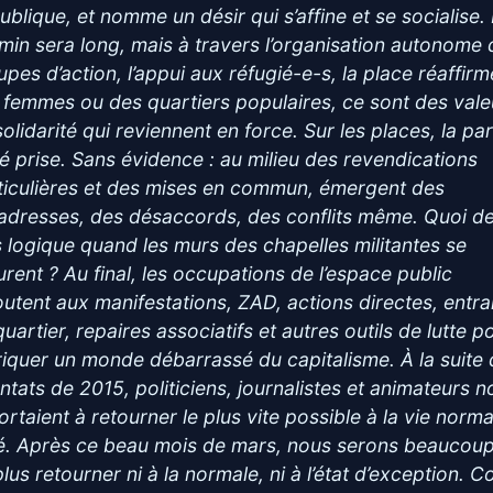
ublique, et nomme un désir qui s’affine et se socialise.
min sera long, mais à travers l’organisation autonome 
upes d’action, l’appui aux réfugié-e-s, la place réaffir
 femmes ou des quartiers populaires, ce sont des vale
olidarité qui reviennent en force. Sur les places, la pa
té prise. Sans évidence : au milieu des revendications
ticulières et des mises en commun, émergent des
adresses, des désaccords, des conflits même. Quoi d
s logique quand les murs des chapelles militantes se
surent ? Au final, les occupations de l’espace public
joutent aux manifestations, ZAD, actions directes, entra
uartier, repaires associatifs et autres outils de lutte p
riquer un monde débarrassé du capitalisme. À la suite
entats de 2015, politiciens, journalistes et animateurs 
ortaient à retourner le plus vite possible à la vie norma
é. Après ce beau mois de mars, nous serons beaucoup
lus retourner ni à la normale, ni à l’état d’exception. C