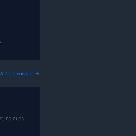
.
Article suivant
→
t indiqués