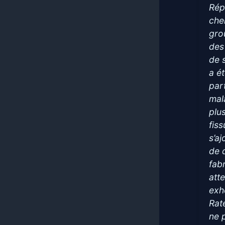
Rép
che
gro
des
de s
a é
par
mal
plu
fis
s’a
de q
fab
att
exh
Rat
ne p