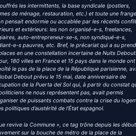
ouffrés les intermittents, la base syndicale (postiers,
mes de ménage, restauration, etc.) et toute une frang
on pensait endormie ou accablée par les récents confli
érieurs et extérieurs: les non organisé-e-s, freelances,
giaires, auto-entrepreneur-se-s, non syndiqué-e-s,
diant-e-s pauvres, etc. Bref, le précariat qui a su pren
 places en une constellation incertaine de Nuits Debout
jour, 180 villes en France et 15 pays dans le monde ont
oîté le pas de la place de la République parisienne, av
Global Debout prévu le 15 mai, date anniversaire de
ccupation de la Puerta del Sol qui, à partir du constat q
 politiciens ne nous représentent pas, avait permis
rganiser de puissants combats contre la crise du loge
es politiques d’austérité de l’État espagnol.
ue revive la Commune », ce tag trône depuis les débu
vement sur la bouche de métro de la place de la