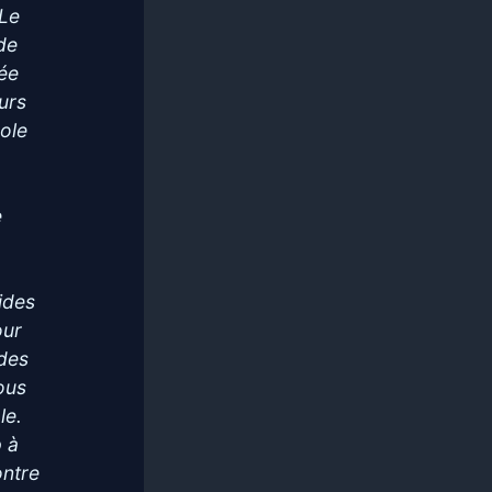
 Le
de
mée
urs
role
e
ides
our
 des
nous
le.
 à
ontre