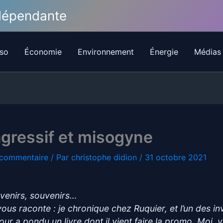
ndépendante
so
Économie
Environnement
Énergie
Médias
agressif et misogyne
 commentaire
/ Par
christophe didion
/
31 octobre 2021
venirs, souvenirs…
vous raconte : je chronique chez Ruquier, et l’un des in
jour a pondu un livre dont il vient faire la promo. Moi, 