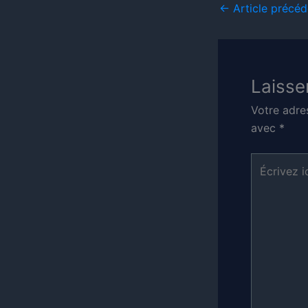
←
Article précéd
Laisse
Votre adre
avec
*
Écrivez
ici…