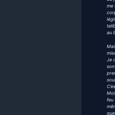
me 
cor
lég
tal
au 
Mais
mis
Je 
son
pre
sou
C’e
Moi
feu 
mêm
que