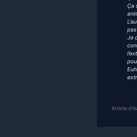
Ça 
ani
L’a
pas
Je 
con
l’e
pou
Euh
ext
Article d’