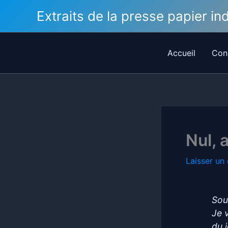
Aller
Extraits de la presse papier i
au
contenu
Accueil
Con
Nul, 
Laisser un
Sou
Je 
du 