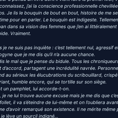
connaissez, j’ai la conscience professionnelle chevillé
ps. Je lis le bouquin de bout en bout, histoire de me se
itime pour en parler. Le bouquin est indigeste. Tellemen
iban dans sa vision des femmes que j’en ai littéralement
bide. Vraiment.
 je ne suis pas inquiète : c’est tellement nul, agressif e
ogyne que je me dis qu’il n’a aucune chance.
dis le mal que je pense du bidule. Tous les chroniqueur
t d’accord, partagent une incrédulité navrée. Personn
nd au sérieux les élucubrations du scribouillard, crispé
riant, humble encore, qui se tortille sur son siège.
st un pamphlet, lui accorde-t-on.
, je ne lui trouve aucune excuse mais je me dis que c’e
follet, il va s’éteindre de lui-même et on l’oubliera avan
e d’avoir remarqué son existence. Il ne mérite même 
 je lève un sourcil indigné…