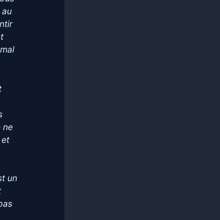
e au
ntir
t
 mal
t
s
e ne
 et
st un
t
pas