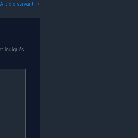
Article suivant
→
t indiqués