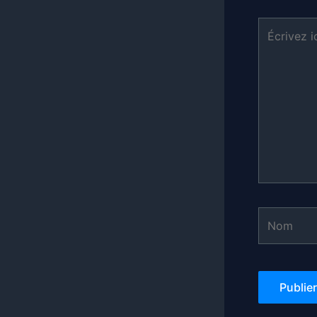
Écrivez
ici…
Nom