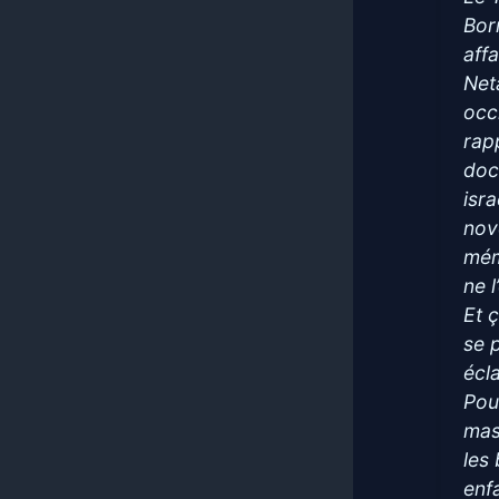
Bor
affa
Net
occ
rapp
doc
isr
nov
mém
ne l
Et 
se 
écl
Pou
mas
les
enf