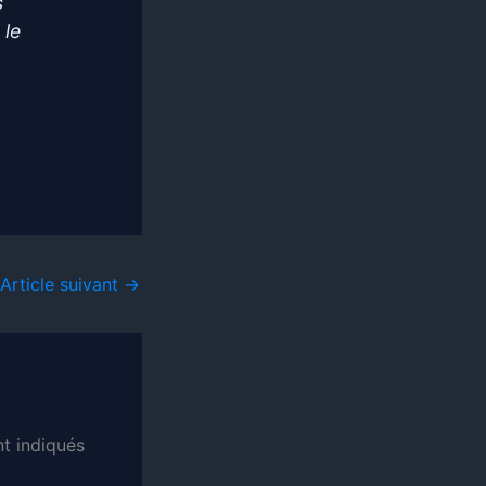
s
 le
Article suivant
→
t indiqués