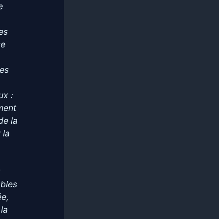
e
ves
se
les
ux :
ment
de la
 la
t
ables
ée,
 la