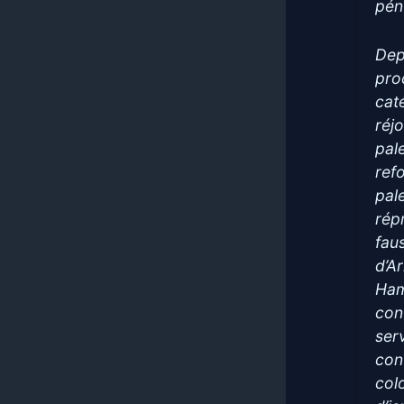
pén
Dep
pro
cat
réj
pale
ref
pale
rép
fau
d’A
Ham
con
serv
con
col