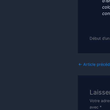
d’i
colo
conf
Début d’un
←
Article précéd
Laisse
Votre adre
avec
*