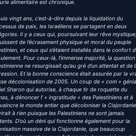
urie alimentaire est chronique.
uis vingt ans, c’est-à-dire depuis la liquidation du
cessus de paix, les Israéliens se partagent en deux
égories. Il y a ceux qui, poursuivant leur rêve mystique
ouissent de l’écrasement physique et moral du peuple
stinien, et ceux qui s’étaient installés dans le confort 
oulement. Pour ceux-là, l’immense majorité, la question
stinienne ne resurgissait qu’au gré d’un attentat et de 
ression. Et la bonne conscience était assurée par la vr
sse décolonisation de 2005. Un coup de « com » génia
riel Sharon qui autorise, à chaque tir de roquette du
as, à dénoncer l’ « ingratitude » des Palestiniens et à
vaincre le monde entier que décoloniser la Cisjordani
irait à rien puisque les Palestiniens ne sont jamais
tents. D’où un déni qui fonctionne également pour la
onisation massive de la Cisjordanie, que beaucoup