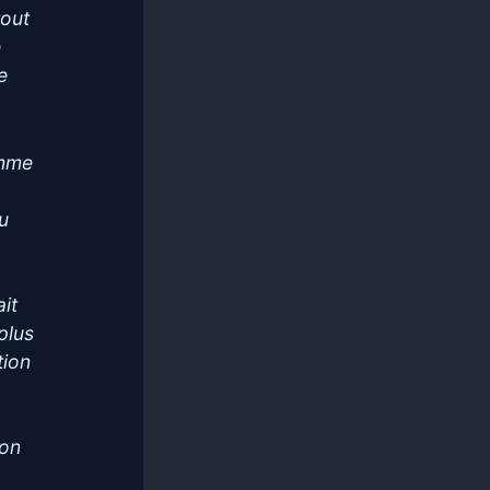
tout
e
e
omme
ou
ait
plus
tion
ion