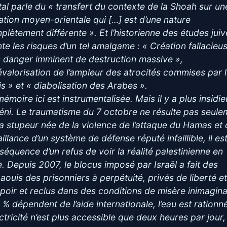
tal parle du « transfert du contexte de la Shoah sur un
uation moyen-orientale qui […] est d’une nature
plètement différente ». Et l’historienne des études jui
nte les risques d’un tel amalgame : « Création fallacieu
n danger imminent de destruction massive »,
évalorisation de l’ampleur des atrocités commises par 
is » et « diabolisation des Arabes ».
émoire ici est instrumentalisée. Mais il y a plus insidie
déni. Le traumatisme du 7 octobre ne résulte pas seule
la stupeur née de la violence de l’attaque du Hamas et 
illance d’un système de défense réputé infaillible, il est
séquence d’un refus de voir la réalité palestinienne en
e. Depuis 2007, le blocus imposé par Israël a fait des
aouis des prisonniers à perpétuité, privés de liberté e
spoir et reclus dans des conditions de misère inimagin
0 % dépendent de l’aide internationale, l’eau est rationn
ectricité n’est plus accessible que deux heures par jour,