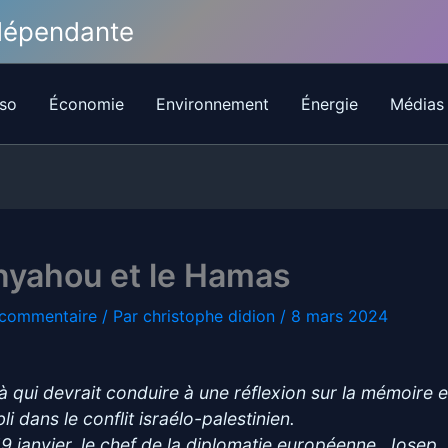
ndépendante
so
Économie
Environnement
Énergie
Médias
nyahou et le Hamas
 commentaire
/ Par
christophe didion
/
8 mars 2024
là qui devrait conduire à une réflexion sur la mémoire e
bli dans le conflit israélo-palestinien.
19 janvier, le chef de la diplomatie européenne, Josep