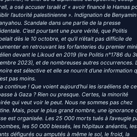
rell, a osé accuser Israël d’ « avoir financé le Hamas p
iblir l’autorité palestinienne ». Indignation de Benyamin
anyahou. Scandale dans une partie de la presse
identale. C’est pourtant une pure vérité, que Politis
elait dès le 10 octobre, et qu’il n’était pas difficile de
umenter en retrouvant les forfanteries du premier mini
aélien devant le Likoud en 2019 (lire Politis n°1786 du 3
embre 2023), et de nombreuses autres occurrences. 
oire est sélective et elle se nourrit d’une information q
’est pas moins.
ça continue ! Que voient aujourd’hui les israéliens de ce
passe à Gaza ? Rien ou presque. Certes, la minorité
airée qui veut voir le peut. Nous ne sommes pas chez
tine. Mais, pour le plus grand nombre, une ignorance 
se est organisée. Les 25 O00 morts tués à l’aveugle p
 bombes, les 50 O00 blessés, les hôpitaux anéantis, les
ants défigurés ou amputés à même le sol, le froid, la