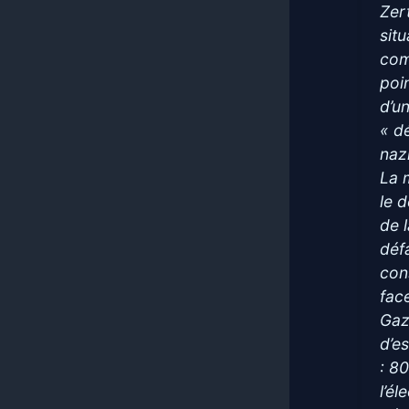
Zer
sit
com
poi
d’u
« d
naz
La m
le 
de 
défa
con
fac
Gaz
d’e
: 8
l’él