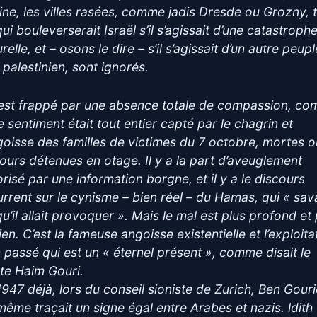
ine, les villes rasées, comme jadis Dresde ou Grozny, 
ui bouleverserait Israël s’il s’agissait d’une catastroph
relle, et – osons le dire – s’il s’agissait d’un autre peupl
 palestinien, sont ignorés.
est frappé par une absence totale de compassion, c
e sentiment était tout entier capté par le chagrin et
ngoisse des familles de victimes du 7 octobre, mortes 
jours détenues en otage. Il y a la part d’aveuglement
orisé par une information borgne, et il y a le discours
urrent sur le cynisme – bien réel – du Hamas, qui « sav
u’il allait provoquer ». Mais le mal est plus profond et 
en. C’est la fameuse angoisse existentielle et l’exploita
n passé qui est un « éternel présent », comme disait le
te Haim Gouri.
1947 déjà, lors du conseil sioniste de Zurich, Ben Gour
-même traçait un signe égal entre Arabes et nazis. ldith