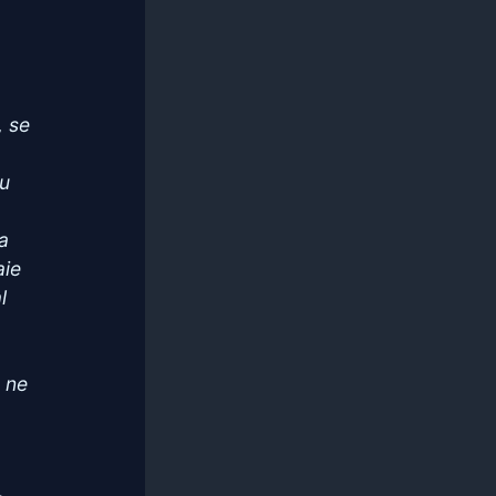
, se
du
la
aie
l
e ne