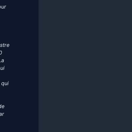
our
stre
0
La
ui
 qui
de
ar