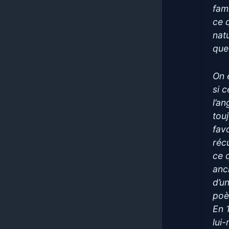
fam
ce q
natu
que
On 
si c
l’a
tou
fav
réc
ce q
anci
d’u
poè
En 
lui