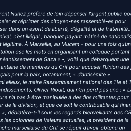
rent Nuñez préfère de loin dépenser l’argent public po
celer et réprimer des citoyen-nes rassemblé-es pour
ser dans un esprit de liberté, d’égalité et de fraternité
nival, c’est illégal ; banquet payant mâtiné de nationali
st légitime. À Marseille, au Mucem – pour une fois qu’u
titution ose les mots en organisant un colloque portant
’anéantissement de Gaza » -, voilà que débarquent une
xantaine de membres du Crif pour accuser l’Union des j
nçais pour la paix, notamment, « d’antisémite ».
mi elleux, le maire Rassemblement national des 11e et 
ondissements, Olivier Rioult, qui n’en perd pas une : « L
ture n’a pas à être manipulée à des fins militantes pour
r de la division, et que ce soit le contribuable qui fina
a », déblatère-t-il sous les regards bienveillants des C
s les colonnes de Valeurs actuelles, le président de la
nche marseillaise du Crif se réjouit d’avoir obtenu un