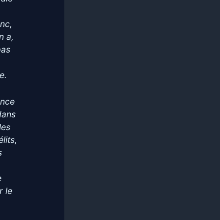
anc,
n a,
pas
e.
ance
dans
les
lits,
s
e
 le