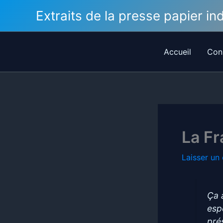
Aller
Extraits de la presse papier i
au
contenu
Accueil
Con
La Fr
Laisser un
Ça 
esp
pré