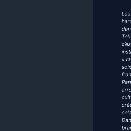
Lau
har
dan
Tek
c’e
ins
« l
soi
fra
Par
arr
cul
crée
cel
Dan
bra