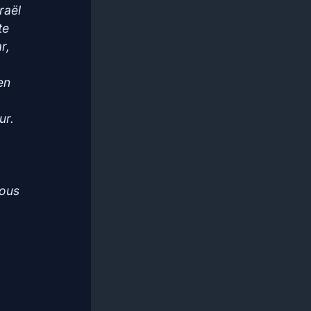
raël
te
r,
en
ur.
nous