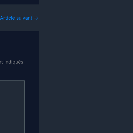
Article suivant
→
t indiqués