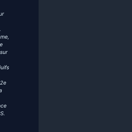
ur
…
sme,
ne
 sur
uifs
12e
a
nce
RS.