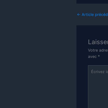
←
Article précéd
Laisse
Votre adre
avec
*
Écrivez
ici…