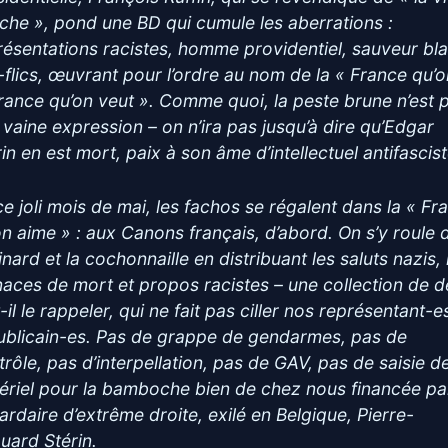
che », pond une BD qui cumule les aberrations :
résentations racistes, homme providentiel, sauveur bl
-flics, œuvrant pour l’ordre au nom de la « France qu’o
France qu’on veut ». Comme quoi, la peste brune n’est 
 vaine expression – on n’ira pas jusqu’à dire qu’Edgar
in en est mort, paix à son âme d’intellectuel antifascist
ce joli mois de mai, les fachos se régalent dans la « Fr
on aime » : aux Canons français, d’abord. On s’y roule 
inard et la cochonnaille en distribuant les saluts nazis, 
aces de mort et propos racistes – une collection de dé
-il le rappeler, qui ne fait pas ciller nos représentant-e
ublicain-es. Pas de grappe de gendarmes, pas de
trôle, pas d’interpellation, pas de GAV, pas de saisie d
ériel pour la bamboche bien de chez nous financée par
iardaire d’extrême droite, exilé en Belgique, Pierre-
uard Stérin.