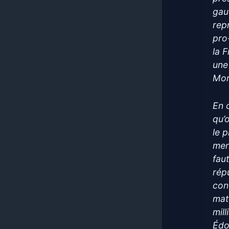
gau
rep
pro
la 
une
Mor
En 
qu’
le p
men
faut
rép
con
mat
mill
Édo