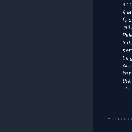
acc
à la
fois
qui
Pale
lutt
s’e
La 
Alo
ban
thé
cho
Édito du
m