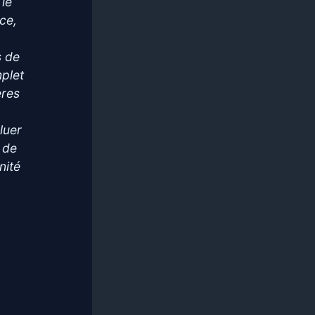
 le
ce,
s de
mplet
ères
luer
 de
nité