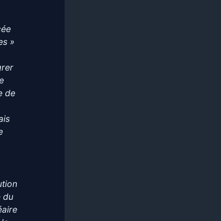
cée
es »
grer
le
e de
ais
e
ution
e du
éaire