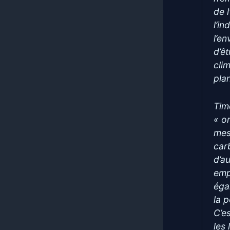
de 
l’i
l’e
d’ê
cli
pla
Tim
« o
mes
car
d’a
empr
éga
la 
C’e
les