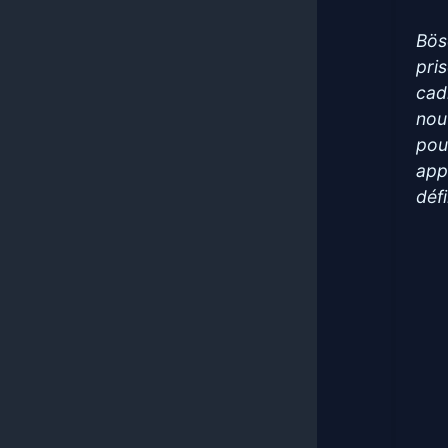
Bös
pri
cad
nou
pou
appa
défi