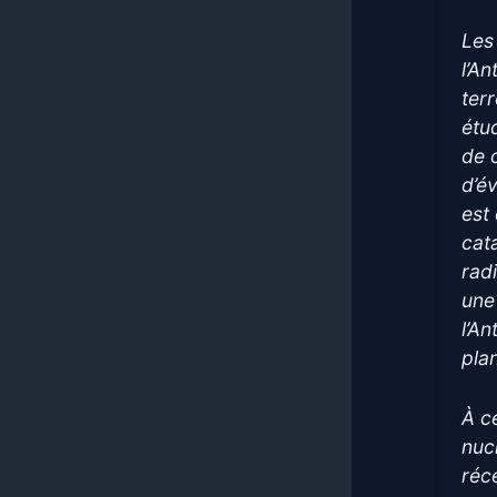
Les
l’A
ter
étu
de 
d’é
est
cat
rad
une
l’A
pla
À c
nuc
réc