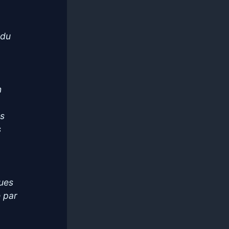
 du
n
es
s
ques
e par