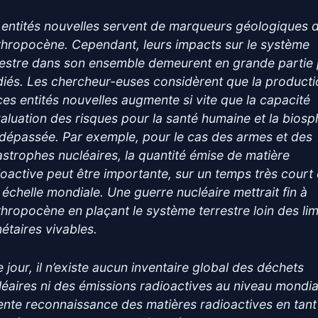
 entités nouvelles servent de marqueurs géologiques 
nthropocène. Cependant, leurs impacts sur le système
restre dans son ensemble demeurent en grande partie
diés. Les chercheur-euses considèrent que la product
ces entités nouvelles augmente si vite que la capacité
valuation des risques pour la santé humaine et la bios
 dépassée. Par exemple, pour le cas des armes et des
astrophes nucléaires, la quantité émise de matière
ioactive peut être importante, sur un temps très court 
 échelle mondiale. Une guerre nucléaire mettrait fin à
nthropocène en plaçant le système terrestre loin des lim
nétaires vivables.
e jour, il n’existe aucun inventaire global des déchets
léaires ni des émissions radioactives au niveau mondia
ente reconnaissance des matières radioactives en tant