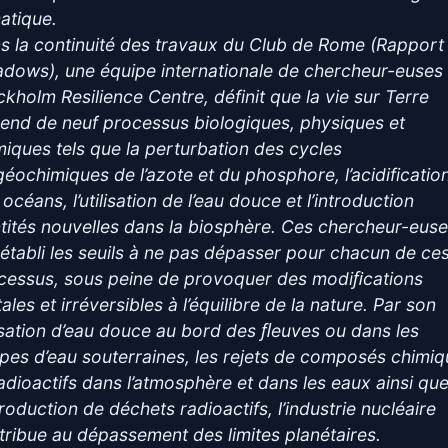
matique.
s la continuité des travaux du Club de Rome (Rapport
dows), une équipe internationale de chercheur-euses
ckholm Resilience Centre, définit que la vie sur Terre
end de neuf processus biologiques, physiques et
miques tels que la perturbation des cycles
géochimiques de l’azote et du phosphore, l’acidificatio
océans, l’utilisation de l’eau douce et l’introduction
ntités nouvelles dans la biosphère. Ces chercheur-eus
 établi les seuils à ne pas dépasser pour chacun de ce
cessus, sous peine de provoquer des modiﬁcations
ales et irréversibles à l’équilibre de la nature. Par son
lisation d’eau douce au bord des ﬂeuves ou dans les
pes d’eau souterraines, les rejets de composés chimi
radioactifs dans l’atmosphère et dans les eaux ainsi qu
production de déchets radioactifs, l’industrie nucléaire
tribue au dépassement des limites planétaires.