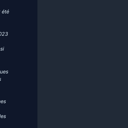
 été
2023
si
ques
s
mes
les