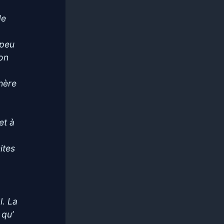
de
 peu
ion
phère
et à
ites
l. La
 qu’