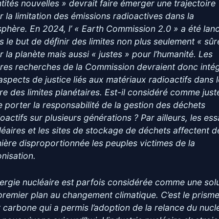
ntités nouvelles » devrait faire émerger une trajectoire
r la limitation des émissions radioactives dans la
sphère. En 2024, l’ « Earth Commission 2.0 » a été lan
s le but de déﬁnir des limites non plus seulement « sûr
r la planète mais aussi « justes » pour l’humanité. Les
ures recherches de la Commission devraient donc inté
 aspects de justice liés aux matériaux radioactifs dans 
re des limites planétaires. Est-il considéré comme just
re porter la responsabilité de la gestion des déchets
oactifs sur plusieurs générations ? Par ailleurs, les ess
léaires et les sites de stockage de déchets affectent d
ière disproportionnée les peuples victimes de la
onisation.
nergie nucléaire est parfois considérée comme une sol
premier plan au changement climatique. C’est le prism
t carbone qui a permis l’adoption de la relance du nucl