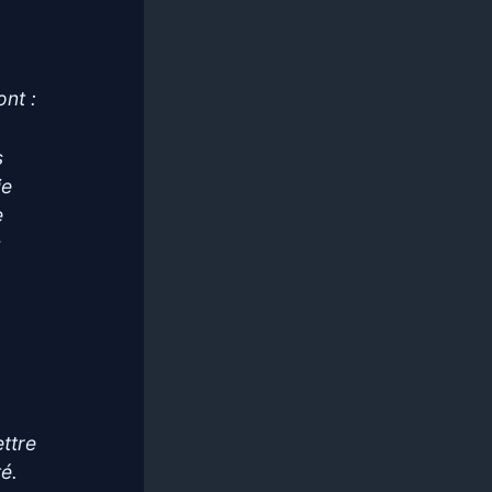
nt :
s
ie
e
s
s
ettre
té.