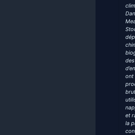
cli
Dan
Mea
Sto
dép
chi
bio
des 
d’e
ont
pro
brut
uti
nap
et 
la 
con