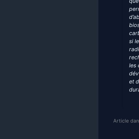
que 
per
d’a
bio
car
si 
rad
rec
les
dév
et 
dur
Article da