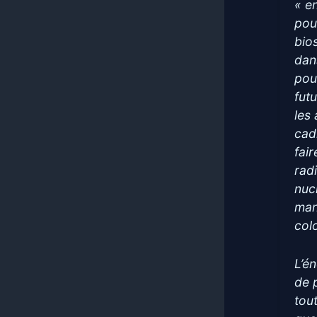
« e
pou
bio
dan
pou
fut
les
cad
fai
radi
nuc
man
col
L’é
de 
tou