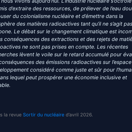
nous vivons aujourd’hui. L’industrie nucléaire s’octroie
mis d’extraire des ressources, de prélever de l’eau dou
buser du colonialisme nucléaire et d’émettre dans la
sphère des matières radioactives tant qu’il ne s’agit pa
bone. Le débat sur le changement climatique est inco
les conséquences des extractions et des rejets de mati
ioactives ne sont pas prises en compte. Les récentes
herches lèvent le voile sur le retard accumulé pour éva
 conséquences des émissions radioactives sur l’espace
eloppement considéré comme juste et sûr pour l’huma
dans lequel peut prospérer une économie inclusive et
able.
ns la revue
Sortir du nucléaire
d’avril 2026.