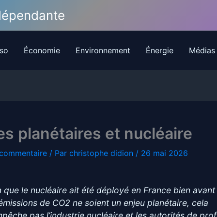
ndépendante
so
Économie
Environnement
Énergie
Médias
es planétaires et nucléaire
 commentaire
/ Par
christophe didion
/
26 mai 2026
n que le nucléaire ait été déployé en France bien avant
 émissions de CO2 ne soient un enjeu planétaire, cela
mpêche pas l’industrie nucléaire et les autorités de pro