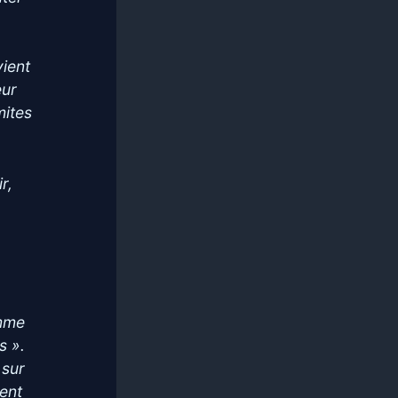
vient
eur
mites
r,
omme
s ».
 sur
ment