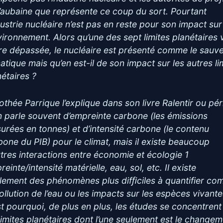
l’aubaine que représente ce coup du sort. Pourtant
ndustrie nucléaire n’est pas en reste pour son impact sur
nvironnement. Alors qu’une des sept limites planétaires 
tre dépassée, le nucléaire est présenté comme le sauv
matique mais qu’en est-il de son impact sur les autres li
nétaires ?
othée Parrique l’explique dans son livre Ralentir ou péri
n parle souvent d’empreinte carbone (les émissions
urées en tonnes) et d’intensité carbone (le contenu
bone du PIB) pour le climat, mais il existe beaucoup
utres interactions entre économie et écologie 1
einte/intensité matérielle, eau, sol, etc. Il existe
lement des phénomènes plus difﬁciles à quantifier c
pollution de l’eau ou les impacts sur les espèces vivante
st pourquoi, de plus en plus, les études se concentrent
 limites planétaires dont l’une seulement est le change