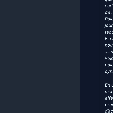
cad
de 
Pal
jour
tac
Fin
nou
alim
vol
pal
cyn
En c
méd
effe
pré
d’ac