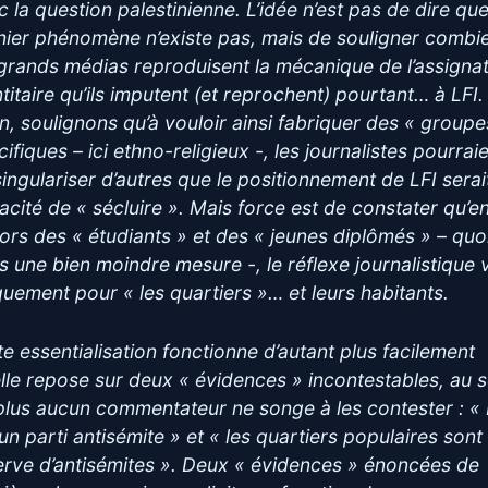
c la question palestinienne. L’idée n’est pas de dire qu
nier phénomène n’existe pas, mais de souligner combi
 grands médias reproduisent la mécanique de l’assigna
ntitaire qu’ils imputent (et reprochent) pourtant… à LFI.
in, soulignons qu’à vouloir ainsi fabriquer des « groupe
ifiques – ici ethno-religieux -, les journalistes pourrai
singulariser d’autres que le positionnement de LFI serai
acité de « sécluire ». Mais force est de constater qu’e
ors des « étudiants » et des « jeunes diplômés » – qu
s une bien moindre mesure -, le réflexe journalistique 
quement pour « les quartiers »… et leurs habitants.
te essentialisation fonctionne d’autant plus facilement
elle repose sur deux « évidences » incontestables, au 
plus aucun commentateur ne songe à les contester : « 
 un parti antisémite » et « les quartiers populaires sont
erve d’antisémites ». Deux « évidences » énoncées de