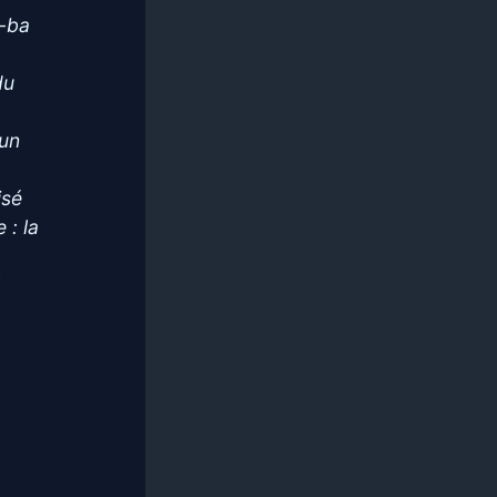
.-ba
du
 un
isé
 : la
l