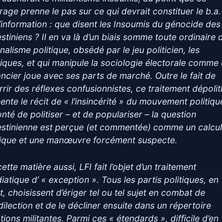
rage prenne le pas sur ce qui devrait constituer le b.a
l’information : que disent les Insoumis du génocide des
estiniens ? Il en va là d’un biais somme toute ordinaire 
nalisme politique, obsédé par le jeu politicien, les
tiques, et qui manipule la sociologie électorale comme
ancier joue avec ses parts de marché. Outre le fait de
rrir des réflexes confusionnistes, ce traitement dépolit
ente le récit de « l’insincérité » du mouvement politique
onté de politiser – et de populariser – la question
estinienne est perçue (et commentée) comme un calcu
ique et une manœuvre forcément suspecte.
ette matière aussi, LFI fait l’objet d’un traitement
iatique d’ « exception ». Tous les partis politiques, en
t, choisissent d’ériger tel ou tel sujet en combat de
dilection et de le décliner ensuite dans un répertoire
tions militantes. Parmi ces « étendards », difficile d’en