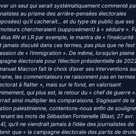
uver un seul qui serait systématiquement commenté pa
rnalistes au prisme des arrière-pensées électorales
pposées) qu’il cacherait… et du type de public que ses
moteurs chercheraient (supposément) à « séduire ». 
 élus RN et LR par exemple, le mantra de « l’insécurité 
st jamais discuté dans ces termes, pas plus que ne l’est
ession de « l’immigration ». De même, lorsqu’en pleine
pagne électorale pour l’élection présidentielle de 202
anuel Macron fait le choix d’axer ses interventions su
kraine, les commentateurs ne raisonnent pas en termes 
ectorat à flatter », mais sur le fond, en valorisant
nimement, qui plus est, le retour du « chef de guerre »
rrait ainsi multiplier les comparaisons. S’agissant de la
stion palestinienne, contentons-nous enfin de souligne
renant les mots de Sébastien Fontenelle (Blast, 27 avr.
), qu’il ne viendrait jamais à l’idée des journalistes de
tenir que « la campagne électorale des partis de droit