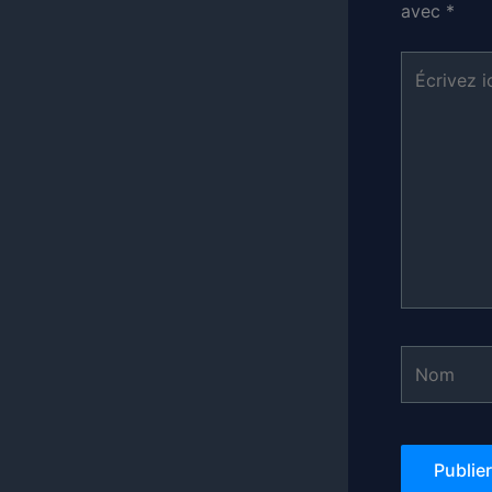
avec
*
Écrivez
ici…
Nom