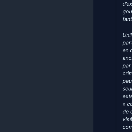
d’e
gou
fan
Uni
par
en q
anc
par
cri
peu
seu
ext
« c
de 
vis
com