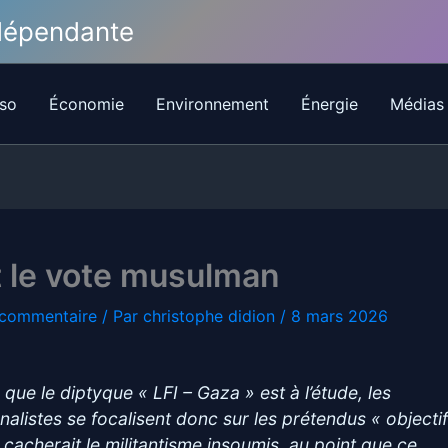
ndépendante
so
Économie
Environnement
Énergie
Médias
t le vote musulman
 commentaire
/ Par
christophe didion
/
8 mars 2026
 que le diptyque « LFI – Gaza » est à l’étude, les
rnalistes se focalisent donc sur les prétendus « objecti
 cacherait le militantisme insoumis, au point que ce