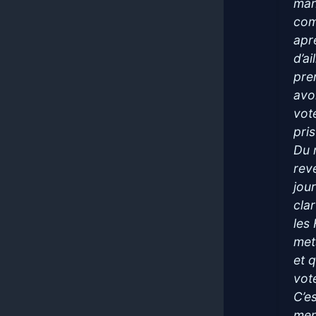
man
com
apr
d’a
prem
avo
vote
pri
Du 
reve
jour
cla
les
mets
et 
vote
C’e
men