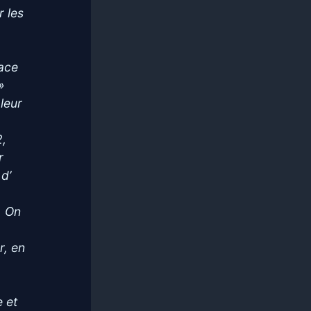
r les
Face
»
 leur
2,
r
d’
. On
r, en
e et