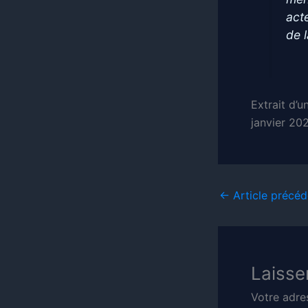
act
de 
Extrait d’u
janvier 202
←
Article précéd
Laisse
Votre adre