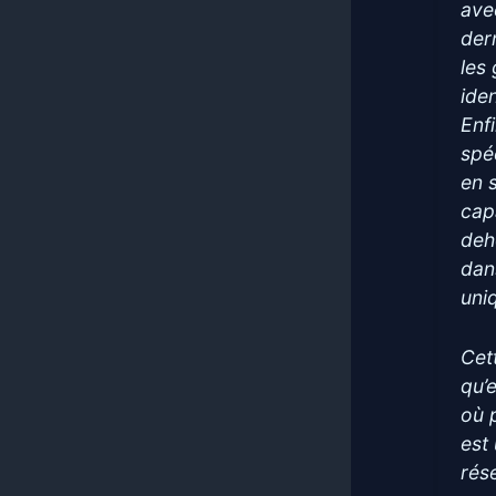
ave
der
les
ide
Enf
spéc
en 
cap
deh
dan
uni
Cet
qu’
où 
est
rés