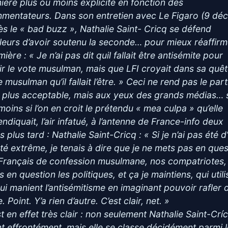
ière plus ou moins explicite en fonction des
mentateurs. Dans son entretien avec Le Figaro (9 déc
ès le « bad buzz », Nathalie Saint- Cricq se défend
illeurs d’avoir soutenu la seconde… pour mieux réaffirm
ière : « Je n’ai pas dit quil fallait être antisémite pour
ir le vote musulman, mais que LFI croyait dans sa quê
 musulman qu’il fallait l’être. » Ceci ne rend pas le part
s plus acceptable, mais aux yeux des grands médias… s
moins si l’on en croit le prétendu « mea culpa » qu’elle
ndiquait, l’air infatué, à l’antenne de France-info deux
s plus tard : Nathalie Saint-Cricq : « Si je n’ai pas été d
rté extrême, je tenais à dire que je ne mets pas en ques
 Français de confession musulmane, nos compatriotes, 
 en question les politiques, et ça je maintiens, qui utili
qui manient l’antisémitisme en imaginant pouvoir rafler 
. Point. Y’a rien d’autre. C’est clair, net. »
st en effet très clair : non seulement Nathalie Saint-Crí
t effrontément, mais elle se classe décidément parmi 