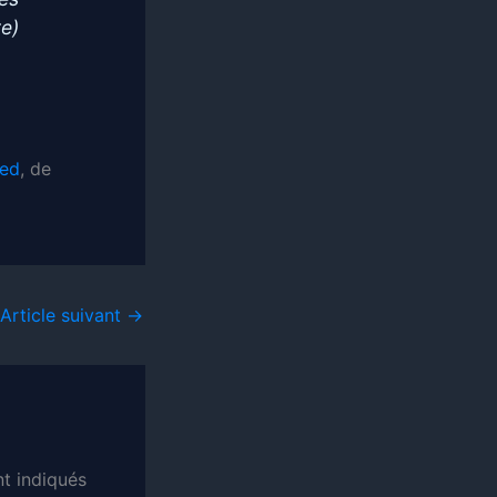
re)
ed
, de
Article suivant
→
t indiqués