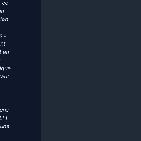
e ce
en
tion
s »
ent
t en
n
oique
vaut
sens
LFI
 une