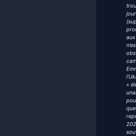
tro
jou
(su
pro
aux
n’e
obs
cam
Emm
l’U
« él
una
pou
que
rep
2024
sou