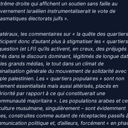
xtrême droite qui affichent un soutien sans faille au
vernement israélien instrumentaliserait le vote de
tasmatiques électorats juifs ».
latéraux, les commentaires sur « la quête des quartiers
ticipent donc d’autant plus à stigmatiser les « quartiers
uestion (et LFI) qu’ils activent, en creux, des préjugés
rés dans le discours dominant, légitimés de longue da
 les grands médias, le tout dans un climat de
minalisation générale du mouvement de solidarité avec 
ple palestinien. Les « quartiers populaires » sont non
lement essentialisés mais aussi altérisés, placés en
ériorité par rapport à ce qui constituerait une
ommunauté majoritaire ». Les populations arabes et ce
culture musulmane, singulièrement – sont évidemment
ées, construites comme autant de réceptacles passifs à
munication politique et, d’ailleurs, forcément « en pha