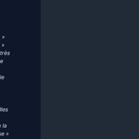
 »
 »
 très
te
le
lles
 la
se »