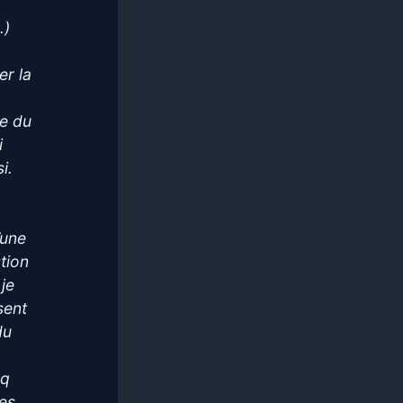
.)
er la
te du
i
i.
’une
tion
je
sent
du
cq
les