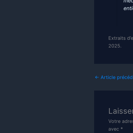
méd
enti
Extraits d
2025.
←
Article précéd
Laisse
Votre adre
avec
*