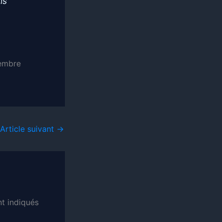
ns
embre
Article suivant
→
t indiqués