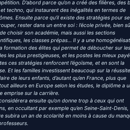
pétition. D’abord parce qu’on a créé des filières, des 
 et techno, qui instaurent des inégalités en termes de
lômes. Ensuite parce qu’il existe des stratégies pour se
ouper, rester dans un entre soi : l’école privée, bien sû
t de choisir son académie, mais aussi les sections
entifiques, les classes prépas… Il y a une homogénéisa
la formation des élites qui permet de déboucher sur le
les les plus prestigieuses, et les postes les mieux payé
tes ces stratégies renforcent l’égoïsme, et en sont la
se. Et les familles investissent beaucoup sur la réussit
laire de leurs enfants, d’autant qu’en France, plus que
tout ailleurs en Europe selon les études, le diplôme a 
e emprise sur la carrière.
considérera ensuite qu’on donne trop à ceux qui ont
ns, en occultant par exemple qu’en Seine-Saint-Denis,
ve subira un an de scolarité en moins à cause du man
professeurs.