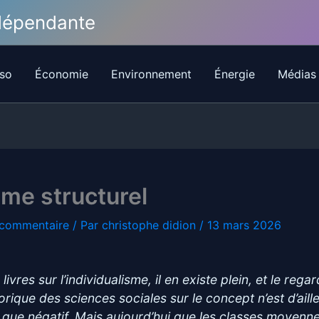
ndépendante
so
Économie
Environnement
Énergie
Médias
me structurel
 commentaire
/ Par
christophe didion
/
13 mars 2026
livres sur l’individualisme, il en existe plein, et le regar
torique des sciences sociales sur le concept n’est d’aill
 que négatif. Mais aujourd’hui que les classes moyenn