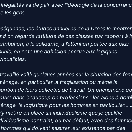
 inégalités va de pair avec l’idéologie de la concurren
re les gens.
séquence, les études annuelles de la Drees le montren
nd on regarde l’attitude de ces classes par rapport à l
stribution, à la solidarité, à l’attention portée aux plus
unis, on note une adhésion accrue aux logiques
vidualistes.
i travaillé voilà quelques années sur la situation des f
ménage, en particulier la fragilisation ou même la
parition de leurs collectifs de travail. Un phénomène qu
rouve dans beaucoup de professions : les aides à domic
ménage, la logistique pour les hommes en particulier… J
s’y mettre en place un individualisme que je qualifie
ndividualisme contraint, ou par défaut, avec des femme
 hommes qui doivent assurer leur existence par des