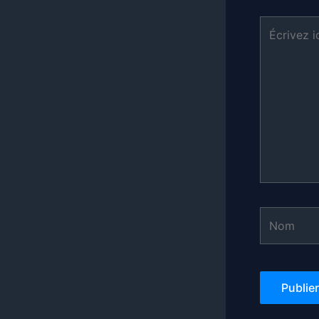
Écrivez
ici…
Nom