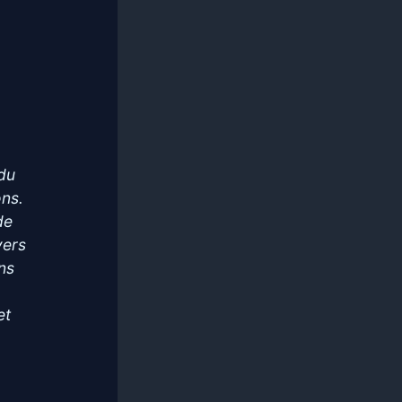
du
ons.
de
vers
ns
et