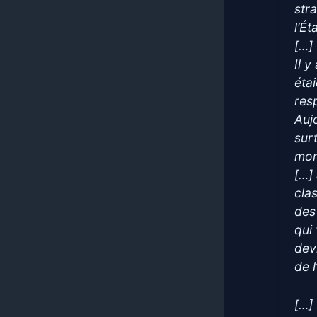
stra
l’Ét
[…]
Il 
éta
res
Auj
sur
mon
[…]
cla
des
qui 
dev
de 
[…]