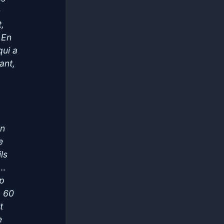
n
,
 En
qui a
ant,
on
e
ls
s…
up
. 60
t
e