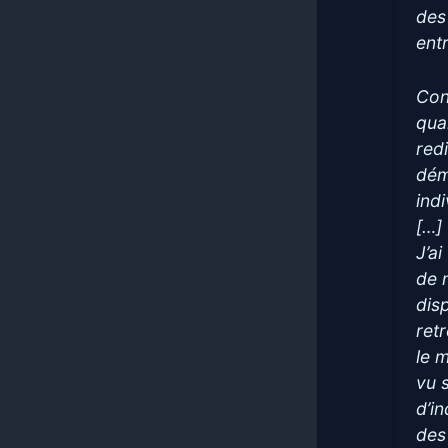
des
ent
Con
qua
redi
dém
indi
[…]
J’a
de 
dis
ret
le 
vu 
d’i
des