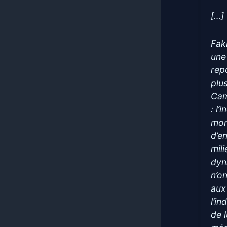
[…]
Fak
une
rep
plu
Cam
: l’
mon 
d’e
mil
dyn
n’o
aux 
l’i
de l