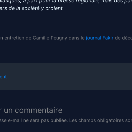
iatiques, à part pour la presse régionale, mais des pa
ers de la société y croient.
’en entretien de Camille Peugny dans le
journal Fakir
de déc
ent
r un commentaire
sse e-mail ne sera pas publiée.
Les champs obligatoires son