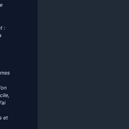
ce
t :
a
emmes
’on
ile,
’ai
s et