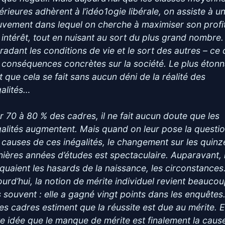
érieures adhèrent à l’idéo1ogie libérale, on assiste à u
vement dans lequel on cherche à maximiser son profit
 intérêt, tout en nuisant au sort du plus grand nombre.
radant les conditions de vie et le sort des autres – ce 
 conséquences concrètes sur la société. Le plus étonn
t que cela se fait sans aucun déni de la réalité des
galités…
r 70 à 80 % des cadres, il ne fait aucun doute que les
galités augmentent. Mais quand on leur pose la questi
 causes de ces inégalités, le changement sur les quinz
nières années d’études est spectaculaire. Auparavant, i
quaient les hasards de la naissance, les circonstance
ourd’hui, la notion de mérite individuel revient beauco
s souvent : elle a gagné vingt points dans les enquêtes
es cadres estiment que la réussite est due au mérite. E
te idée que le manque de mérite est finalement la caus