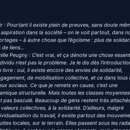
ir : Pourtant il existe plein de preuves, sans doute mê
 aspiration dans la société – on le voit partout, dans n
ortages – à autre chose que l’égoïsme : plus de solidari
s de liens…
ille Peugny : C’est vrai, et ça dénote une chose essent
individu n’est pas le problème. Je le dis dès l’introducti
livre : oui, il existe encore des envies de solidarité,
ngagement, de mobilisation collective, et ce dans tous 
ieux sociaux. Ce que je remets en cause, c’est une
amique structurelle. Mais toutes les classes moyennes
nt pas basculé. Beaucoup de gens restent très attaché
valeurs collectives, à la solidarité. D’ailleurs, malgré
ndividualisation du travail, il existe partout des mouvem
uttes locales, sur le terrain. Elles passent sous les rad