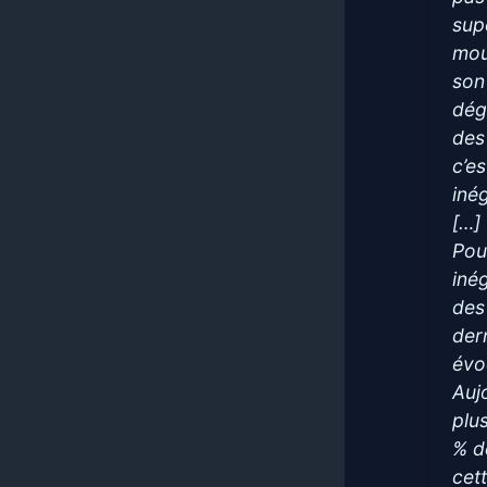
sup
mou
son
dég
des
c’es
iné
[…]
Pou
iné
des
der
évo
Auj
plu
% d
cet