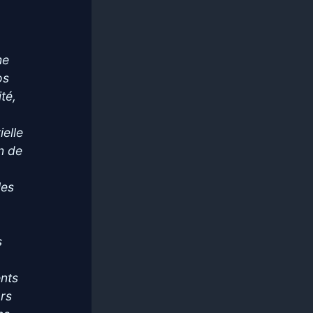
me
os
té,
ielle
on de
les
s
ents
ars