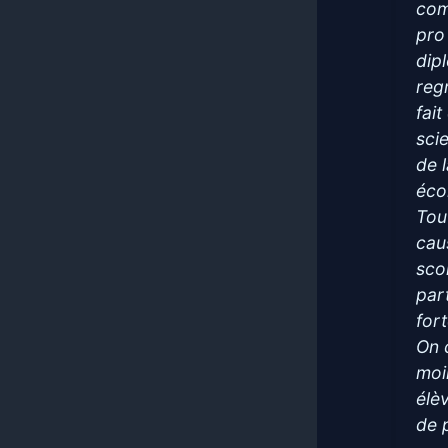
com
pro
dip
regr
fai
sci
de 
éco
Tou
cau
sco
par
fort
On 
moi
élè
de 