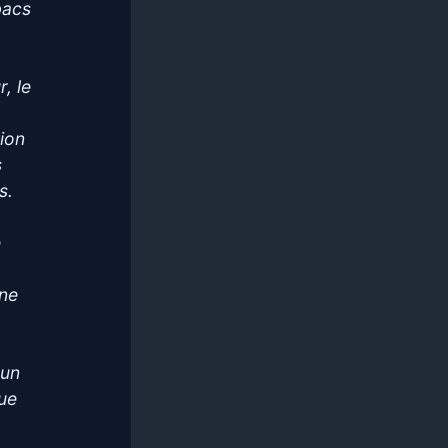
bacs
r, le
tion
s
s.
e
une
 un
que