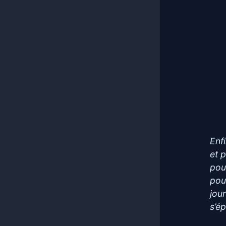
Enf
et 
pou
pou
jou
s’é