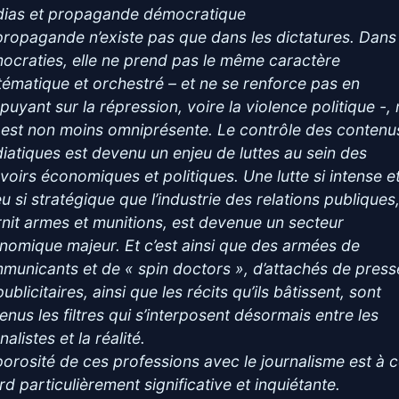
ias et propagande démocratique
propagande n’existe pas que dans les dictatures. Dans
ocraties, elle ne prend pas le même caractère
tématique et orchestré – et ne se renforce pas en
ppuyant sur la répression, voire la violence politique -,
e est non moins omniprésente. Le contrôle des contenu
iatiques est devenu un enjeu de luttes au sein des
voirs économiques et politiques. Une lutte si intense e
u si stratégique que l’industrie des relations publiques,
rnit armes et munitions, est devenue un secteur
nomique majeur. Et c’est ainsi que des armées de
municants et de « spin doctors », d’attachés de press
ublicitaires, ainsi que les récits qu’ils bâtissent, sont
enus les filtres qui s’interposent désormais entre les
nalistes et la réalité.
porosité de ces professions avec le journalisme est à c
rd particulièrement significative et inquiétante.