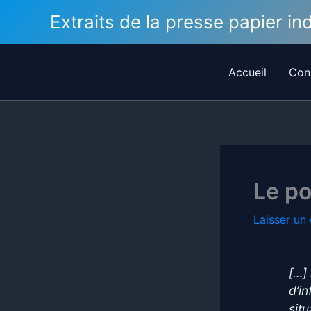
Aller
Extraits de la presse papier i
au
contenu
Accueil
Con
Le po
Laisser un
[…]
d’i
sit