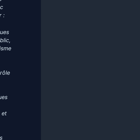
nc
 :
ques
blic,
lisme
rôle
ues
 et
s