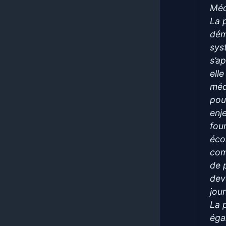
Méd
La 
dém
sys
s’a
ell
méd
pou
enje
fou
éco
com
de p
dev
jour
La 
éga