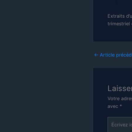
Extraits d
trimestriel 
←
Article précéd
Laisse
Votre adre
avec
*
Écrivez
ici…