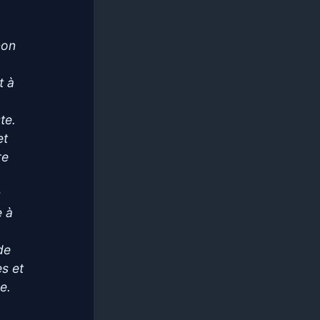
non
t à
te.
et
re
e
s
e à
de
es et
ce.