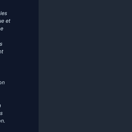
 les
e et
se
s
nt
ion
-
n
ls
on.