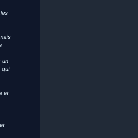
 les
 mais
s
t un
 qui
e et
et