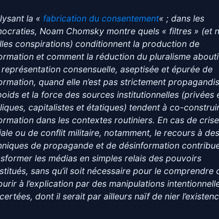
lysant la «
fabrication du consentement
« ; dans les
ocraties, Noam Chomsky montre quels « filtres » (et 
lles conspirations) conditionnent la production de
nformation et comment la réduction du pluralisme abouti
 représentation consensuelle, aseptisée et épurée de
nformation, quand elle n’est pas strictement propagandis
poids et la force des sources institutionnelles (privées 
liques, capitalistes et étatiques) tendent à co-construi
nformation dans les contextes routiniers. En cas de cris
iale ou de conflit militaire, notamment, le recours à de
hniques de propagande et de désinformation contribu
nsformer les médias en simples relais des pouvoirs
stitués, sans qu’il soit nécessaire pour le comprendre 
urir à l’explication par des manipulations intentionnell
ertées, dont il serait par ailleurs naïf de nier l’existen