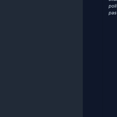
pol
pas