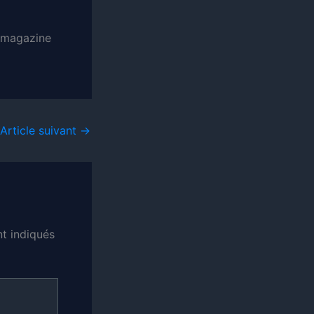
, magazine
Article suivant
→
t indiqués