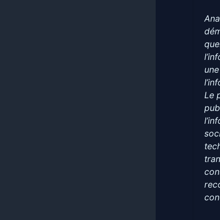
Ana
dém
que
l’i
une
l’i
Le 
pub
l’i
soc
tec
tra
con
reco
conc