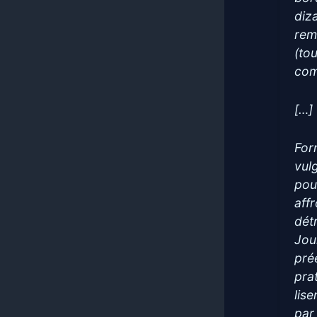
diz
rem
(to
com
[…]
For
vul
pou
aff
dét
Jour
pré
pra
lis
par