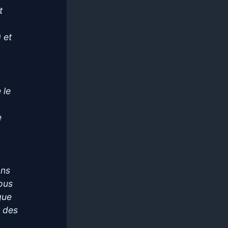
t
 et
e
 le
.
e
ons
tous
que
t des