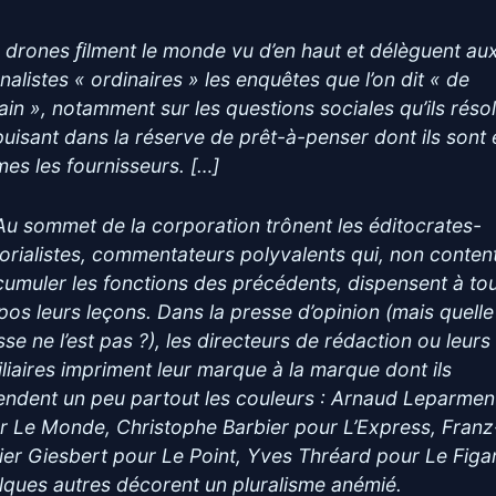
 drones ﬁlment le monde vu d’en haut et délèguent au
nalistes « ordinaires » les enquêtes que l’on dit « de
rain », notamment sur les questions sociales qu’ils réso
puisant dans la réserve de prêt-à-penser dont ils sont
es les fournisseurs. […]
Au sommet de la corporation trônent les éditocrates-
torialistes, commentateurs polyvalents qui, non conten
cumuler les fonctions des précédents, dispensent à to
pos leurs leçons. Dans la presse d’opinion (mais quelle
sse ne l’est pas ?), les directeurs de rédaction ou leurs
iliaires impriment leur marque à la marque dont ils
endent un peu partout les couleurs : Arnaud Leparmen
r Le Monde, Christophe Barbier pour L’Express, Franz
vier Giesbert pour Le Point, Yves Thréard pour Le Figa
lques autres décorent un pluralisme anémié.