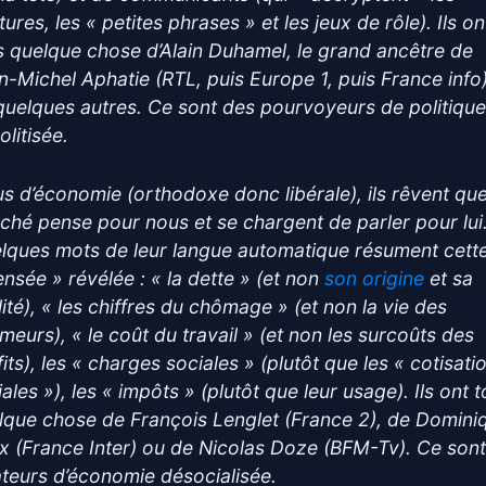
ures, les « petites phrases » et les jeux de rôle). Ils on
s quelque chose d’Alain Duhamel, le grand ancêtre de
n-Michel Aphatie (RTL, puis Europe 1, puis France info)
quelques autres. Ce sont des pourvoyeurs de politiqu
olitisée.
us d’économie (orthodoxe donc libérale), ils rêvent que
ché pense pour nous et se chargent de parler pour lui
lques mots de leur langue automatique résument cett
ensée » révélée : « la dette » (et non
son origine
et sa
lité), « les chiffres du chômage » (et non la vie des
meurs), « le coût du travail » (et non les surcoûts des
its), les « charges sociales » (plutôt que les « cotisati
ales »), les « impôts » (plutôt que leur usage). Ils ont 
lque chose de François Lenglet (France 2), de Domini
x (France Inter) ou de Nicolas Doze (BFM-Tv). Ce son
ateurs d’économie désocialisée.