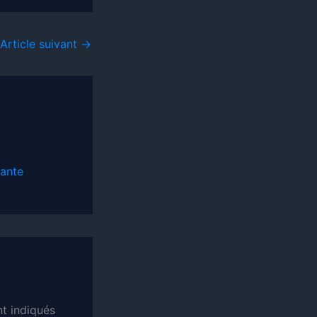
Article suivant
→
dante
t indiqués