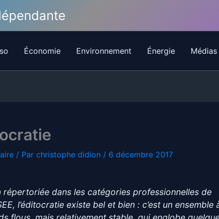
ndépendante
so
Économie
Environnement
Énergie
Médias
tocratie
aire
/ Par
christophe didion
/
6 décembre 2017
 répertoriée dans les catégories professionnelles de
SEE, l’éditocratie existe bel et bien : c’est un ensemble 
ds flous, mais relativement stable, qui englobe quelqu