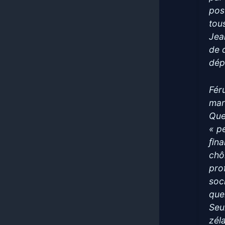
post
tou
Jea
de 
dép
Fér
mar
Que
« p
ﬁna
chô
prof
soci
que
Seu
zél