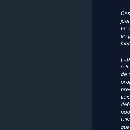
Ces
jour
ter
en 
mêm
[…]
édi
de 
pro
pre
aux
déf
pou
Oli
que