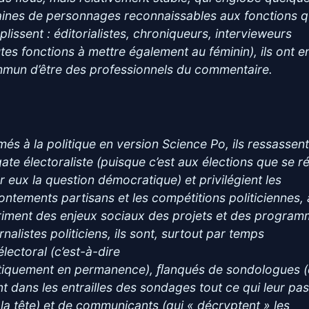
aines de personnages reconnaissables aux fonctions qu
plissent : éditorialistes, chroniqueurs, intervieweurs
utes fonctions à mettre également au féminin), ils ont e
mun d’être des professionnels du commentaire.
més à la politique en version Science Po, ils ressassen
gate électoraliste (puisque c’est aux élections que se r
r eux la question démocratique) et privilégient les
rontements partisans et les compétitions politiciennes,
riment des enjeux sociaux des projets et des program
nalistes politiciens, ils sont, surtout par temps
électoral (c’est-à-dire
tiquement en permanence), ﬂanqués de sondologues (
ent dans les entrailles des sondages tout ce qui leur pa
 la tête) et de communicants (qui « décryptent » les