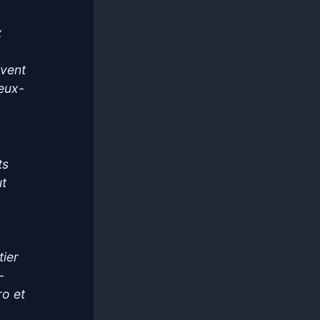
x
lvent
 eux-
ts
ut
tier
-
ro et