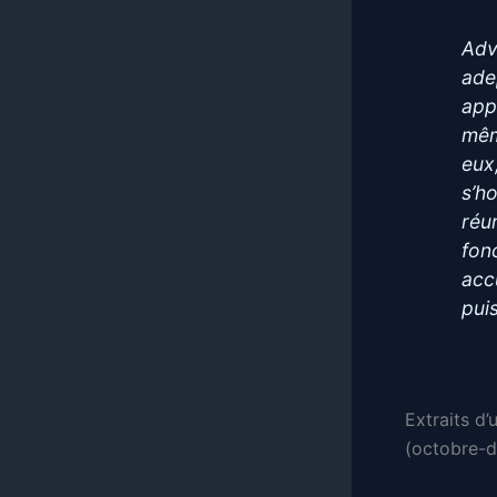
Adv
ade
app
mêm
eux,
s’h
réu
fon
acc
pui
Extraits d’
(octobre-