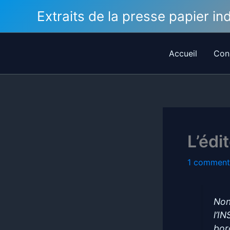
Aller
Extraits de la presse papier i
au
contenu
Accueil
Con
L’édi
1 comment
Non
l’IN
bor