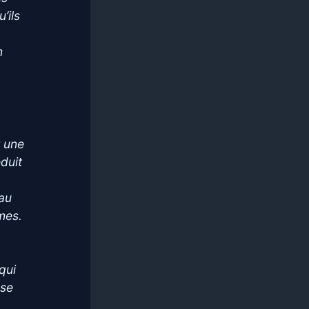
’ils
n
t une
éduit
 au
mes.
qui
sse