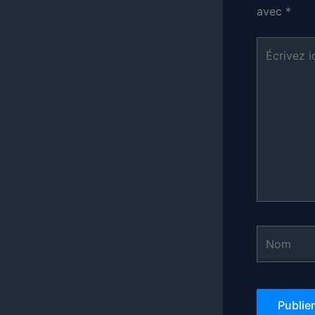
avec
*
Écrivez
ici…
Nom