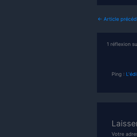
←
Article précéd
1 réflexion su
Ping :
L'éd
Laisse
Votre adre