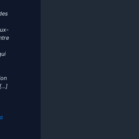
 des
eux-
ntre
s
qui
ion
[…]
d