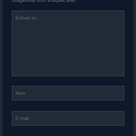
obligatoires sont indiqués avec
*
Écrivez
ici…
Nom
E-
mail