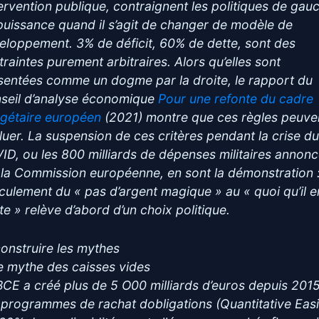
ntervention publique, contraignent les politiques de gau
mpuissance quand il s’agit de changer de modèle de
eloppement. 3% de déficit, 60% de dette, sont des
traintes purement arbitraires. Alors qu’elles sont
sentées comme un dogme par la droite, le rapport du
seil d’analyse économique
Pour une refonte du cadre
gétaire européen
(2021) montre que ces règles peuve
luer. La suspension de ces critères pendant la crise d
ID, ou les 800 milliards de dépenses militaires annon
 la Commission européenne, en sont la démonstration :
culement du « pas d’argent magique » au « quoi qu’il e
te » relève d’abord d’un choix politique.
onstruire les mythes
Le mythe des caisses vides
BCE a créé plus de 5 O00 milliards d’euros depuis 2015
 programmes de rachat dobligations (Quantitative Easi