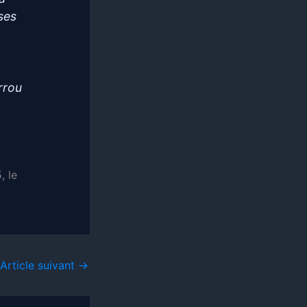
ses
rrou
, le
Article suivant
→