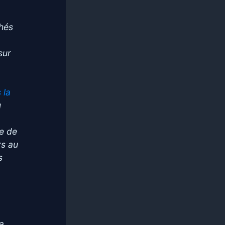
hés
sur
 la
u
me de
rs au
s
la