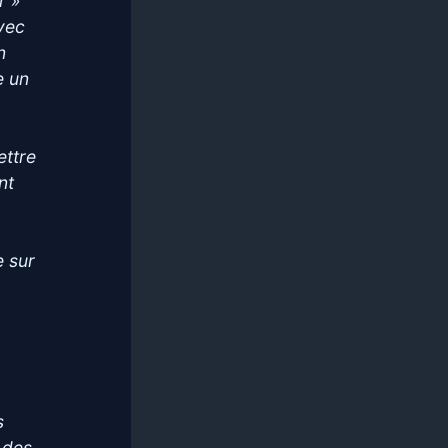
r »
vec
n
e un
ettre
nt
e sur
s
 des