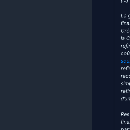
La 
fina
Cré
la 
reﬁ
coû
sou
ref
rec
sim
ref
d’u
Res
fin
part