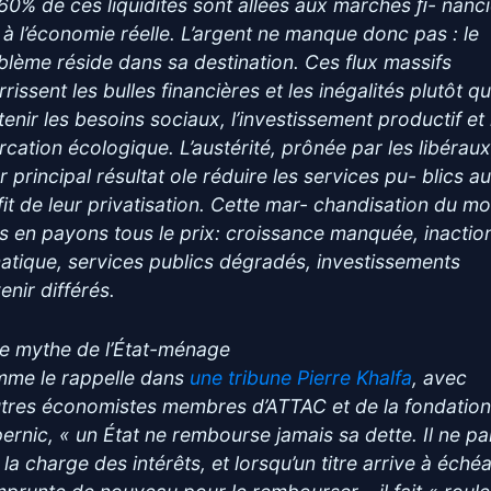
 60% de ces liquidités sont allées aux marchés ﬁ- nanci
 à l’économie réelle. L’argent ne manque donc pas : le
blème réside dans sa destination. Ces flux massifs
rissent les bulles financières et les inégalités plutôt q
tenir les besoins sociaux, l’investissement productif et 
urcation écologique. L’austérité, prônée par les libéraux
 principal résultat ole réduire les services pu- blics a
fit de leur privatisation. Cette mar- chandisation du m
s en payons tous le prix: croissance manquée, inactio
matique, services publics dégradés, investissements
enir différés.
Le mythe de l’État-ménage
me le rappelle dans
une tribune Pierre Khalfa
, avec
utres économistes membres d’ATTAC et de la fondatio
ernic, « un État ne rembourse jamais sa dette. Il ne pa
 la charge des intérêts, et lorsqu’un titre arrive à éché