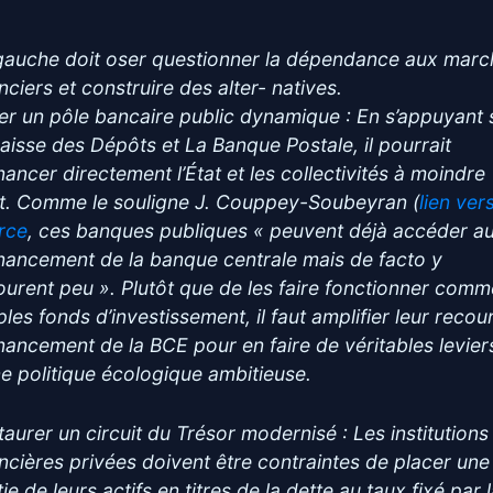
gauche doit oser questionner la dépendance aux marc
nciers et construire des alter- natives.
er un pôle bancaire public dynamique : En s’appuyant 
Caisse des Dépôts et La Banque Postale, il pourrait
nancer directement l’État et les collectivités à moindre
t. Comme le souligne J. Couppey-Soubeyran (
lien vers
rce
, ces banques publiques « peuvent déjà accéder a
inancement de la banque centrale mais de facto y
ourent peu ». Plutôt que de les faire fonctionner com
ples fonds d’investissement, il faut amplifier leur recou
inancement de la BCE pour en faire de véritables levier
ne politique écologique ambitieuse.
taurer un circuit du Trésor modernisé : Les institutions
ancières privées doivent être contraintes de placer une
ie de leurs actifs en titres de la dette au taux fixé par 