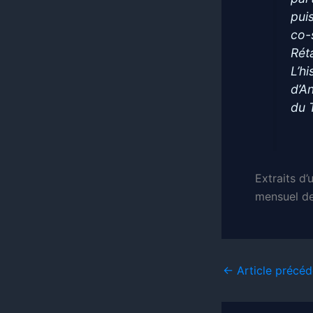
pui
co-
Rét
L’h
d’A
du 
Extraits d’
mensuel d
←
Article précéd