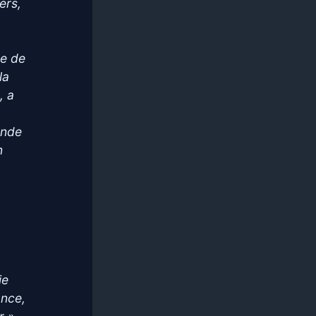
ers,
ue de
la
, a
u
onde
n
n
ie
ance,