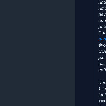
l’i
l’i
dév
con
pré
Con
bud
évo
COV
par
bas
coû
Déc
1. 
La 
ses