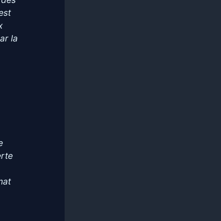
est
x
ar la
e
erte
mat