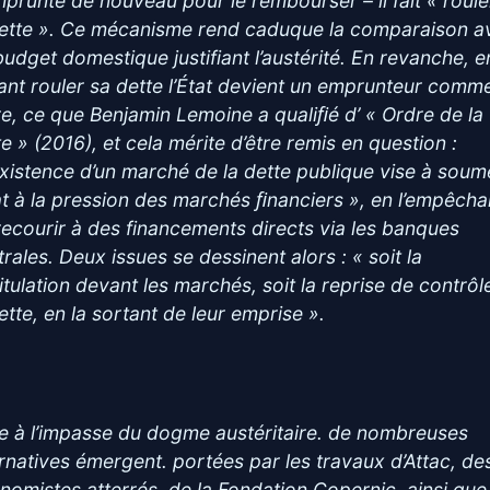
emprunte de nouveau pour le rembourser – il fait « roule
dette ». Ce mécanisme rend caduque la comparaison a
budget domestique justifiant l’austérité. En revanche, e
sant rouler sa dette l’État devient un emprunteur comm
re, ce que Benjamin Lemoine a qualiﬁé d’ « Ordre de la
e » (2016), et cela mérite d’être remis en question :
’existence d’un marché de la dette publique vise à soum
tat à la pression des marchés ﬁnanciers », en l’empêcha
recourir à des financements directs via les banques
rales. Deux issues se dessinent alors : « soit la
itulation devant les marchés, soit la reprise de contrôl
ette, en la sortant de leur emprise ».
e à l’impasse du dogme austéritaire. de nombreuses
ernatives émergent. portées par les travaux d’Attac, de
nomistes atterrés, de la Fondation Copernic, ainsi que