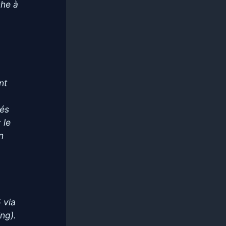
che à
nt
u
cés
 le
n
 via
ng).