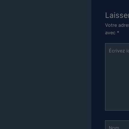
Laisse
Votre adre
avec
*
Écrivez
ici…
Nom