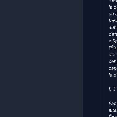
il 
la 
un 
fai
aut
dett
« l
l’É
de 
cent
cap
la d
[…]
Fac
alt
Éco