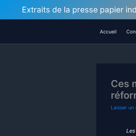
Aller
Extraits de la presse papier i
au
contenu
Accueil
Con
Ces 
réfo
Laisser un
Les