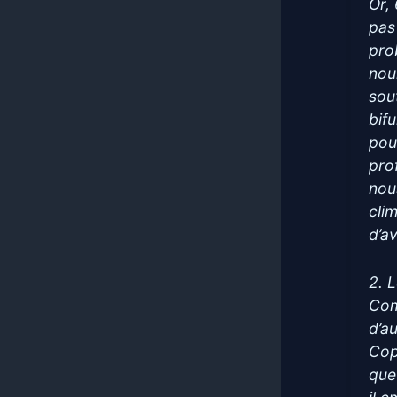
Or,
pas
pro
nour
sou
bif
pour
pro
nou
cli
d’av
2. 
Com
d’a
Cop
que