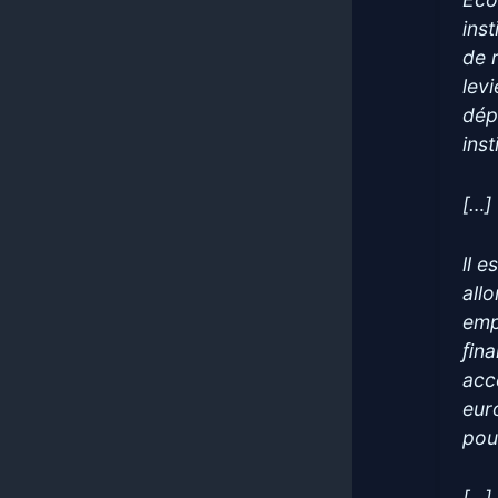
ins
de 
levi
dép
inst
[…]
ll e
all
emp
ﬁna
acc
eur
pou
[…]