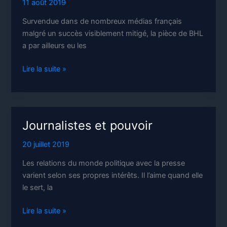
11 août 2019
Survendue dans de nombreux médias français
malgré un succès visiblement mitigé, la pièce de BHL
a par ailleurs eu les
Argent
Lire la suite »
public
pour
BHL
Journalistes et pouvoir
20 juillet 2019
Les relations du monde politique avec la presse
varient selon ses propres intérêts. Il l’aime quand elle
le sert, la
Journalistes
Lire la suite »
et