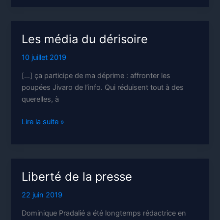
pouvoir
Les média du dérisoire
10 juillet 2019
[…] ça participe de ma déprime : affronter les
poupées Jivaro de l’info. Qui réduisent tout à des
querelles, à
Les
Lire la suite »
média
du
dérisoire
Liberté de la presse
22 juin 2019
Dominique Pradalié a été longtemps rédactrice en