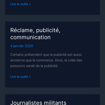
Est-
Lire la suite »
ce
que
vous
condamnez
Réclame, publicité,
?
communication
4 janvier 2020
Certains prétendent que la publicité est aussi
ancienne que le commerce. Ainsi, la criée des
poissons serait de la publicité.
Réclame,
Lire la suite »
publicité,
communication
Journalistes militants