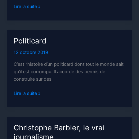
Les
Lire la suite »
librairies
indépendantes
font
de
Politicard
la
résistance
12 octobre 2019
C’est l’histoire d’un politicard dont tout le monde sait
qu’il est corrompu. Il accorde des permis de
construire sur des
Politicard
Lire la suite »
Christophe Barbier, le vrai
journalisme