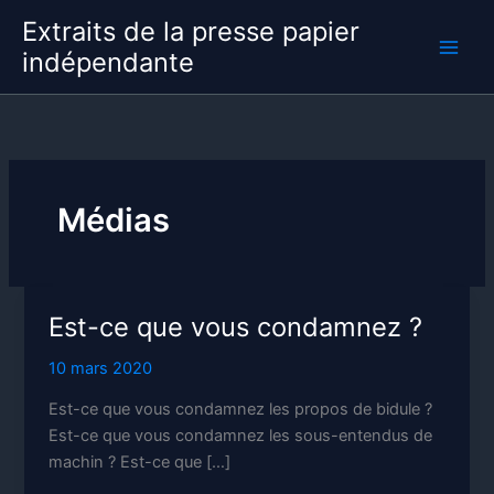
Aller
Extraits de la presse papier
au
indépendante
contenu
Médias
Est-ce que vous condamnez ?
10 mars 2020
Est-ce que vous condamnez les propos de bidule ?
Est-ce que vous condamnez les sous-entendus de
machin ? Est-ce que […]