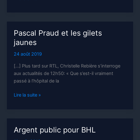
l’audiovisuel
public
Pascal Praud et les gilets
jaunes
24 août 2019
[…] Plus tard sur RTL, Christelle Rebière s’interroge
aux actualités de 12h50: « Que s’est-il vraiment
passé à l’hôpital de la
Pascal
Lire la suite »
Praud
et
les
gilets
Argent public pour BHL
jaunes