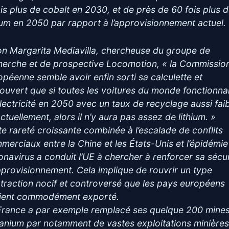
ois plus de cobalt en 2030, et de près de 60 fois plus 
hium en 2050 par rapport à l’approvisionnement actuel.
on Margarita Mediavilla, chercheuse du groupe de
herche et de prospective Locomotion, « la Commissio
opéenne semble avoir enfin sorti sa calculette et
ouvert que si toutes les voitures du monde fonctionna
’électricité en 2050 avec un taux de recyclage aussi fai
ctuellement, alors il n’y aura pas assez de lithium. »
te rareté croissante combinée à l’escalade de conflits
merciaux entre la Chine et les États-Unis et l’épidémie
onavirus a conduit l’UE à chercher à renforcer sa sécur
pprovisionnement. Cela implique de rouvrir un type
xtraction nocif et controversé que les pays européens
ient commodément exporté.
France a par exemple remplacé ses quelque 200 mine
ranium par notamment de vastes exploitations minières