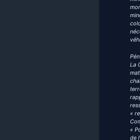
mon
min
col
néc
véh
Pén
La 
mat
cha
ter
rapp
res
« r
Com
« P
de l