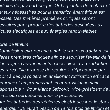
diales de gaz carbonique. Or la quantité de métaux et
éraux nécessaires pour la transition énergétique est
ossale. Des matières premières critiques seront
essaires pour produire des batteries destinées aux
icules électriques et aux énergies renouvelables.
urie de lithium
Commission européenne a publié son plan d’action sur 
ières premières critiques afin de sécuriser l’avenir de l
îne d’approvisionnements nécessaires à la production
res rares. Elle propose de réduire la dépendance par
ort à des pays tiers en améliorant l’utilisation efficac
sources et en promouvant un approvisionnement
esponsable ». Pour Maros Sefcovic, vice-président de 
mission européenne pour la prospective :
our les batteries des véhicules électriques » et le stoc
’énergie, l’UE aurait besoin de 18 fois plus de lithium et