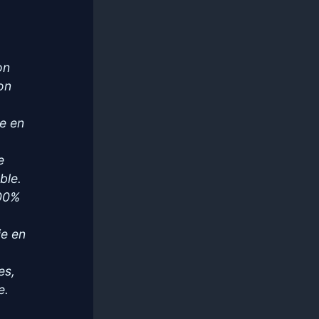
on
non
te en
e
ble.
100%
ie en
es,
e.