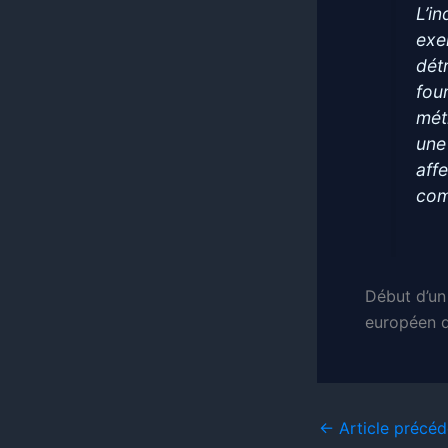
L’i
exe
dét
fou
mét
une
aff
com
Début d’un
européen d
←
Article précéd