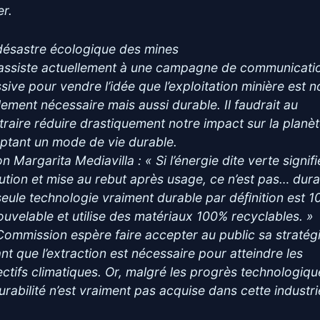
er.
désastre écologique des mines
assiste actuellement à une campagne de communicati
sive pour vendre l’idée que l’exploitation minière est 
lement nécessaire mais aussi durable. Il faudrait au
traire réduire drastiquement notre impact sur la planè
ptant un mode de vie durable.
n Margarita Mediavilla : « Si l’énergie dite verte signifi
lution et mise au rebut après usage, ce n’est pas… dura
seule technologie vraiment durable par déﬁnition est 
ouvelable et utilise des matériaux 100% recyclables. »
Commission espère faire accepter au public sa stratég
ant que l’extraction est nécessaire pour atteindre les
ectifs climatiques. Or, malgré les progrès technologiqu
durabilité n’est vraiment pas acquise dans cette industri