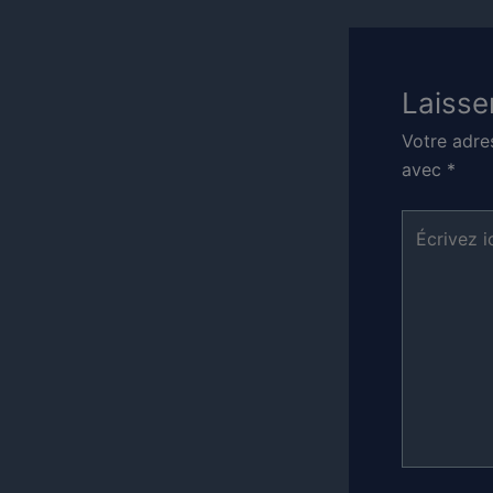
Laisse
Votre adre
avec
*
Écrivez
ici…