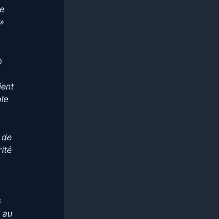
de
 »
n
ient
ble
 de
ité
s
 au