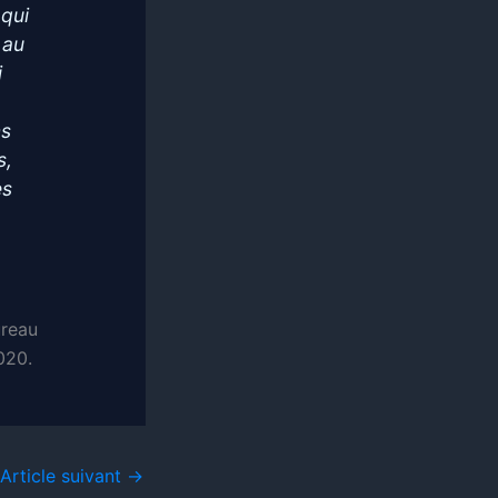
 qui
 au
i
ns
s,
es
ureau
020.
Article suivant
→