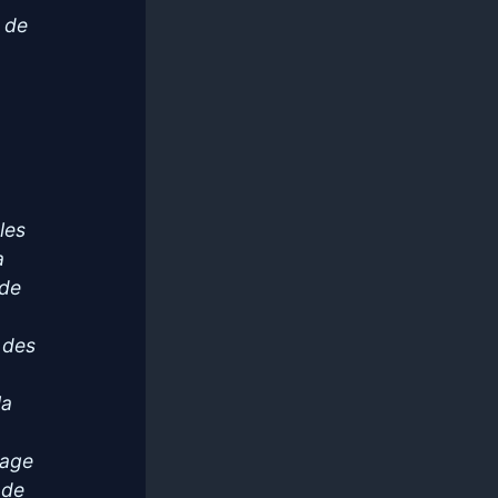
 de
les
a
 de
e des
la
kage
 de