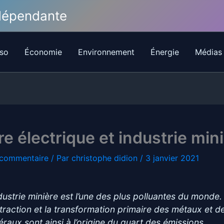
ndépendante
so
Économie
Environnement
Énergie
Médias
re électrique et industrie min
 commentaire
/ Par
christophe didion
/
3 janvier 2021
ndustrie minière est l’une des plus polluantes du monde.
xtraction et la transformation primaire des métaux et d
éraux sont ainsi à l’origine du quart des émissions