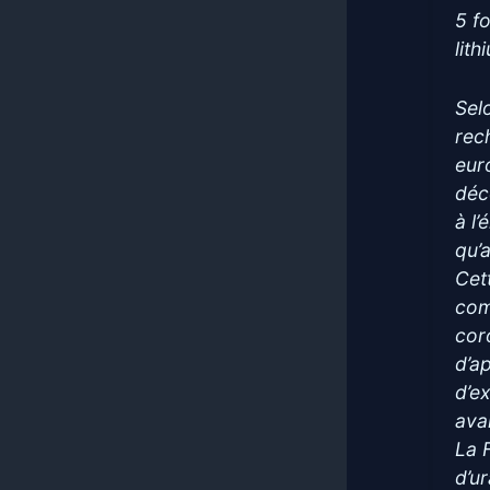
5 f
lit
Sel
rec
eur
déc
à l
qu’a
Cet
com
cor
d’a
d’e
ava
La 
d’u