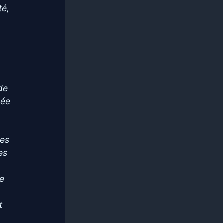
té,
de
dée
les
es
te
t