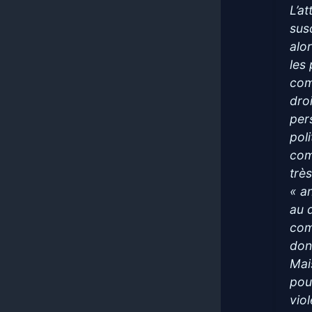
L’a
sus
alo
les
com
dro
per
poli
com
très
« a
au 
com
donc
Mai
pou
vio