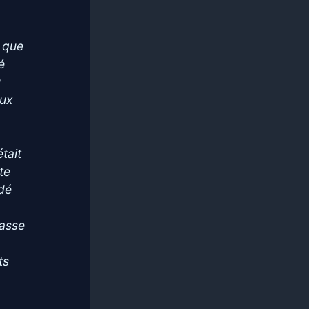
t que
é
u
aux
tait
te
rdé
passe
ts