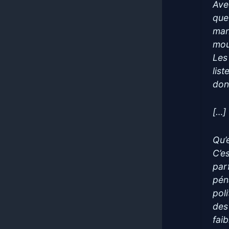
Ave
que 
man
mou
Les
lis
don
[…]
Qu’
C’es
par
pén
pol
des
fai