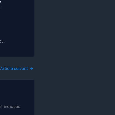
s
t
23.
Article suivant
→
t indiqués