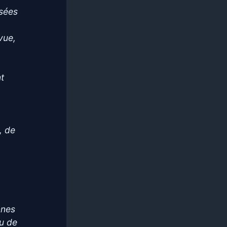
osées
vue,
nt
, de
nnes
du de