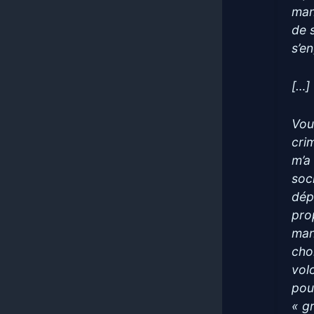
man
de 
s’en
[…]
Vou
crim
m’a
soc
dép
pro
man
choi
vol
pou
« gr