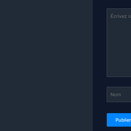
Écrivez
ici…
Nom