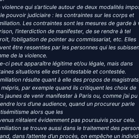
 violence qui s’articule autour de deux modalités imp
le pouvoir judiciaire : les contraintes sur les corps et
umiliation. Les contraintes sont les mesures de garde à 
rison, l’interdiction de manifester, de se rendre à tel
oit, l’obligation de pointer au commissariat, etc. Elles
vent être ressenties par les personnes qui les subisse
me de la violence.
le-ci peut apparaître légitime et/ou légale, mais dans
taines situations elle est contestable et contestée.
umiliation résulte quant à elle des propos de magistrats
r mépris, par exemple quand ils critiquent les choix de
ets jaunes de venir manifester à Paris ou, comme j’ai pu
ntendre lors d’une audience, quand un procureur parle
ntisémitisme alors que les
venus n’étaient évidemment pas poursuivis pour cela.
umiliation se trouve aussi dans le traitement des perso
uand, dans l’attente d’un procès, on empêche un indivi