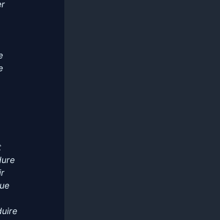
er
e
e
t
dure
ir
que
duire