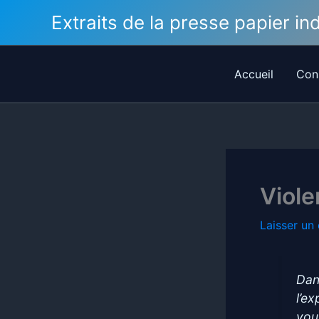
Aller
Extraits de la presse papier i
au
contenu
Accueil
Con
Viole
Laisser un
Dan
l’e
vou