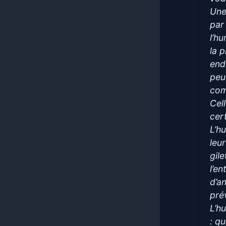
Une
par 
l’h
la p
endr
peu
com
Cel
cer
L’h
leu
gil
l’e
d’a
pré
L’h
: q