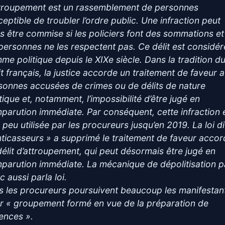
ttroupement est un rassemblement de personnes
ceptible de troubler l’ordre public. Une infraction peut
rs être commise si les policiers font des sommations e
 personnes ne les respectent pas. Ce délit est considér
me politique depuis le XIXe siècle. Dans la tradition d
it français, la justice accorde un traitement de faveur 
sonnes accusées de crimes ou de délits de nature
tique et, notamment, l’impossibilité d’être jugé en
parution immédiate. Par conséquent, cette infraction é
 peu utilisée par les procureurs jusqu’en 2019. La loi di
nticasseurs » a supprimé le traitement de faveur acco
délit d’attroupement, qui peut désormais être jugé en
parution immédiate. La mécanique de dépolitisation 
 aussi parla loi.
s les procureurs poursuivent beaucoup les manifestan
r « groupement formé en vue de la préparation de
lences ».