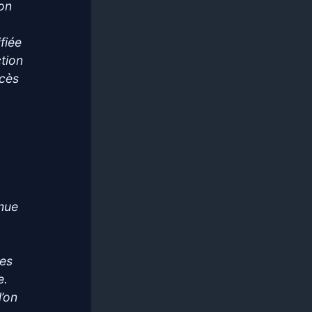
ion
fiée
ction
ccès
omue
des
e.
l’on