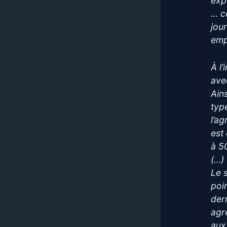
exp
… ce
jou
emp
À l
ave
Ain
typ
l’ag
est
à 5
(…)
Le s
poi
dern
agr
aux