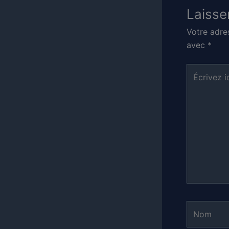
Laisse
Votre adre
avec
*
Écrivez
ici…
Nom