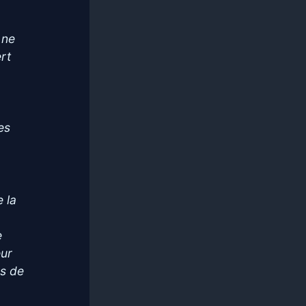
 ne
ert
es
 la
e
eur
es de