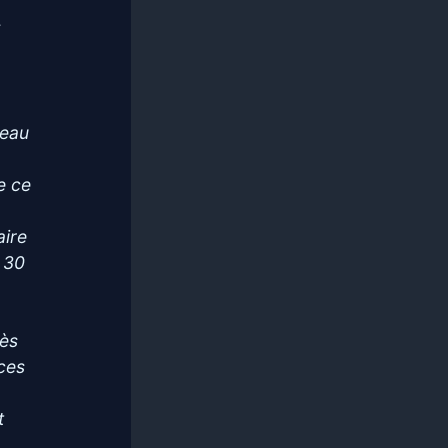
s
peau
e ce
aire
n 30
rès
 ces
t