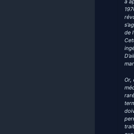
a a
197
révo
s’a
de 
Cet
ing
D’ai
man
Or,
méc
rar
ter
doi
per
tra