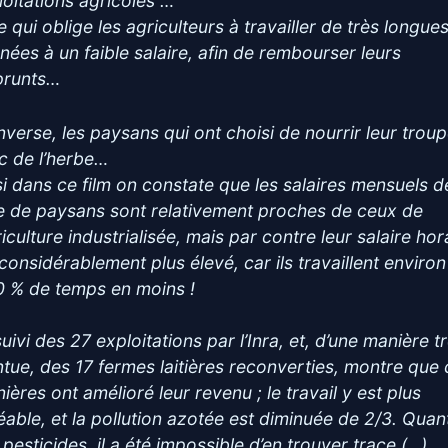
loitations agricoles …
 qui oblige les agriculteurs à travailler de très longue
rnées à un faible salaire, afin de rembourser leurs
runts…
’inverse, les paysans qui ont choisi de nourrir leur trou
c de l’herbe…
si dans ce film on constate que les salaires mensuels d
e de paysans sont relativement proches de ceux de
riculture industrialisée, mais par contre leur salaire hor
 considérablement plus élevé, car ils travaillent enviro
0 % de temps en moins !
uivi des 27 exploitations par l’Inra, et, d’une manière t
ntue, des 17 fermes laitières reconverties, montre que
ières ont amélioré leur revenu ; le travail y est plus
éable, et la pollution azotée est diminuée de 2/3. Quan
 pesticides, il a été impossible d’en trouver trace (…)