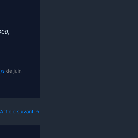
000,
)s
de juin
Article suivant
→