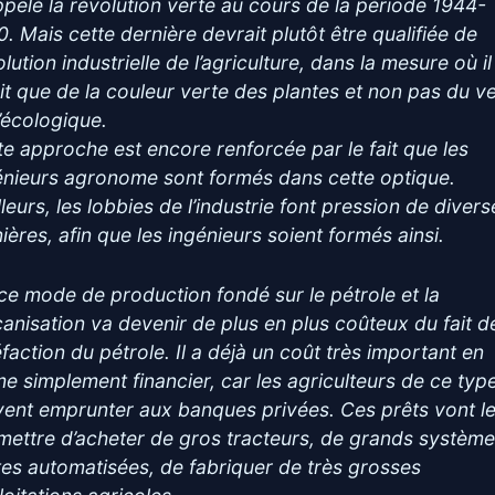
ppelé la révolution verte au cours de la période 1944-
0. Mais cette dernière devrait plutôt être qualifiée de
lution industrielle de l’agriculture, dans la mesure où il
git que de la couleur verte des plantes et non pas du v
l’écologique.
te approche est encore renforcée par le fait que les
énieurs agronome sont formés dans cette optique.
lleurs, les lobbies de l’industrie font pression de divers
ières, afin que les ingénieurs soient formés ainsi.
 ce mode de production fondé sur le pétrole et la
anisation va devenir de plus en plus coûteux du fait de
éfaction du pétrole. Il a déjà un coût très important en
me simplement financier, car les agriculteurs de ce typ
vent emprunter aux banques privées. Ces prêts vont l
mettre d’acheter de gros tracteurs, de grands systèm
ites automatisées, de fabriquer de très grosses