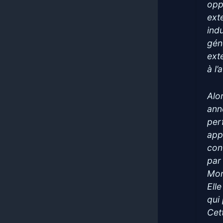
opp
exte
indu
gén
ext
à l
Alo
ann
per
app
con
par
Mon
Ell
qui
Cet