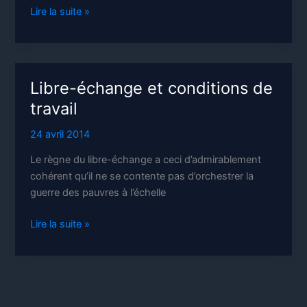
Enfant
Lire la suite »
à
vendre
Libre-échange et conditions de
travail
24 avril 2014
Le règne du libre-échange a ceci d’admirablement
cohérent qu’il ne se contente pas d’orchestrer la
guerre des pauvres à l’échelle
Libre-
Lire la suite »
échange
et
conditions
de
travail