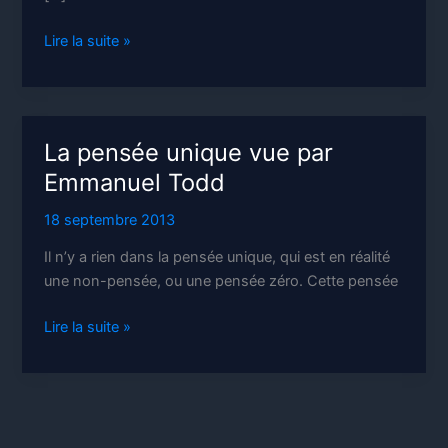
Sortir
Lire la suite »
de
l’euro
La pensée unique vue par
Emmanuel Todd
18 septembre 2013
Il n’y a rien dans la pensée unique, qui est en réalité
une non-pensée, ou une pensée zéro. Cette pensée
La
Lire la suite »
pensée
unique
vue
par
Emmanuel