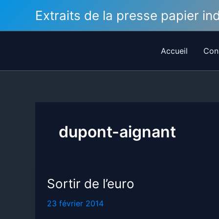
Aller
Extraits de la presse papier i
au
contenu
Accueil
Con
dupont-aignant
Sortir de l’euro
23 février 2014