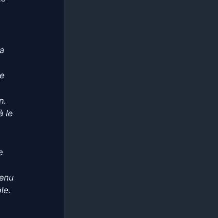
la
ne
n.
à le
e
venu
le.