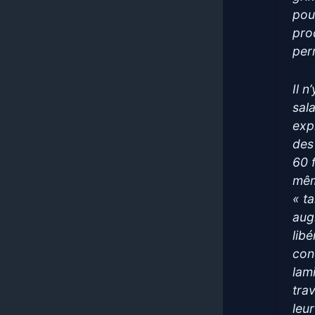
pour
pro
perm
Il 
sal
exp
des
60 
mêm
« ta
aug
lib
con
lam
tra
leu