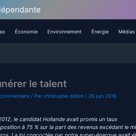
ndépendante
so
Économie
Environnement
Énergie
Médias
érer le talent
 commentaire
/ Par
christophe didion
/
28 juin 2016
2012, le candidat Hollande avait promis un taux
mposition à 75 % sur la part des revenus excédant le mi
uros. La loi concoctée par notre super-énarque avait é