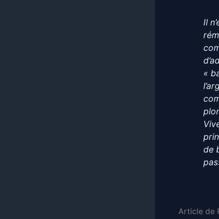
Il 
rém
com
d’a
« b
l’ar
com
plo
Viv
pri
de 
pas
Article de