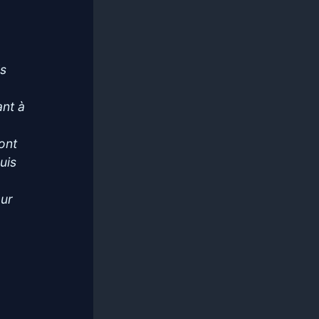
ls
ant à
ont
uis
our