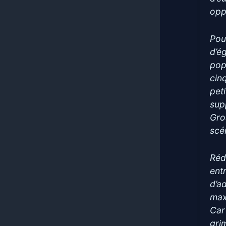
opp
Pou
d’ég
pop
cin
peti
sup
Gros
scé
Réd
ent
d’a
max
Car
gri