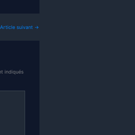
Article suivant
→
t indiqués