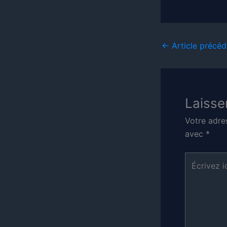
←
Article précéd
Laisse
Votre adre
avec
*
Écrivez
ici…