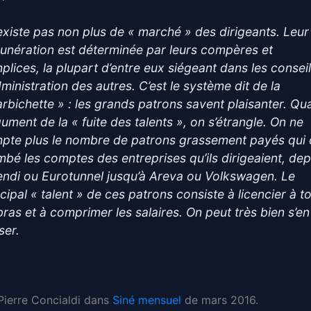
n’existe pas non plus de « marché » des dirigeants. Leur
unération est déterminée par leurs compères et
plices, la plupart d’entre eux siégeant dans les consei
dministration des autres. C’est le système dit de la
arbichette » : les grands patrons savent plaisanter. Qu
gument de la « fuite des talents », on s’étrangle. On ne
pte plus le nombre de patrons grassement payés qui 
mbé les comptes des entreprises qu’ils dirigeaient, dep
endi ou Eurotunnel jusqu’à Areva ou Volkswagen. Le
ncipal « talent » de ces patrons consiste à licencier à t
bras et à comprimer les salaires. On peut très bien s’en
ser.
 Pierre Concialdi dans
Siné mensuel
de mars 2016.