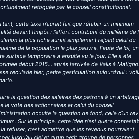
ortunément retoquée par le conseil constitutionnel.
rtant, cette taxe n’aurait fait que rétablir un minimum
alité devant l’impôt : l’effort contributif du millième de 
ulation la plus riche aurait simplement rejoint celui du
quième de la population la plus pauvre. Faute de loi, u
te surtaxe temporaire a ensuite vu le jour. Elle a été
primée début 2015… après l’arrivée de Valls à Matigno
se reculade hier, petite gesticulation aujourd’hui : voil
nario.
uire la question des salaires des patrons à un arbitrag
re le vote des actionnaires et celui du conseil
dministration occulte la question de fond, celle d’un re
imum. Sur le principe, cette idée n’est guère contestab
 la refuser, c’est admettre que les revenus pourraient
mper jusqu’au ciel et qu’un petit groupe de personnes