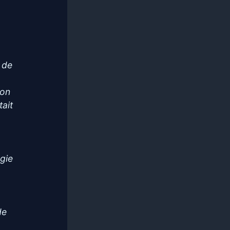
 de
ion
tait
ogie
de