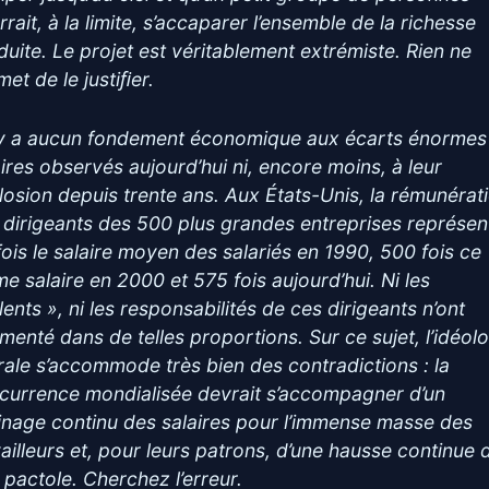
rait, à la limite, s’accaparer l’ensemble de la richesse
duite. Le projet est véritablement extrémiste. Rien ne
et de le justiﬁer.
n’y a aucun fondement économique aux écarts énormes
aires observés aujourd’hui ni, encore moins, à leur
losion depuis trente ans. Aux États-Unis, la rémunérat
 dirigeants des 500 plus grandes entreprises représen
fois le salaire moyen des salariés en 1990, 500 fois ce
e salaire en 2000 et 575 fois aujourd’hui. Ni les
lents », ni les responsabilités de ces dirigeants n’ont
menté dans de telles proportions. Sur ce sujet, l’idéol
érale s’accommode très bien des contradictions : la
currence mondialisée devrait s’accompagner d’un
inage continu des salaires pour l’immense masse des
vailleurs et, pour leurs patrons, d’une hausse continue 
r pactole. Cherchez l’erreur.