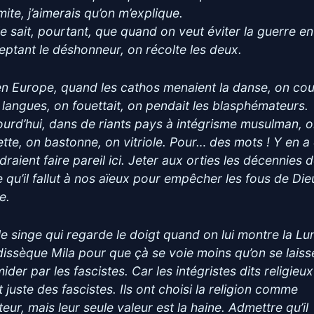
imite, j’aimerais qu’on m’explique.
le sait, pourtant, que quand on veut éviter la guerre en
eptant le déshonneur, on récolte les deux.
 en Europe, quand les cathos menaient la danse, on cou
 langues, on fouettait, on pendait les blasphémateurs.
ourd’hui, dans de riants pays à intégrisme musulman, 
ette, on bastonne, on vitriole. Pour… des mots ! Y en a
raient faire pareil ici. Jeter aux orties les décennies 
te qu’il fallut à nos aïeux pour empêcher les fous de Di
e.
 le singe qui regarde le doigt quand on lui montre la Lu
dissèque Mila pour que çà se voie moins qu’on se laiss
mider par les fascistes. Car les intégristes dits religieux
 juste des fascistes. Ils ont choisi la religion comme
eur, mais leur seule valeur est la haine. Admettre qu’il