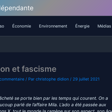
ndépendante
so
Économie
Environnement
Énergie
Médias
ion et fascisme
 commentaire
/ Par
christophe didion
/
29 juillet 2021
lâcheté se porte bien par les temps qui courent. On a
ucoup parlé de l’affaire Mila. L’ado a été passée aux
ons X, tout le monde la ramène sur son aspect, son âg