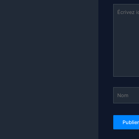
Écrivez
ici…
Nom