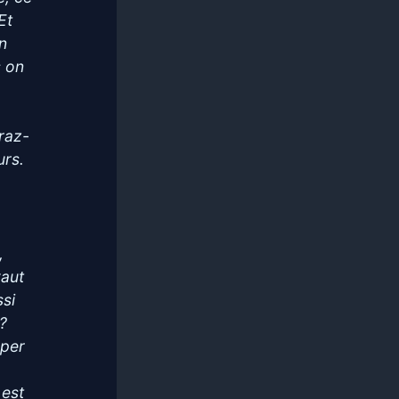
Et
On
s on
 raz-
urs.
,
vaut
ssi
 ?
uper
 est