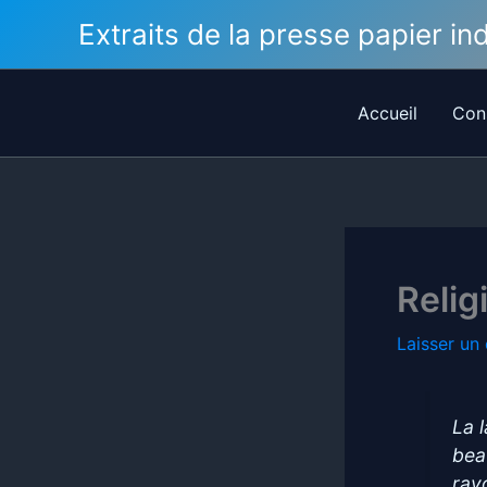
Aller
Extraits de la presse papier i
au
contenu
Accueil
Con
Relig
Laisser un
La 
bea
ray