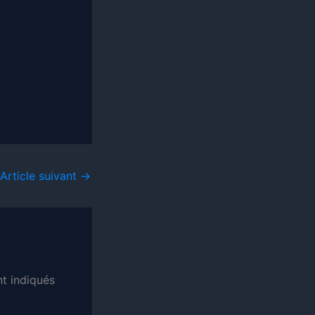
Article suivant
→
t indiqués