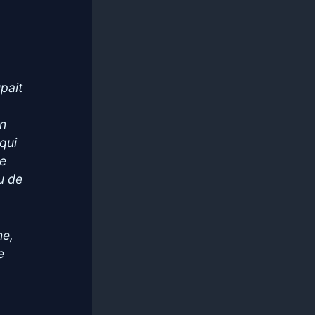
pait
on
 qui
de
eu de
ne,
e