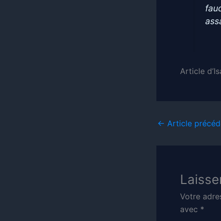
fau
ass
Article d’
←
Article précéd
Laisse
Votre adre
avec
*