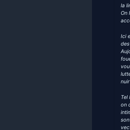
la l
On 
acc
Ici
des
Auj
fou
voud
lut
nuir
Tel
on 
inti
sont
vect