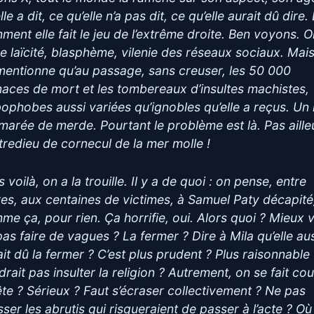
lle a dit, ce qu’elle n’a pas dit, ce qu’elle aurait dû dire. 
ment elle fait le jeu de l’extrême droite. Ben voyons. 
le laïcité, blasphème, vilenie des réseaux sociaux. Mai
mentionne qu’au passage, sans creuser, les 50 000
aces de mort et les tombereaux d’insultes machistes,
bophobes aussi variées qu’ignobles qu’elle a reçus. Un
marée de merde. Pourtant le problème est là. Pas aille
tredieu de cornecul de la mer molle !
 voilà, on a la trouille. Il y a de quoi : on pense, entre
res, aux centaines de victimes, à Samuel Paty décapité
me ça, pour rien. Ça horrifie, oui. Alors quoi ? Mieux 
pas faire de vagues ? La fermer ? Dire à Mila qu’elle au
ait dû la fermer ? C’est plus prudent ? Plus raisonnable
drait pas insulter la religion ? Autrement, on se fait co
tête ? Sérieux ? Faut s’écraser collectivement ? Ne pas
sser les abrutis qui risqueraient de passer à l’acte ? Où