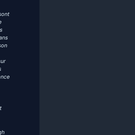
sont
e
s
dans
son
sur
s
ance
t
gh