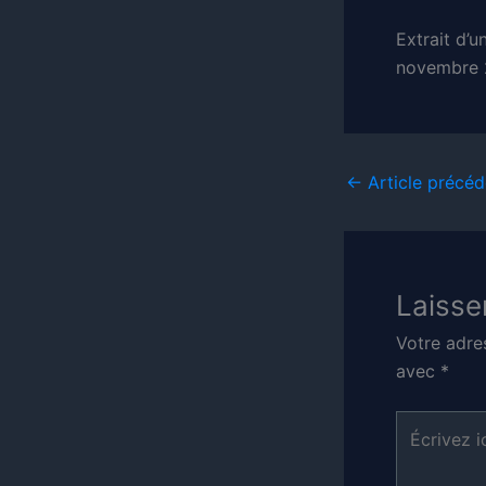
Extrait d’
novembre 
←
Article précéd
Laisse
Votre adre
avec
*
Écrivez
ici…