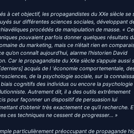
lés à cet objectif, les propagandistes du XXe siècle se 
uyés sur différentes sciences sociales, développant d
hiavéliques procédés de manipulation de masse. « Ce
hniques pouvaient parfois donner quelques résultats 
domaine du marketing, mais ce n’était rien en comparai
ce qu’on connaît aujourd’hui, alarme l’historien David
on. Car le propagandiste du XXe siècle s’appuie aussi 
 [derniers] acquis de l ‘économie comportementale, de
rosciences, de la psychologie sociale, sur la connaiss
 biais cognitifs des individus ou encore la psychologie
lutionniste. Autrement dit, il a des outils extrêmement
cis pour façonner un dispositif de persuasion lui
mettant d’obtenir très exactement ce qu’il recherche. E
tes ces techniques ne cessent de progresser… »
mple particulièrement préoccupant de propagande hi