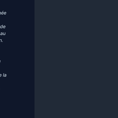
née
 de
 au
n.
u
e la
»