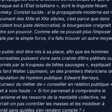
aque est à l’État totalitaire », écrit le linguiste Noam
msky. Constat lucide : si la propagande moderne est 
toumant des XIXe et XXe siècles, c’est parce que dans
ccident tout juste démocratisé, la bourgeoisie craignait
dre son pouvoir. Comme elle ne pouvait plus l’imposer
ple par la simple force, il a fallu trouver un autre moye
e public doit être mis à sa place, afin que les hommes
ponsables puissent vivre sans crainte d’être piétinés o
ornés par le troupeau de bêtes sauvages », expliquait
s fard Walter Lippmann, un des premiers théoriciens d
ipulation de l’opinion publique. Edward Bernays,
curseur du métier de « conseiller en relation publique 
ait à voix haute : « Si l’on parvenait à comprendre le
anisme et les ressorts de la mentalité collective, ne
rrait-on pas contrôler les masses et les mobiliser à
onté sans qu’elles s’en rendent compte ? »