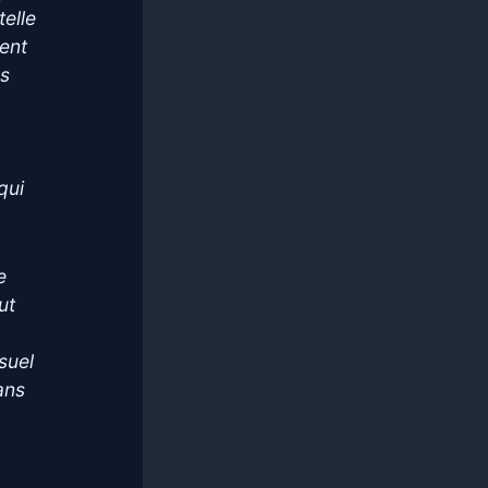
telle
ent
es
qui
e
ut
suel
ans