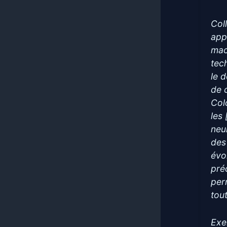
Col
app
mac
tec
le 
de 
Col
les
neu
des
évo
pré
per
tou
Exe