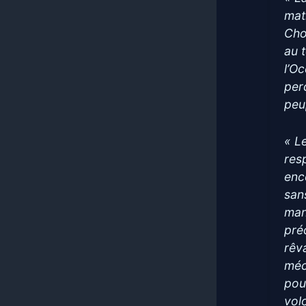
matr
Cho
au 
l’O
per
peu
« L
res
enc
san
man
pré
rêv
méc
pou
vol