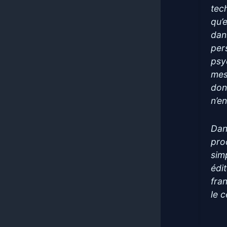
tech
qu’
dan
per
psy
mes
don
n’e
Dan
pro
sim
édi
fra
le 