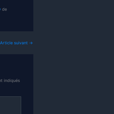
D
de
Article suivant
→
t indiqués