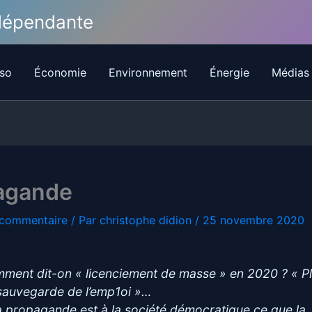
ndépendante
so
Économie
Environnement
Énergie
Médias
agande
 commentaire
/ Par
christophe didion
/
25 novembre 2020
ment dit-on « licenciement de masse » en 2020 ? « P
sauvegarde de l’emp1oi »…
a propagande est à la société démocratique ce que la