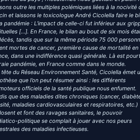
sons outre les multiples polémiques liées à la nocivité
in et laissons le toxicologue André Cicolella faire le bi
la pandémie :
L’impact de celle-ci fut inférieur aux grip
tuelles […]. En France, le bilan au bout de six mois éta
décès, tandis que sur la même période 75 000 person
ient mortes de cancer, première cause de mortalité en
nce, dans une indifférence quasi générale. Là est pour
vraie pandémie, en France comme dans le monde.
a tête du Réseau Environnement Santé, Cicolella émet 
othèse que l’on peut résumer ainsi : les différents
moteurs officiels de la santé publique nous enfument.
dis que des maladies dites chroniques (cancer, diabèt
sité, maladies cardiovasculaires et respiratoires, etc.)
losent et font des ravages sanitaires, le pouvoir
iatico-politique se complait à jouer avec nos peurs
estrales des maladies infectieuses.