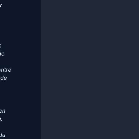
r
s
de
ontre
 de
 en
i.
 du