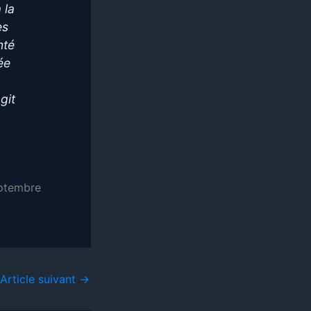
 la
es
nté
ée
git
ptembre
Article suivant
→