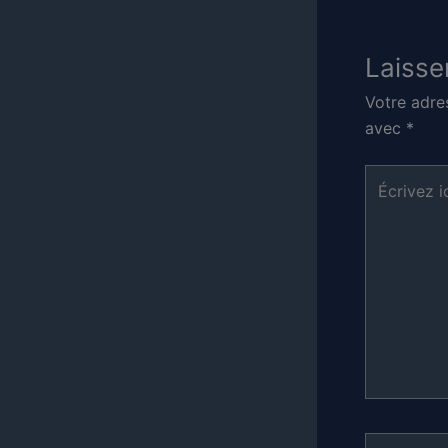
Laisse
Votre adre
avec
*
Écrivez
ici…
Nom