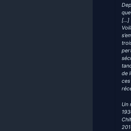
Dep
que
[…]
Voi
s’e
tro
per
séc
tan
de 
ces
réce
Un 
193
Chi
201