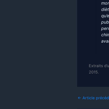
mome
diè
qu’
pub
per
chi
ava
Extraits d’
2015.
←
Article précéd