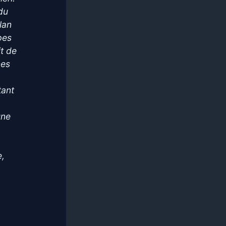
 du
lan
pes
it de
nes
tant
une
e,