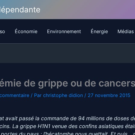
ndépendante
so
Économie
Environnement
Énergie
Médias
mie de grippe ou de cancers
 commentaire
/ Par
christophe didion
/
27 novembre 2015
tat avait passé la commande de 94 millions de doses d
cins. La grippe H1N1 venue des confins asiatiques étai
 portes du pays ; l’hécatombe nous guettait. Et puis… r