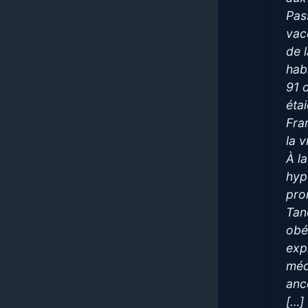
Pas
vacc
de 
habi
91 
éta
Fra
la 
À l
hyp
pro
Tan
obé
exp
méd
anc
[…]