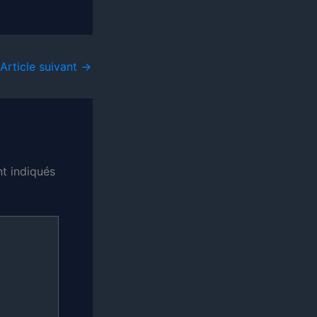
Article suivant
→
t indiqués