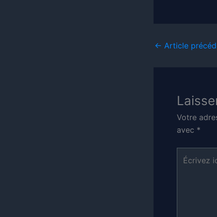
←
Article précéd
Laisse
Votre adre
avec
*
Écrivez
ici…