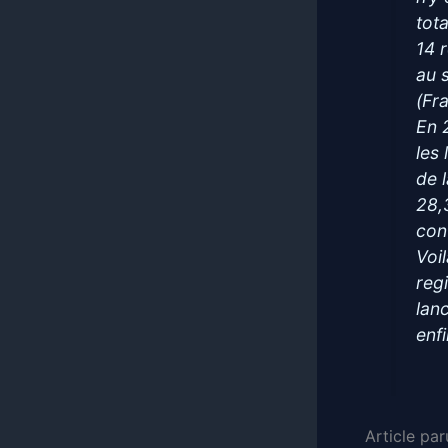
tot
14 
au 
(Fr
En 
les
de 
28,
con
Voi
regi
lan
enfi
Article pa