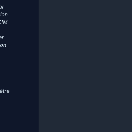
ar
tion
NCIM
er
ion
être