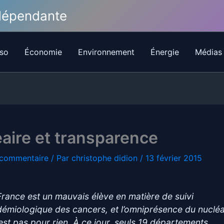
ndépendante
so
Économie
Environnement
Énergie
Médias
aire et transparence
 commentaire
/ Par
christophe didion
/
13 février 2015
France est un mauvais élève en matière de suivi
démiologique des cancers, et l’omniprésence du nucléa
 est pas pour rien. À ce jour, seuls 19 départements