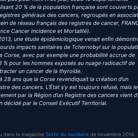
alisant 20 % de la population française sont couverts p
registres généraux des cancers, regroupés en associa
sein de réseau français des registres de cancer, FRA
ance Cancer Incidence et Mortalité).
2013, une étude épidémiologique venait enfin démontr
 lourds impacts sanitaires de Tchernobyl sur la populat
la Corse, avec par exemple une probabilité accrue de
3 % pour les hommes exposés au nuage radioactif de
tracter un cancer de la thyroïde.
là 28 ans que la Corse revendiquait la création d’un
stre des cancers. L’État s’y est toujours refusé, mais le
cement par la Région d’un Registre des cancers vient d’
n décidé par le Conseil Exécutif Territorial.
ru dans le magazine
Sortir du nucléaire
de novembre 2014.