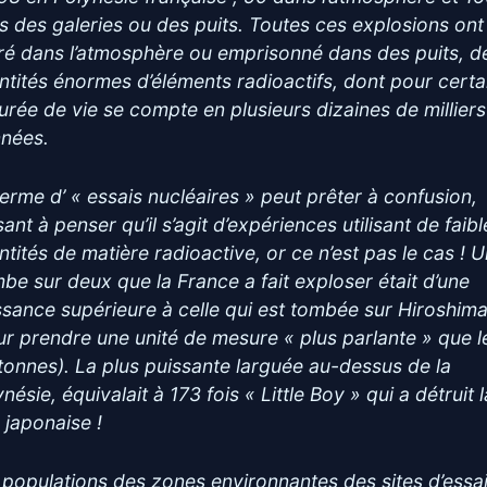
s des galeries ou des puits. Toutes ces explosions ont
éré dans l’atmosphère ou emprisonné dans des puits, d
ntités énormes d’éléments radioactifs, dont pour certa
durée de vie se compte en plusieurs dizaines de milliers
nnées.
terme d’ « essais nucléaires » peut prêter à confusion,
sant à penser qu’il s’agit d’expériences utilisant de faib
ntités de matière radioactive, or ce n’est pas le cas ! 
be sur deux que la France a fait exploser était d’une
ssance supérieure à celle qui est tombée sur Hiroshim
ur prendre une unité de mesure « plus parlante » que l
otonnes). La plus puissante larguée au-dessus de la
nésie, équivalait à 173 fois « Little Boy » qui a détruit l
e japonaise !
 populations des zones environnantes des sites d’essa