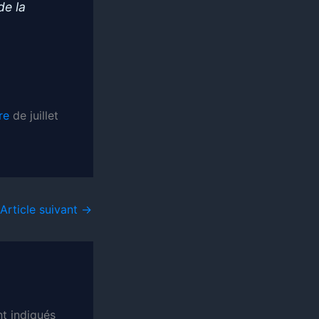
de la
re
de juillet
Article suivant
→
t indiqués