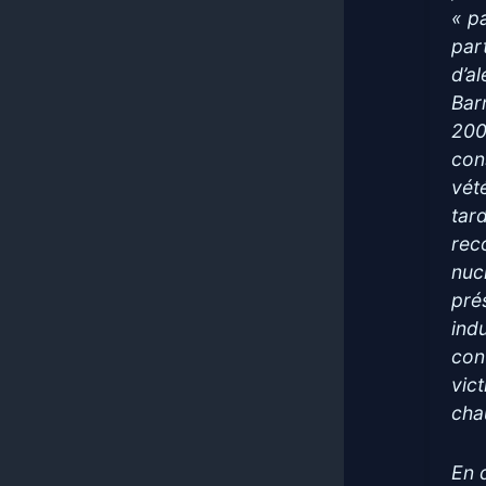
« pa
par
d’a
Bar
200
con
vét
tard
rec
nuc
pré
ind
con
vic
cha
En d