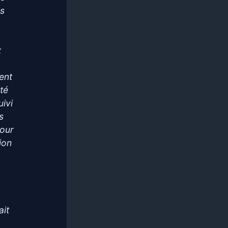
es
x
l
ent
été
uivi
s
pour
tion
ait