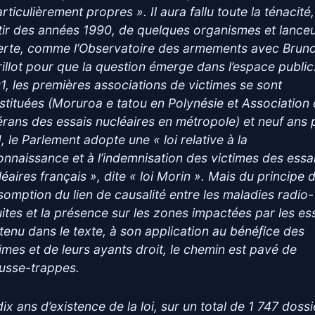
rticulièrement propres ». Il aura fallu toute la ténacité,
tir des années 1990, de quelques organismes et lance
lerte, comme l’Observatoire des armements avec Brun
rillot pour que la question émerge dans l’espace public
1, les premières associations de victimes se sont
stituées (Moruroa e tatou en Polynésie et Association
érans des essais nucléaires en métropole) et neuf ans 
, le Parlement adopte une « loi relative à la
onnaissance et à l’indemnisation des victimes des essa
léaires français », dite « loi Morin ». Mais du principe 
somption du lien de causalité entre les maladies radio-
uites et la présence sur les zones impactées par les es
tenu dans le texte, à son application au bénéﬁce des
times et de leurs ayants droit, le chemin est pavé de
usse-trappes.
ix ans d’existence de la loi, sur un total de 1 747 dossi