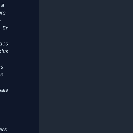
 à
urs
o
. En
 des
plus
is
de
sais
ers