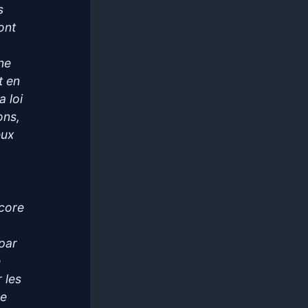
s
ont
ne
t en
a loi
ons,
eux
ncore
 par
e
 les
se