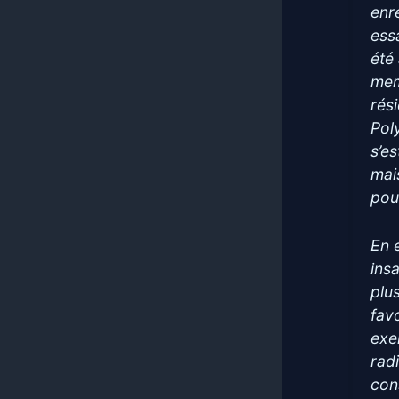
enr
ess
été
mem
rés
Poly
s’e
mai
pou
En e
ins
plu
fav
exe
rad
con