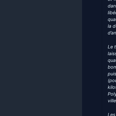
dan
lib
qua
la 
d’a
Le 
lais
qua
bom
pui
(po
kil
Poly
vill
Les