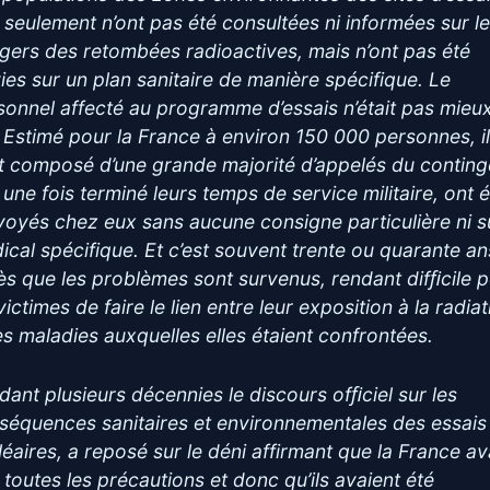
 seulement n’ont pas été consultées ni informées sur l
gers des retombées radioactives, mais n’ont pas été
vies sur un plan sanitaire de manière spécifique. Le
sonnel affecté au programme d’essais n’était pas mieu
i. Estimé pour la France à environ 150 000 personnes, i
it composé d’une grande majorité d’appelés du conting
 une fois terminé leurs temps de service militaire, ont 
voyés chez eux sans aucune consigne particulière ni s
ical spécifique. Et c’est souvent trente ou quarante an
ès que les problèmes sont survenus, rendant difﬁcile 
victimes de faire le lien entre leur exposition à la radia
les maladies auxquelles elles étaient confrontées.
dant plusieurs décennies le discours ofﬁciel sur les
séquences sanitaires et environnementales des essais
léaires, a reposé sur le déni affirmant que la France av
s toutes les précautions et donc qu’ils avaient été