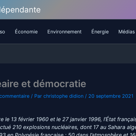
ndépendante
so
Économie
Environnement
Énergie
Médias
aire et démocratie
 commentaire
/ Par
christophe didion
/
20 septembre 2021
e le 13 février 1960 et le 27 janvier 1996, l’État françai
ectué 210 explosions nucléaires, dont 17 au Sahara alg
193 en Polynésie française ; 50 dans l’atmosphère et 1