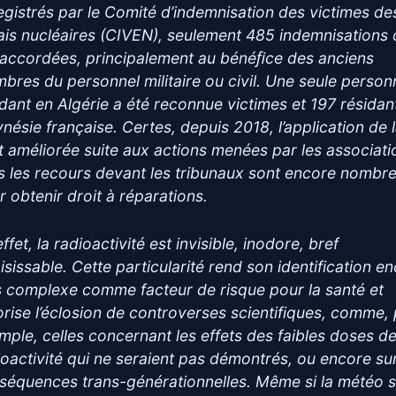
egistrés par le Comité d’indemnisation des victimes de
ais nucléaires (CIVEN), seulement 485 indemnisations 
 accordées, principalement au bénéﬁce des anciens
bres du personnel militaire ou civil. Une seule person
idant en Algérie a été reconnue victimes et 197 résidan
nésie française. Certes, depuis 2018, l’application de l
st améliorée suite aux actions menées par les associati
s les recours devant les tribunaux sont encore nombr
r obtenir droit à réparations.
ffet, la radioactivité est invisible, inodore, bref
aisissable. Cette particularité rend son identification e
s complexe comme facteur de risque pour la santé et
orise l’éclosion de controverses scientifiques, comme,
mple, celles concernant les effets des faibles doses d
ioactivité qui ne seraient pas démontrés, ou encore sur
séquences trans-générationnelles. Même si la météo 