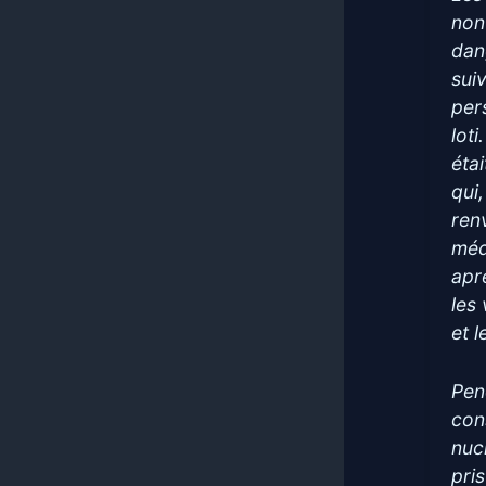
non
dan
sui
per
lot
éta
qui,
ren
méd
apr
les 
et 
Pen
con
nuc
pri