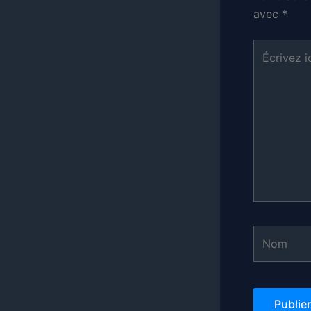
avec
*
Écrivez
ici…
Nom