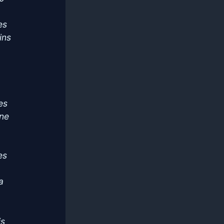
es
ins
les
Une
a
es
a
is