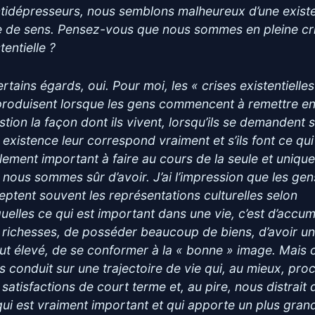
ntidépresseurs, nous semblons malheureux d’une exist
e de sens. Pensez-vous que nous sommes en pleine cr
tentielle ?
rtains égards, oui. Pour moi, les « crises existentielles
produisent lorsque les gens commencent à remettre e
stion la façon dont ils vivent, lorsqu’ils se demandent s
r existence leur correspond vraiment et s’ils font ce qui
llement important à faire au cours de la seule et unique
 nous sommes sûr d’avoir. J’ai l’impression que les gen
eptent souvent les représentations culturelles selon
quelles ce qui est important dans une vie, c’est d’accum
 richesses, de posséder beaucoup de biens, d’avoir u
tut élevé, de se conformer à la « bonne » image. Mais 
s conduit sur une trajectoire de vie qui, au mieux, pro
 satisfactions de court terme et, au pire, nous distrait 
qui est vraiment important et qui apporte un plus gran