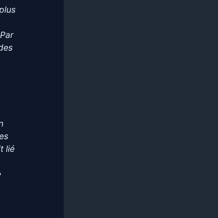
plus
 Par
 des
n
Des
 lié
e