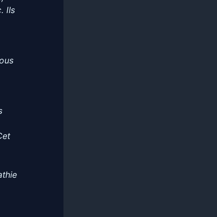
 Ils
nous
s
Cet
athie