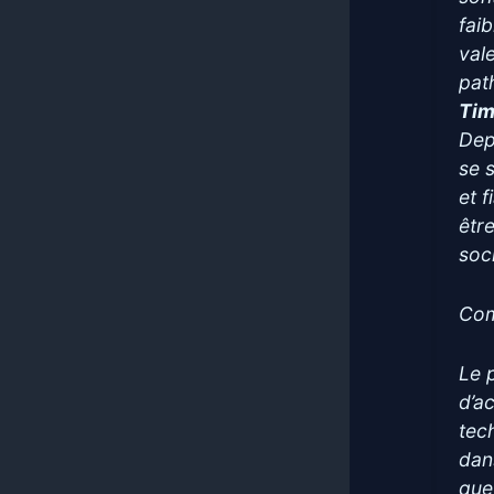
fai
val
pat
Tim
Depu
se 
et f
êtr
soc
Com
Le 
d’a
tec
dan
que