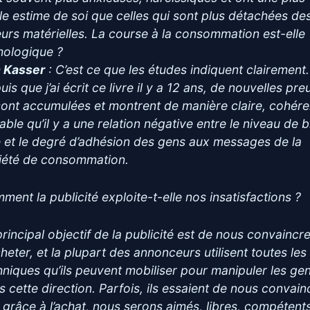
ble estime de soi que celles qui sont plus détachées de
eurs matérielles. La course à la consommation est-elle
hologique ?
 Kasser
: C’est ce que les études indiquent clairement.
is que j’ai écrit ce livre il y a 12 ans, de nouvelles pr
sont accumulées et montrent de manière claire, cohére
iable qu’il y a une relation négative entre le niveau de 
e et le degré d’adhésion des gens aux messages de la
iété de consommation.
ment la publicité exploite-t-elle nos insatisfactions ?
principal objectif de la publicité est de nous convaincr
cheter, et la plupart des annonceurs utilisent toutes les
hniques qu’ils peuvent mobiliser pour manipuler les ge
s cette direction. Parfois, ils essaient de nous convain
 grâce à l’achat, nous serons aimés, libres, compétent