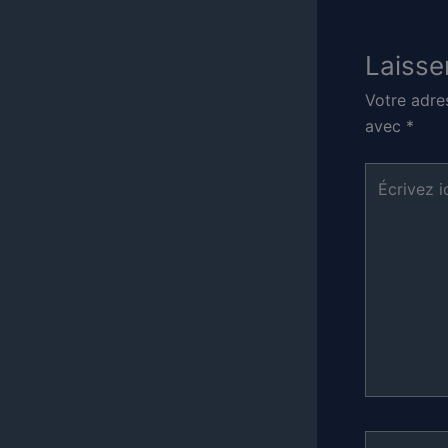
Laisse
Votre adre
avec
*
Écrivez
ici…
Nom