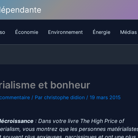
ndépendante
so
Économie
Environnement
Énergie
Médias
ialisme et bonheur
 commentaire
/ Par
christophe didion
/
19 mars 2015
décroissance
: Dans votre livre
The High Price of
erialism
, vous montrez que les personnes matérialiste
t souvent plus anxieuses, narcissiques et ont une plus