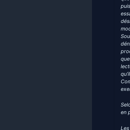
pui
ess
dés
mod
Sou
dén
pro
que
lec
qu’
Com
exer
Sel
en 
Les