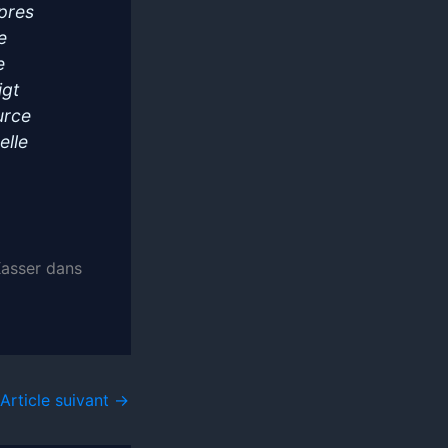
opres
e
e
igt
urce
elle
asser dans
Article suivant
→