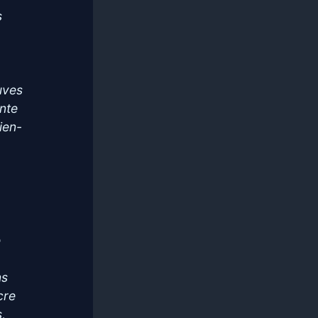
s
euves
nte
bien-
e
ns
cre
s,