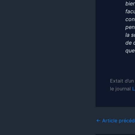
bie
fac
con
pens
la 
de 
que
Extait d’un
le journal
L
←
Article précéd