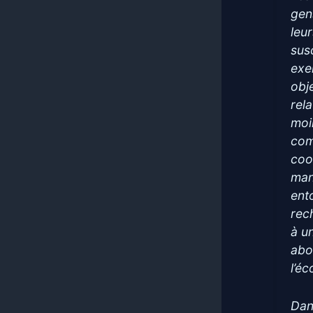
gen
leu
sus
exe
obje
rela
moi
com
coo
man
ent
rec
à u
abo
l’é
Dan