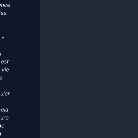
ence
ise
 »
n
i
 est
 vie
s
uler
n
cela
cure
de
d