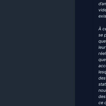
d’a
vid
exis
À ce
se 
que
leu
rée
que
acc
les
des
sta
nou
des
ce 