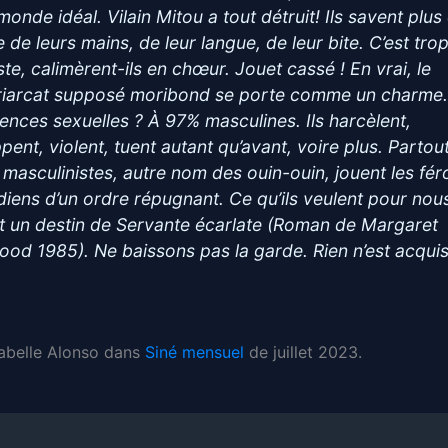
monde idéal. Vilain Mitou a tout détruit! Ils savent plus
e de leurs mains, de leur langue, de leur bite. C’est tro
ste, calimèrent-ils en chœur. Jouet cassé ! En vrai, le
riarcat supposé moribond se porte comme un charme
lences sexuelles ? À 97% masculines. Ils harcèlent,
pent, violent, tuent autant qu’avant, voire plus. Partou
 masculinistes, autre nom des ouin-ouin, jouent les fé
diens d’un ordre répugnant. Ce qu’ils veulent pour nou
st un destin de Servante écarlate (Roman de Margaret
ood 1985). Ne baissons pas la garde. Rien n’est acquis
Isabelle Alonso dans
Siné mensuel
de juillet 2023.