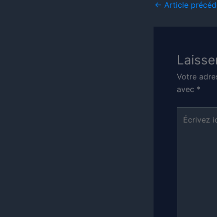
←
Article précéd
Laisse
Votre adre
avec
*
Écrivez
ici…