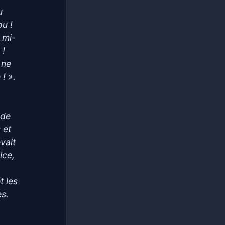
u
u !
 mi-
 !
 ne
 ! ».
à
nde
 et
vait
ice,
t les
es.