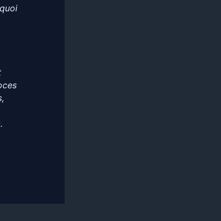
 quoi
p
.
t
roces
s,
.