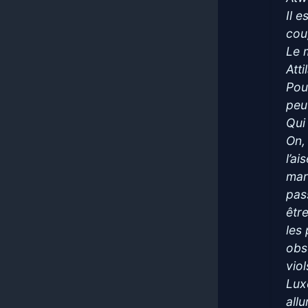
Il e
cou
Le 
Att
Pou
peut
Qui
On,
l’a
mar
pas
être
les 
obsc
viol
Lux
all