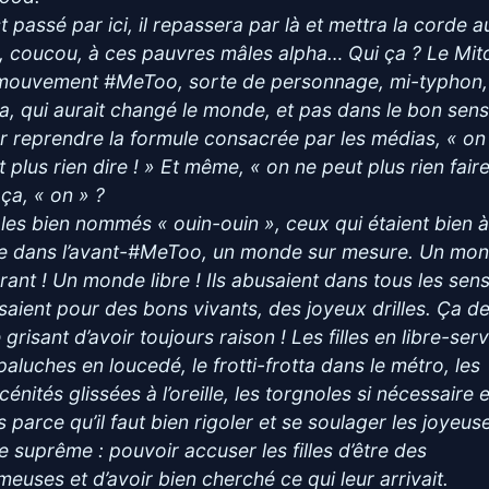
st passé par ici, il repassera par là et mettra la corde a
, coucou, à ces pauvres mâles alpha… Qui ça ? Le Mito
mouvement #MeToo, sorte de personnage, mi-typhon,
ila, qui aurait changé le monde, et pas dans le bon sens
r reprendre la formule consacrée par les médias, « on
 plus rien dire ! » Et même, « on ne peut plus rien faire
 ça, « on » ?
 les bien nommés « ouin-ouin », ceux qui étaient bien 
ise dans l’avant-#MeToo, un monde sur mesure. Un mo
rant ! Un monde libre ! Ils abusaient dans tous les sens
saient pour des bons vivants, des joyeux drilles. Ça de
 grisant d’avoir toujours raison ! Les filles en libre-serv
paluches en loucedé, le frotti-frotta dans le métro, les
énités glissées à l’oreille, les torgnoles si nécessaire e
s parce qu’il faut bien rigoler et se soulager les joyeus
e suprême : pouvoir accuser les filles d’être des
umeuses et d’avoir bien cherché ce qui leur arrivait.