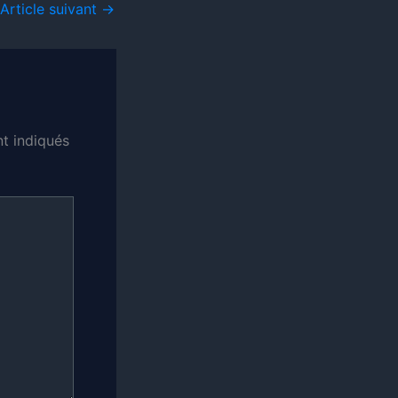
Article suivant
→
t indiqués