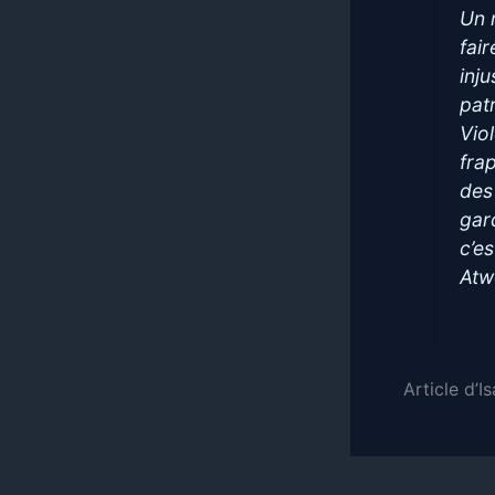
Un 
fair
inju
pat
Vio
frap
des
gar
c’e
Atw
Article d’