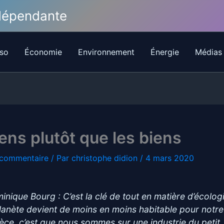
ndépendante
so
Économie
Environnement
Énergie
Médias
iens plutôt que les biens
 commentaire
/ Par
christophe didion
/
4 mars 2020
inique Bourg : C’est la clé de tout en matière d’écologi
planète devient de moins en moins habitable pour notre
èce, c’est que nous sommes sur une industrie du petit