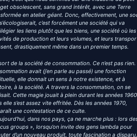
get obsolescent, sans grand intérêt, avec une Terre
nsformée en atelier géant. Donc, effectivement, une so
 s’écologiserait, c’est forcément une société qui va
ilégier les liens plutôt que les biens, une société où les
ivités de production et leurs volumes, et leurs transpor
ssent, drastiquement même dans un premier temps.
sort de la société de consommation. Ce n’est pas rien.
sommation avait (j’en parle au passé) une fonction
ituelle, elle donnait un sens à notre existence, et à
istoire, à la société. A travers la consommation, on se
lisait. Cette magie jouait à plein durant les années 1960
 elle s’est assez vite effritée. Dès les années 1970,
araît une contestation de ce culte.
aujourd’hui, dans nos pays, ça ne marche plus : lors de
ocus groups », lorsqu’on invite des gens lambda pour
cuter d’un nouveau produit, toute fascination a disparu.