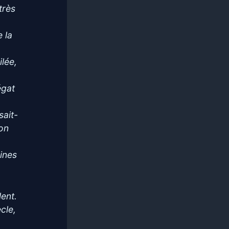
très
e la
ilée,
égat
sait-
lon
ines
lent.
cle,