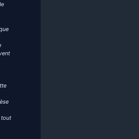
le
 que
e
vent
tte
nèse
 tout