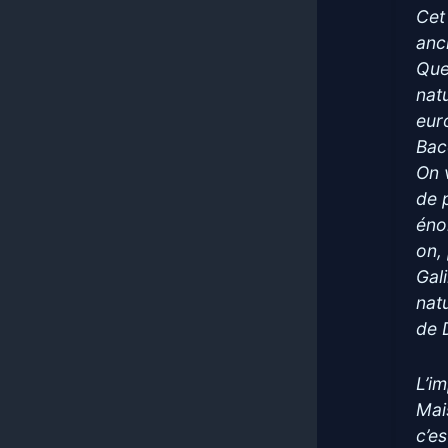
Cet
anc
Que
nat
eur
Bac
On 
de 
éno
on,
Gal
nat
de 
L’im
Mai
c’es