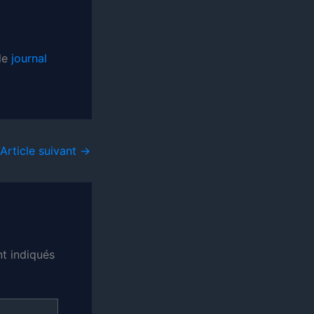
 le
journal
Article suivant
→
t indiqués