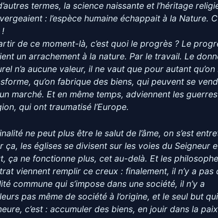
’autres termes, la science naissante et l’héritage relig
vergeaient : l’espèce humaine échappait à la Nature. C
 !
artir de ce moment-là, c’est quoi le progrès ? Le progr
ient un arrachement à la nature. Par le travail. Le don
urel n’a aucune valeur, il ne vaut que pour autant qu’on 
nsforme, qu’on fabrique des biens, qui peuvent se ven
 un marché. Et en même temps, adviennent les guerres
gion, qui ont traumatisé l’Europe.
inalité ne peut plus être le salut de l’âme, on s’est entr
r ça, les églises se divisent sur les voies du Seigneur e
ut, ça ne fonctionne plus, cet au-delà. Et les philosoph
rat viennent remplir ce creux : finalement, il n’y a pas
alité commune qui s’impose dans une société, il n’y a
lleurs pas même de société à l’origine, et le seul but qu
eure, c’est : accumuler des biens, en jouir dans la paix