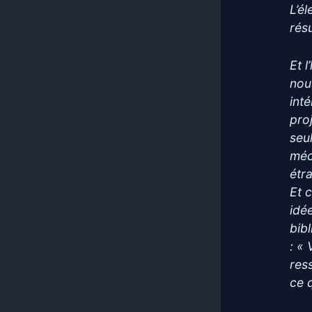
L’él
résu
Et l
nou
inté
pro
seu
méc
étr
Et 
idé
bib
: « 
res
ce q