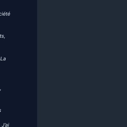
ciété
ts,
 La
,
s
 J’ai