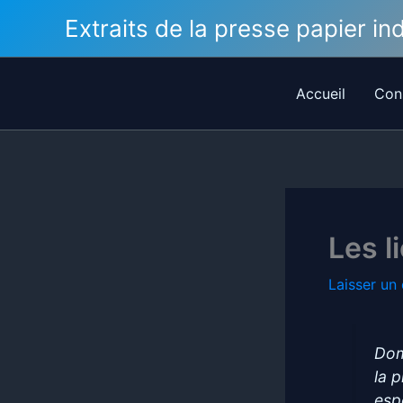
Aller
Extraits de la presse papier i
au
contenu
Accueil
Con
Les l
Laisser un
Dom
la 
esp