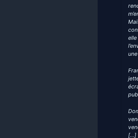
ren
m’e
Mais
con
elle
l’e
une 
Fra
jet
écr
pub
Dom
ven
ven
[…]