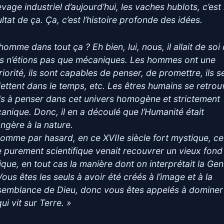
evage industriel d’aujourd’hui, les vaches hublots, c’est 
ltat de ça. Ça, c’est l’histoire profonde des idées.
’homme dans tout ça ? Eh bien, lui, nous, il allait de soi
s n’étions pas que mécaniques. Les hommes ont une
riorité, ils sont capables de penser, de promettre, ils s
jettent dans le temps, etc. Les êtres humains se retrou
ls à penser dans cet univers homogène et strictement
anique. Donc, il en a découlé que l’Humanité était
angère à la nature.
comme par hasard, en ce XVIIe siècle fort mystique, ce
e purement scientifique venait recouvrer un vieux fond
lique, en tout cas la manière dont on interprétait la Ge
Vous êtes les seuls à avoir été créés à l’image et à la
semblance de Dieu, donc vous êtes appelés à dominer
ui vit sur Terre. »