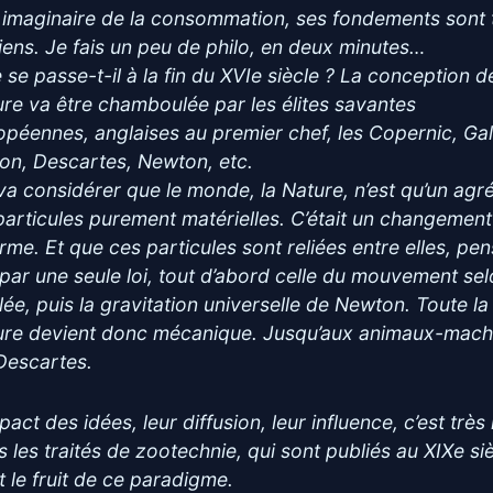
 imaginaire de la consommation, ses fondements sont 
iens. Je fais un peu de philo, en deux minutes…
 se passe-t-il à la fin du XVIe siècle ? La conception d
ure va être chamboulée par les élites savantes
opéennes, anglaises au premier chef, les Copernic, Gal
on, Descartes, Newton, etc.
va considérer que le monde, la Nature, n’est qu’un agr
particules purement matérielles. C’était un changement
rme. Et que ces particules sont reliées entre elles, pen
 par une seule loi, tout d’abord celle du mouvement se
ilée, puis la gravitation universelle de Newton. Toute la
ure devient donc mécanique. Jusqu’aux animaux-mach
Descartes.
pact des idées, leur diffusion, leur influence, c’est très 
s les traités de zootechnie, qui sont publiés au XIXe siè
t le fruit de ce paradigme.