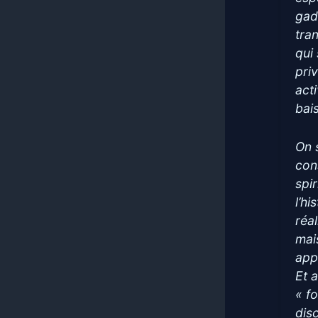
gad
tra
qui
priv
act
bai
On 
con
spir
l’h
réa
mais
app
Et 
« f
dis