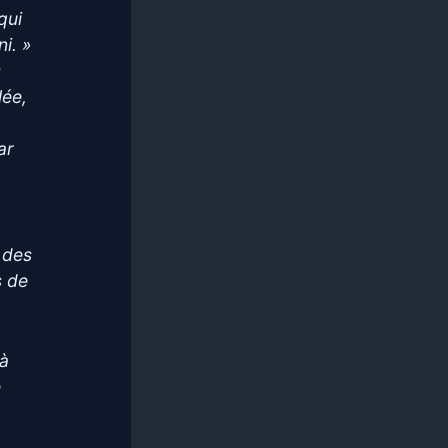
qui
ni. »
s
lée,
ar
 des
s de
 à
e