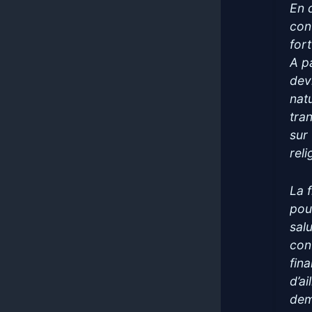
En d
con
fort
A p
dev
nat
tra
sur
reli
La f
pou
sal
cont
fin
d’ai
dem