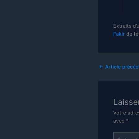
Extraits d
Fakir
de fé
←
Article précéd
Laisse
Votre adre
avec
*
Écrivez