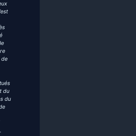
ieux
’est
ès
né
le
dre
 de
etués
t du
es du
 de
i
.