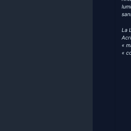
lum
san
La 
Acr
« m
« c