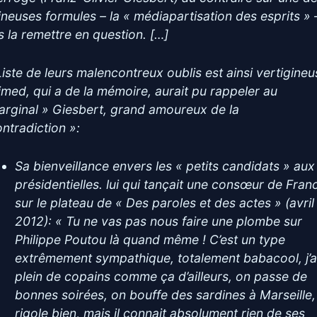
ineuses formules – la « médiapartisation des esprits » 
s la remettre en question. […]
Liste de leurs malencontreux oublis est ainsi vertigineu
imed, qui a de la mémoire, aurait pu rappeler au
arginal » Giesbert, grand amoureux de la
ontradiction »:
Sa bienveillance envers les « petits candidats » aux
présidentielles. lui qui tançait une consœur de Fran
sur le plateau de « Des paroles et des actes » (avril
2012): « Tu ne vas pas nous faire une plombe sur
Philippe Poutou là quand même ! C’est un type
extrêmement sympathique, totalement babacool, j’a
plein de copains comme ça d’ailleurs, on passe de
bonnes soirées, on bouffe des sardines à Marseille,
rigole bien, mais il connait absolument rien de ses