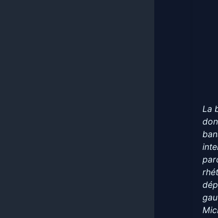
La 
donc
ban
inte
par
rhé
dépl
gau
Mic