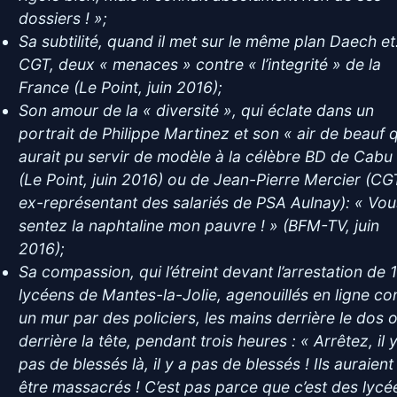
dossiers ! »;
Sa subtilité, quand il met sur le même plan Daech et
CGT, deux « menaces » contre « l’integrité » de la
France (Le Point, juin 2016);
Son amour de la « diversité », qui éclate dans un
portrait de Philippe Martinez et son « air de beauf 
aurait pu servir de modèle à la célèbre BD de Cabu
(Le Point, juin 2016) ou de Jean-Pierre Mercier (CG
ex-représentant des salariés de PSA Aulnay): « Vou
sentez la naphtaline mon pauvre ! » (BFM-TV, juin
2016);
Sa compassion, qui l’étreint devant l’arrestation de 
lycéens de Mantes-la-Jolie, agenouillés en ligne co
un mur par des policiers, les mains derrière le dos 
derrière la tête, pendant trois heures : « Arrêtez, il 
pas de blessés là, il y a pas de blessés ! Ils auraient
être massacrés ! C’est pas parce que c’est des lycé