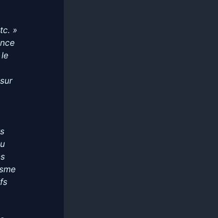
tc. »
ance
 le
 sur
ts
ou
ns
hisme
fs