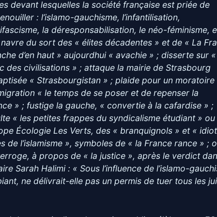
les devant lesquelles la société française est priée de
enouiller : l’islamo-gauchisme, l’infantilisation,
ntifascisme, la déresponsabilisation, le néo-féminisme, e
e navre du sort des « élites décadentes » et de « La Fr
nche d’en haut » aujourdhui « avachie » ; disserte sur «
c des civilisations » ; attaque la mairie de Strasbourg
aptisée « Strasbourgistan » ; plaide pour un moratoire
mmigration « le temps de se poser et de repenser la
ce » ; fustige la gauche, « convertie à la cafardise » ;
ulte « les petites frappes du syndicalisme étudiant » ou
ope Écologie Les Verts, des « branquignols » et « idio
les de l’islamisme », symboles de « la France rance » ; 
nterroge, à propos de « la justice », après le verdict da
faire Sarah Halimi : « Sous l’influence de l’islamo-gauc
ant, ne délivrait-elle pas un permis de tuer tous les jui