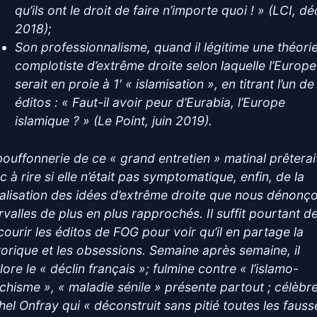
qu’ils ont le droit de faire n’importe quoi ! » (LCI, dé
2018);
Son professionnalisme, quand il légitime une théori
complotiste d’extrême droite selon laquelle l’Europe
serait en proie à 1′ « islamisation », en titrant l’un de
éditos : « Faut-il avoir peur d’Eurabia, l’Europe
islamique ? » (Le Point, juin 2019).
bouffonnerie de ce « grand entretien » matinal prêterai
 à rire si elle n’était pas symptomatique, enfin, de la
alisation des idées d’extrême droite que nous dénonç
rvalles de plus en plus rapprochés. Il suffit pourtant d
courir les éditos de FOG pour voir qu’il en partage la
torique et les obsessions. Semaine après semaine, il
ore le « déclin français »; fulmine contre « l’islamo-
chisme », « maladie sénile » présente partout ; célèbr
hel Onfray qui « déconstruit sans pitié toutes les fauss