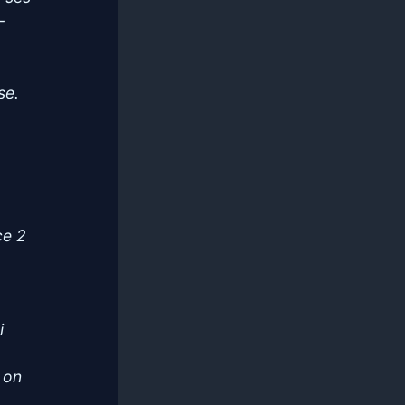
–
se.
ce 2
i
 on