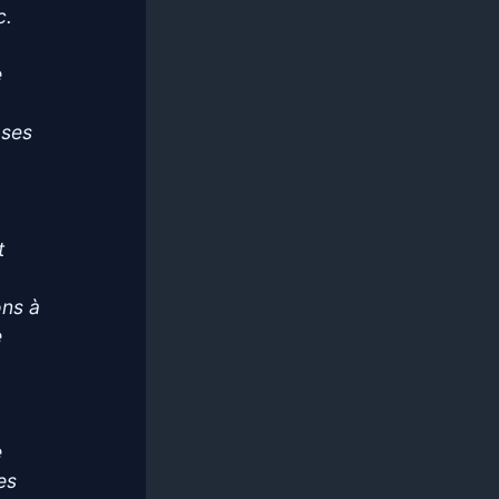
c.
e
 ses
t
ons à
e
e
es