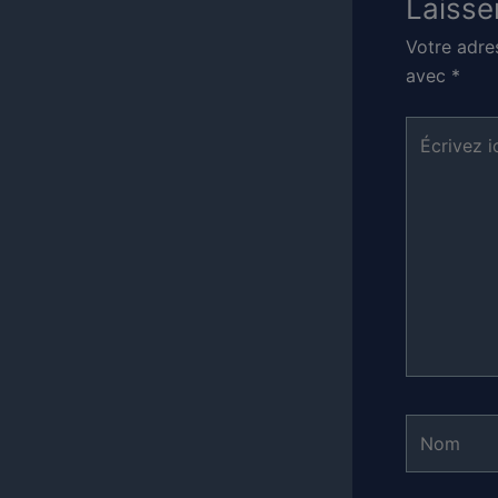
Laisse
Votre adre
avec
*
Écrivez
ici…
Nom