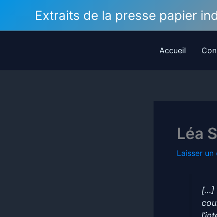
Aller
Extraits de la presse papier i
au
contenu
Accueil
Con
Léa 
Laisser un
[…]
cou
l’i