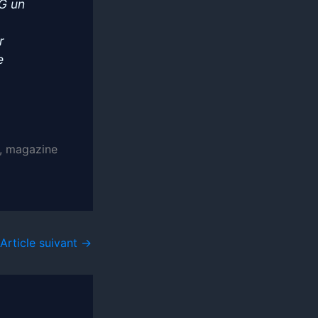
OG un
r
e
), magazine
Article suivant
→