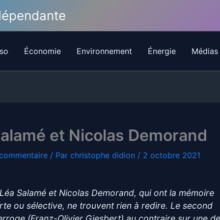
ndépendante
so
Économie
Environnement
Énergie
Médias
Salamé et Nicolas Demorand
 commentaire
/ Par
christophe didion
/
2 octobre 2021
 Léa Salamé et Nicolas Demorand, qui ont la mémoire
rte ou sélective, ne trouvent rien à redire. Le second
nterroge (Franz-Olivier Giesbert) au contraire sur une d