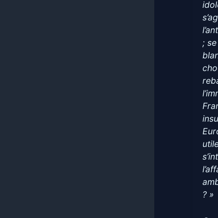
ido
s’ag
l’a
; s
bla
cho
reb
l’i
Fran
ins
Eur
uti
s’i
l’af
ambi
? »