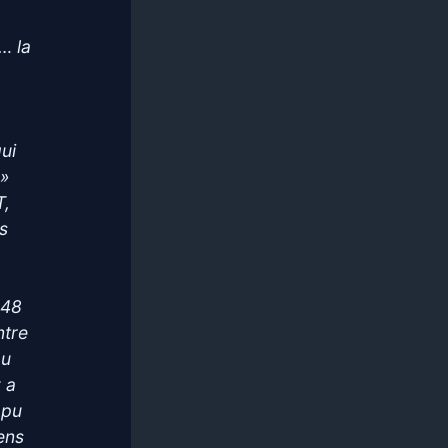
… la
qui
 »
T,
s
148
ntre
ou
y a
 pu
ens