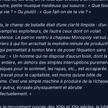
autre, petite musique insidieuse qui susurre : « Que fai
a vie ? » Ou plutôt : « Que fait-on de ta vie ? »
s, le champ de bataille était d’une clarté limpide : d’un
 vampires exploiteurs, de l’autre ceux dont on volait
xistence. Le patron ventru à chapeau Monopoly versus 
riers à qui l’on arrachait la moindre minute de producti
qui permettait à tonton Marx de poser l’équation sans
our : « Un homme qui ne dispose d’aucun loisir, dont la
t entière, en dehors des simples interruptions puremen
siques pour le sommeil, les repas, etc., est accaparée
 travail pour le capitaliste, est moins qu’une bête de
me. C’est une simple machine à produire de la richess
r autrui, écrasée physiquement et abrutie
llectuellement. »
r le mouvement ouvrier des XIXe et XXe siècles, la lutt