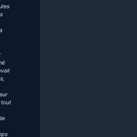
utes
es
la
t
né
vail
s,
 sur
 tout
de
emps