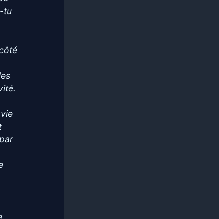
s-tu
 côté
les
vité.
 vie
t
 par
e
e