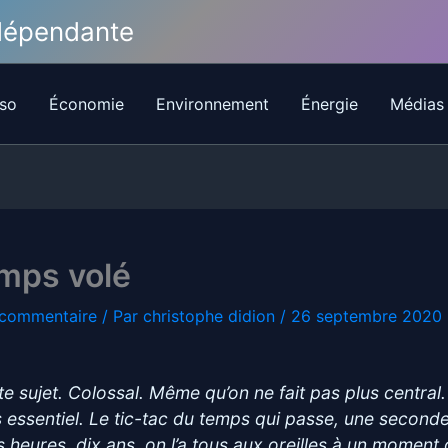
ndépendante
so
Économie
Environnement
Énergie
Médias
mps volé
 commentaire
/ Par
christophe didion
/
26 septembre 2020
te sujet. Colossal. Même qu’on ne fait pas plus central.
s essentiel. Le tic-tac du temps qui passe, une seconde
is heures, dix ans, on l’a tous aux oreilles à un moment