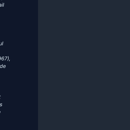
il
ul
967),
 de
t
es
e