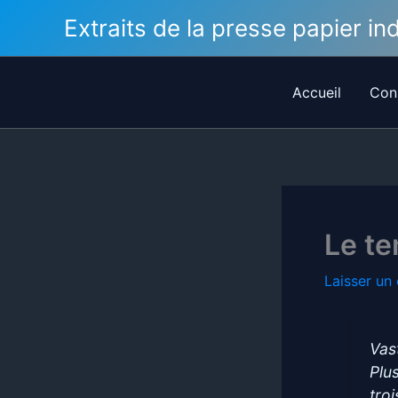
Aller
Extraits de la presse papier i
au
contenu
Accueil
Con
Le te
Laisser un
Vas
Plu
tro