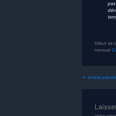
pas
dén
tem
Début de l
mensuel
C
←
Article précéd
Laisse
Votre adre