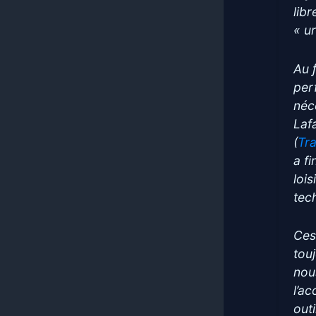
libr
« u
Au 
per
néc
Laf
(
Tra
a f
loi
tec
Ces
tou
nou
l’a
outi