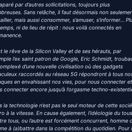
aparé par d’autres sollicitations, toujours plus
breuses. Sans relâche, il faut désormais non seuleme
vailler, mais aussi consommer, s’amuser, s’informer… Pl
temps, ni de lieu de répit : nous voilà connectés en
manence.
t le rêve de la Silicon Valley et de ses hérauts, par
mple l’ex saint patron de Google, Eric Schmidt, troub
omplexé d’une nouvelle civilisation où des gadgets
aculeux raccordés au réseau 5G répondront à tous no
ques en envahissant nos vies, pour nous connecter e
s connecter encore jusqu’à l’orgasme techno-existentie
s la technologie n’est pas le seul moteur de cette soci
ro à la vitesse. En cause également, l’idéologie du tou
tre tous, ou l’autre est forcément concurrent, homme 
me à (a)battre dans la compétition du quotidien. Pour