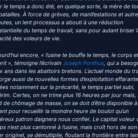
r le temps a donc été, en quelque sorte, la mère de to
 batailles. À force de grèves, de manifestations et autr
utes, un lent processus a abouti à une réduction
stantielle du temps de travail, sans pour autant briser 
acité des voleurs de vie.
urd’hui encore, « l’usine te bouffe le temps, le corps e
prit », témoigne l’écrivain
Joseph Ponthus
, qui a besog
x ans dans les abattoirs bretons. L’actuel monde du tra
orge aussi de nouvelles formes d’exploitation effarante
ées notamment sur la précarité, le temps partiel subi,
térim. Certes, on ne trime plus 16 heures par jour mais,
d de chômage de masse, on se doit d’être disponible à
tant pour recueillir la moindre heure de boulot qu’un
éreux patron daignera nous confier. Le capital voleur 
ps n’est plus cantonné à l’usine, mais croît hors de son
r originel, se démultiplie, floutant la frontière entre t