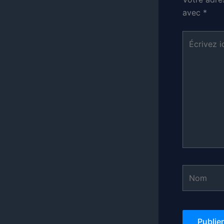
avec
*
Écrivez
ici…
Nom