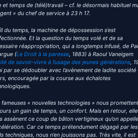
e et temps de (télé)travail – cf. le désormais habituel ma
rgent » du chef de service à 23 h 17.
ﬁl du temps, la machine de dépossession s’est
fectionnée. Et la question du temps volé et de sa
essaire réappropriation, qui a longtemps infusé, de Pa
argue (
Le Droit à la paresse
, 1883) à Raoul Vaneigem
ité de savoir-vivre à l’usage des jeunes générations
, 1
ini par se dédoubler avec l’avènement de ladite société
sirs, encouragée par la course aux échalotes
hnologiques.
 fameuses « nouvelles technologies » nous prometten
jours un gain de temps, un confort. Mais en retour, ell
s assènent ce coup de bâton vertigineux qu’on appell
ccélération. Car ce temps prétendument dégagé par les
ls techniques, nous n’en jouissons pas. Très vite, il est