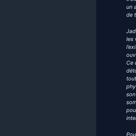
un 
de t
Jadi
les
l’e
ouv
Ce 
dét
tou
phy
son
som
pou
inte
Pou