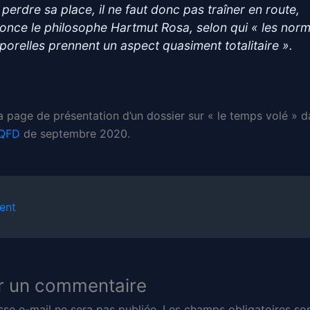
 perdre sa place, il ne faut donc pas traîner en route,
once le philosophe Hartmut Rosa, selon qui « les nor
porelles prennent un aspect quasiment totalitaire ».
a page de présentation d’un dossier sur « le temps volé » d
QFD
de septembre 2020.
ent
r un commentaire
sse e-mail ne sera pas publiée.
Les champs obligatoires son