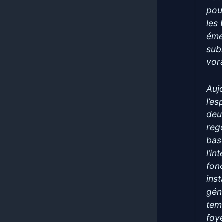
pou
les
éme
sub
vor
Aujo
l’es
deu
reg
bas
l’in
fon
ins
gén
tem
foye