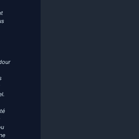
nt
us
adour
s
t
l.
été
s
ou
 ne