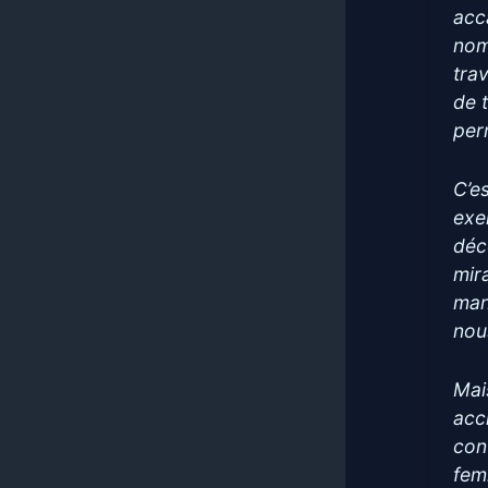
acc
nom
tra
de 
per
C’es
exe
déc
mir
man
nou
Mai
acc
con
fem