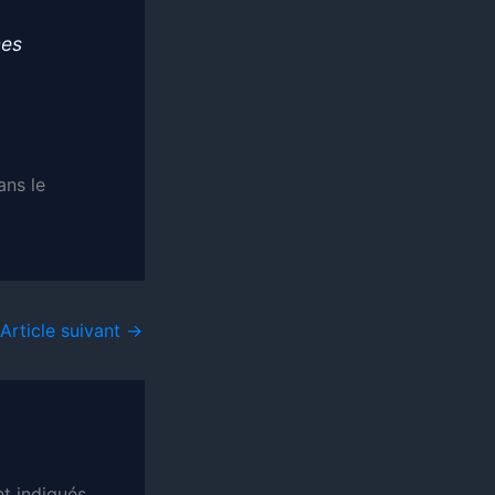
mes
ans le
Article suivant
→
t indiqués