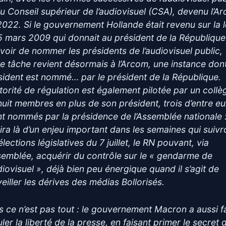
du Conseil supérieur de l’audiovisuel (CSA), devenu l’A
2022. Si le gouvernement Hollande était revenu sur la l
5 mars 2009 qui donnait au président de la République
voir de nommer les présidents de l’audiovisuel public,
te tâche revient désormais à l’Arcom, une instance dont
sident est nommé… par le président de la République.
utorité de régulation est également pilotée par un collè
huit membres en plus de son président, trois d’entre e
nt nommés par la présidence de l’Assemblée nationale : 
gira là d’un enjeu important dans les semaines qui suivr
élections législatives du 7 juillet, le RN pouvant, via
ssemblée, acquérir du contrôle sur le « gendarme de
diovisuel », déjà bien peu énergique quand il s’agit de
veiller les dérives des médias Bollorisés.
s ce n’est pas tout : le gouvernement Macron a aussi fa
ler la liberté de la presse, en faisant primer le secret 