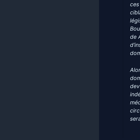
ces
cib
lég
Bou
de 
d’i
dom
Alo
dom
dev
ind
méd
circ
ser