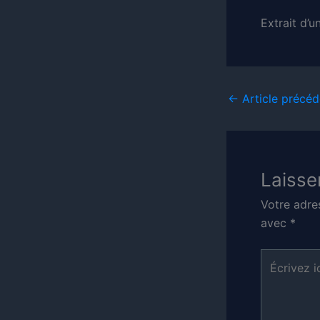
Extrait d’u
←
Article précéd
Laisse
Votre adre
avec
*
Écrivez
ici…