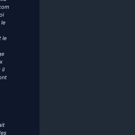
rcom
oi
 le
 le
ge
ux
il
ont
it
des