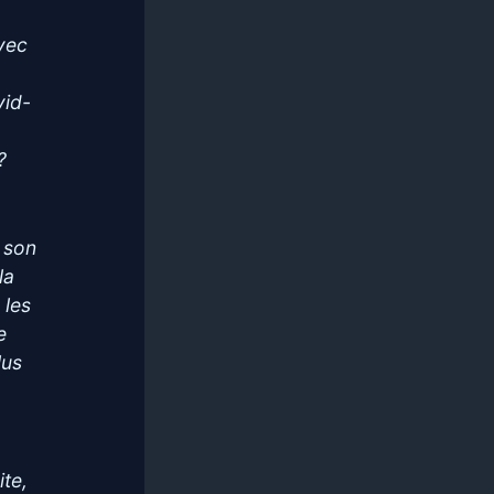
vec
vid-
?
 son
la
 les
e
lus
ite,