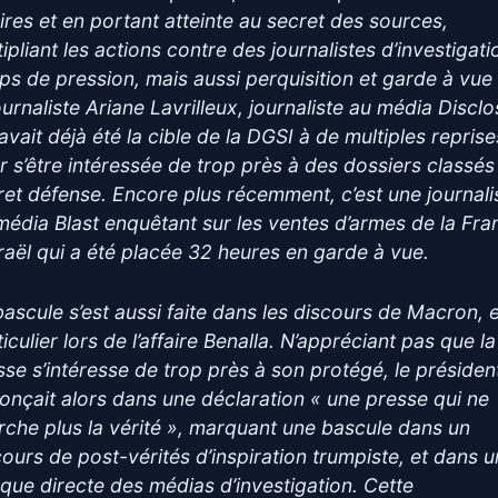
aires et en portant atteinte au secret des sources,
ipliant les actions contre des journalistes d’investigati
ps de pression, mais aussi perquisition et garde à vue
ournaliste Ariane Lavrilleux, journaliste au média Disclo
avait déjà été la cible de la DGSI à de multiples reprise
r s’être intéressée de trop près à des dossiers classés
ret défense. Encore plus récemment, c’est une journali
média Blast enquêtant sur les ventes d’armes de la Fra
sraël qui a été placée 32 heures en garde à vue.
bascule s’est aussi faite dans les discours de Macron, 
iculier lors de l’affaire Benalla. N’appréciant pas que la
sse s’intéresse de trop près à son protégé, le présiden
onçait alors dans une déclaration « une presse qui ne
rche plus la vérité », marquant une bascule dans un
cours de post-vérités d’inspiration trumpiste, et dans 
aque directe des médias d’investigation. Cette