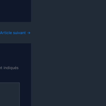
Article suivant
→
t indiqués