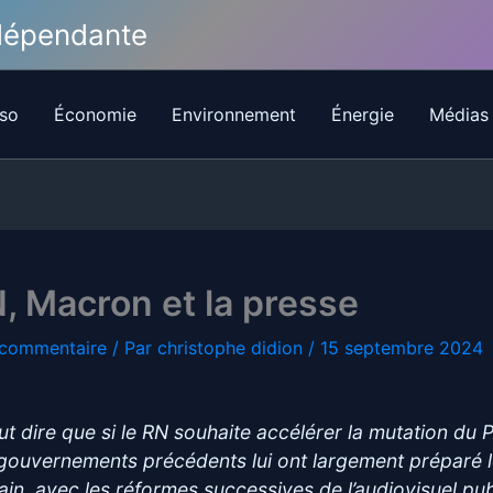
ndépendante
so
Économie
Environnement
Énergie
Médias
, Macron et la presse
 commentaire
/ Par
christophe didion
/
15 septembre 2024
faut dire que si le RN souhaite accélérer la mutation du 
 gouvernements précédents lui ont largement préparé 
rain, avec les réformes successives de l’audiovisuel pub