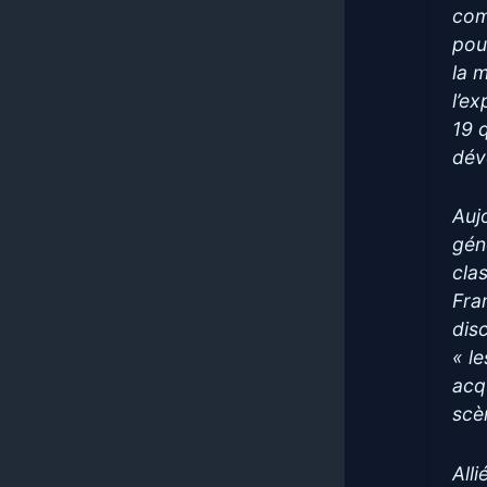
com
pou
la 
l’e
19 
dév
Auj
gén
cla
Fra
dis
« l
acq
scè
Alli