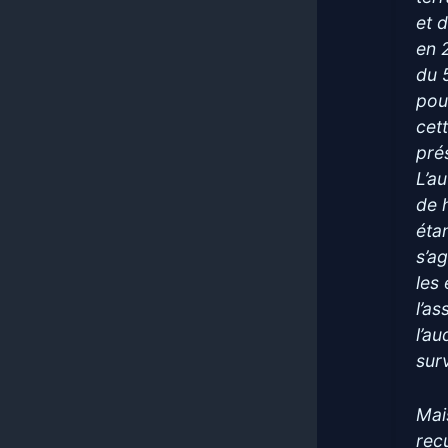
et 
en 
du 
pou
cet
pré
L’a
de 
éta
s’a
les 
l’a
l’au
sur
Mai
recu