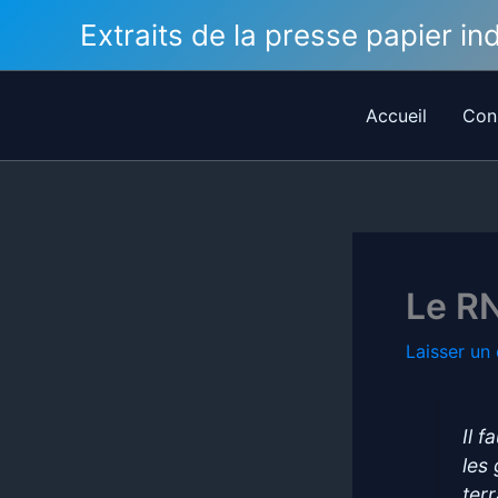
Aller
Extraits de la presse papier i
au
contenu
Accueil
Con
Le RN
Laisser un
Il 
les
ter