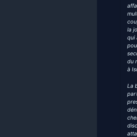
aff
mult
cou
la j
qui 
pou
sec
du 
à I
La 
part
pre
dén
che
dis
att