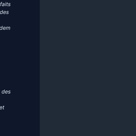
faits
 des
addem
s
u des
et