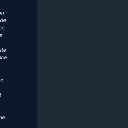
on :
 de
se,
s
ste
nce
en
t
une