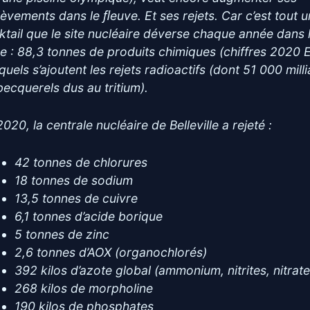
lèvements dans le ﬂeuve. Et ses rejets. Car c’est tout u
ktail que le site nucléaire déverse chaque année dans 
re : 88,3 tonnes de produits chimiques (chiffres 2020 
uels s’ajoutent les rejets radioactifs (dont 51 000 mill
becquerels dus au tritium).
020, la centrale nucléaire de Belleville a rejeté :
42 tonnes de chlorures
18 tonnes de sodium
13,5 tonnes de cuivre
6,1 tonnes d’acide borique
5 tonnes de zinc
2,6 tonnes d’AOX (organochlorés)
392 kilos d’azote global (ammonium, nitrites, nitrate
268 kilos de morpholine
190 kilos de phosphates