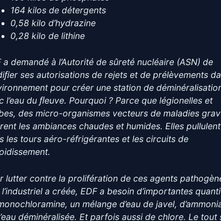
164 kilos de détergents
0,58 kilo d’hydrazine
0,28 kilo de lithine
 a demandé à l’Autorité de sûreté nucléaire (ASN) de
iﬁer ses autorisations de rejets et de prélèvements d
nvironnement pour créer une station de déminéralisatio
c l’eau du ﬂeuve. Pourquoi ? Parce que légionelles et
bes, des micro-organismes vecteurs de maladies grav
rent les ambiances chaudes et humides. Elles pullulent
s les tours aéro-réfrigérantes et les circuits de
roidissement.
r lutter contre la prolifération de ces agents pathogèn
 l’industriel a créée, EDF a besoin d’importantes quant
monochloramine, un mélange d’eau de javel, d’ammoni
d’eau déminéralisée. Et parfois aussi de chlore. Le tout