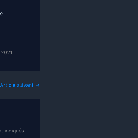
le
 2021.
Article suivant
→
t indiqués