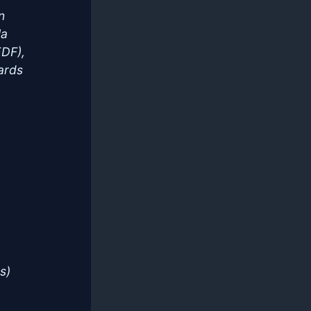
n
la
EDF),
iards
s)