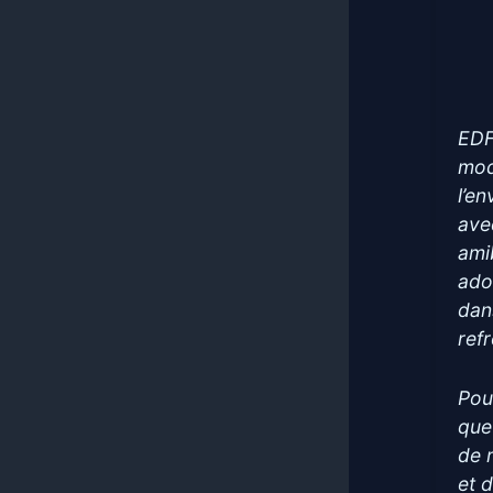
EDF
mod
l’e
ave
ami
ado
dan
ref
Pou
que
de 
et 