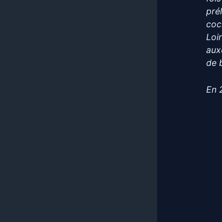
pré
coc
Loi
auxq
de 
En 2