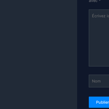
avec
*
Écrivez
ici…
Nom