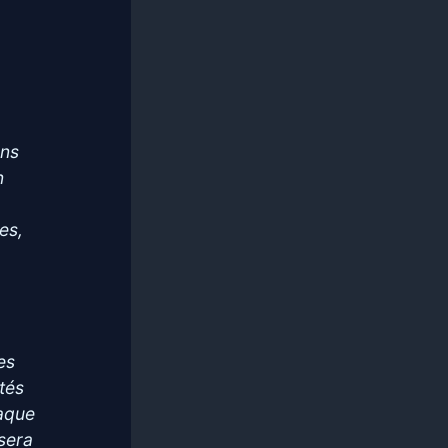
ans
n
es,
es
ités
aque
 sera