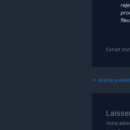
rej
pro
fle
Extrait d’u
←
Article précéd
Laisse
Votre adre