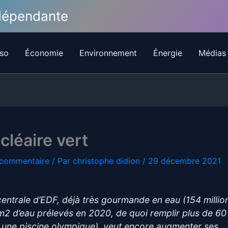
ndépendante
so
Économie
Environnement
Énergie
Médias
cléaire vert
 commentaire
/ Par
christophe didion
/
29 décembre 2021
centrale d’EDF, déjà très gourmande en eau (154 millio
m2 d’eau prélevés en 2020, de quoi remplir plus de 6
s une piscine olympique), veut encore augmenter ses