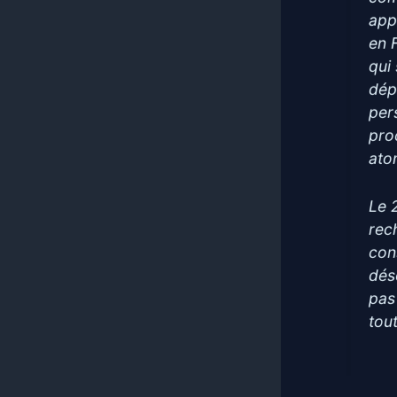
app
en 
qui
dép
per
pro
ato
Le 
rec
con
dés
pas 
tout