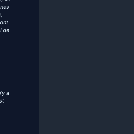
nnes
e,
 ont
i de
’y a
st