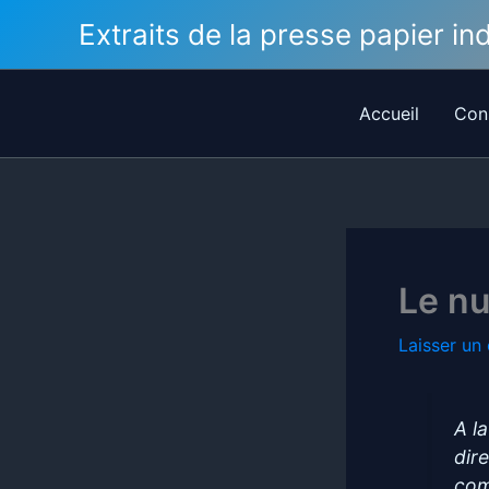
Aller
Extraits de la presse papier i
au
contenu
Accueil
Con
Le nu
Laisser un
A l
dir
com