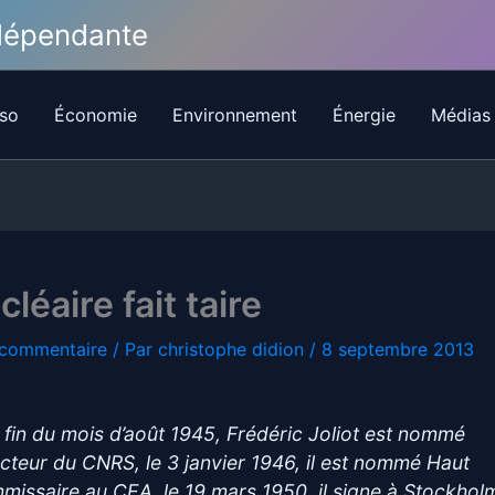
ndépendante
so
Économie
Environnement
Énergie
Médias
cléaire fait taire
 commentaire
/ Par
christophe didion
/
8 septembre 2013
a fin du mois d’août 1945, Frédéric Joliot est nommé
ecteur du CNRS, le 3 janvier 1946, il est nommé Haut
missaire au CEA, le 19 mars 1950, il signe à Stockhol