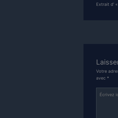
Extrait d’
Laisse
Votre adre
avec
*
Écrivez
ici…