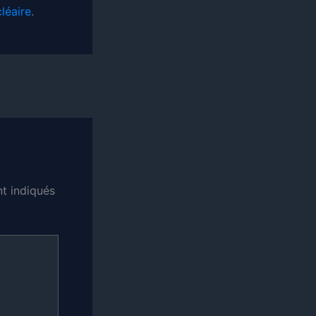
léaire
.
t indiqués