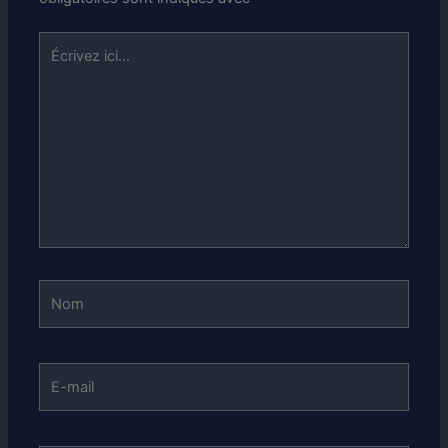
Écrivez
ici…
Nom
E-
mail