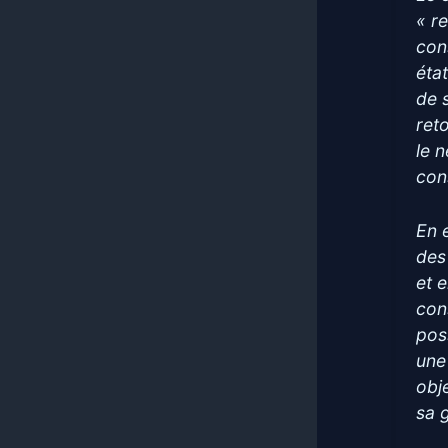
« r
con
éta
de 
reto
le 
con
En 
des
et 
con
pos
une
obje
sa 