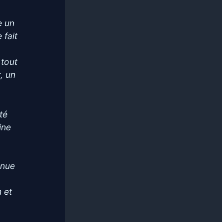
e un
 fait
 tout
, un
té
ine
enue
n et