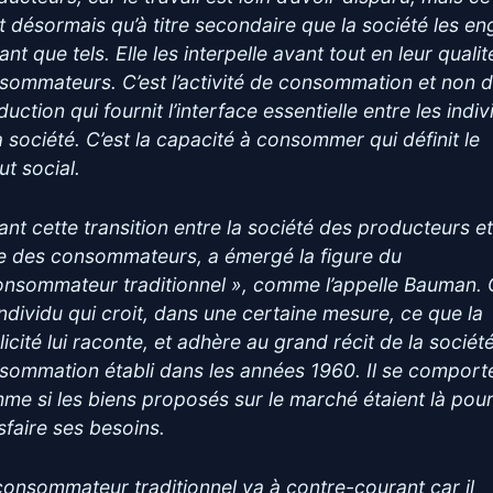
st désormais qu’à titre secondaire que la société les e
ant que tels. Elle les interpelle avant tout en leur quali
sommateurs. C’est l’activité de consommation et non 
uction qui fournit l’interface essentielle entre les indi
la société. C’est la capacité à consommer qui définit le
ut social.
ant cette transition entre la société des producteurs e
le des consommateurs, a émergé la figure du
onsommateur traditionnel », comme l’appelle Bauman. 
individu qui croit, dans une certaine mesure, ce que la
licité lui raconte, et adhère au grand récit de la sociét
sommation établi dans les années 1960. Il se comport
me si les biens proposés sur le marché étaient là pou
isfaire ses besoins.
consommateur traditionnel va à contre-courant car il