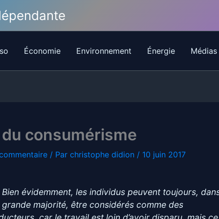
ndépendante
so
Économie
Environnement
Énergie
Médias
e du consumérisme
 commentaire
/ Par
christophe didion
/
10 juin 2017
. Bien évidemment, les individus peuvent toujours, dan
r grande majorité, être considérés comme des
ucteurs, car le travail est loin d’avoir disparu, mais ce