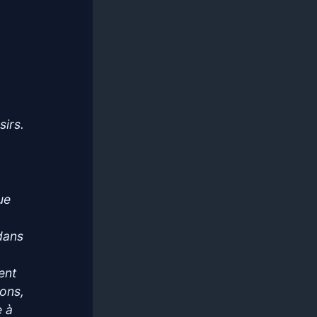
sirs.
ue
dans
ent
ions,
e à