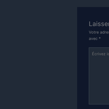
Laisse
Votre adre
avec
*
Écrivez
ici…