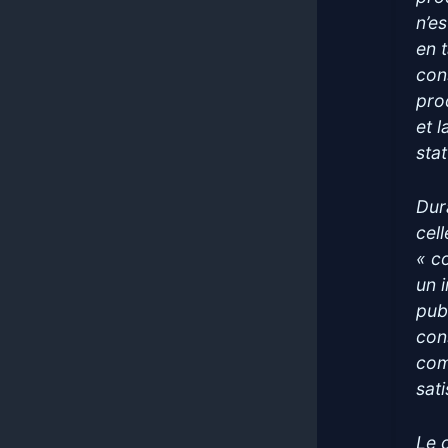
n’e
en t
con
prod
et 
stat
Dur
cel
« c
un 
pub
con
com
sat
Le 