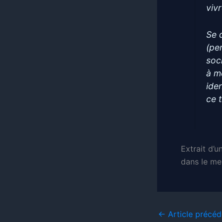
viv
Se 
(pe
soc
à m
ide
ce 
Extrait d’u
dans le m
←
Article précéd