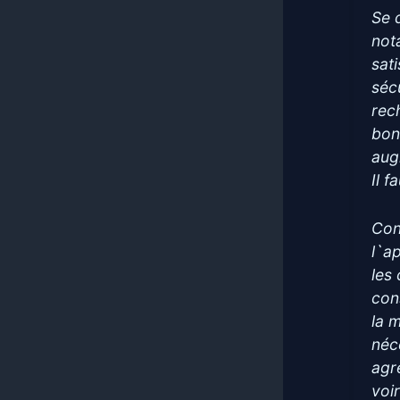
Se 
not
sat
séc
rec
bon
aug
Il 
Con
l`a
les
con
la m
néc
agr
voi