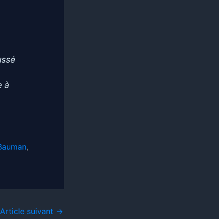
ussé
e à
Bauman
,
Article suivant
→