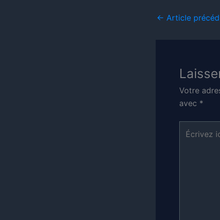
←
Article précéd
Laisse
Votre adre
avec
*
Écrivez
ici…