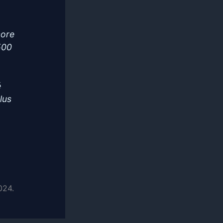
core
500
é
lus
024.