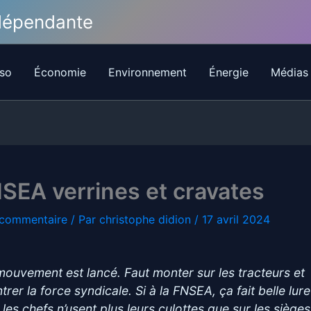
ndépendante
so
Économie
Environnement
Énergie
Médias
SEA verrines et cravates
 commentaire
/ Par
christophe didion
/
17 avril 2024
mouvement est lancé. Faut monter sur les tracteurs et
rer la force syndicale. Si à la FNSEA, ça fait belle lure
 les chefs n’usent plus leurs culottes que sur les siège