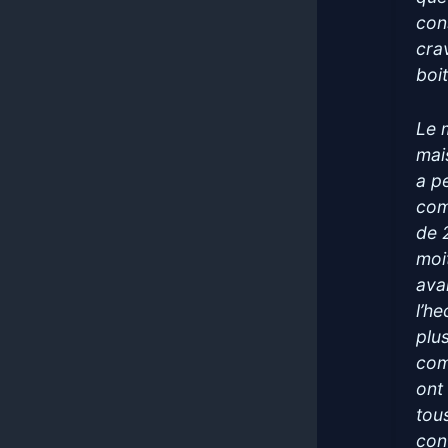
cons
cra
boit
Le 
mai
a p
com
de 
moit
ava
l’he
plu
com
ont
tou
con