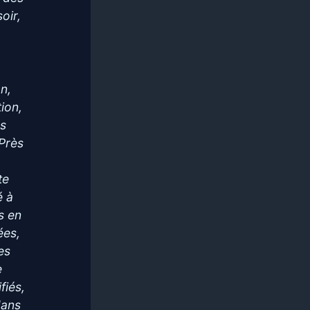
oir,
s
n,
ion,
es
 Près
te
é à
us en
ées,
es
e
fiés,
dans