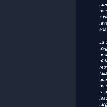
l’a
de 
« N
l’a
ans
La 
d’a
orei
n’é
ret
fal
que 
de 
relo
l’e
l’a