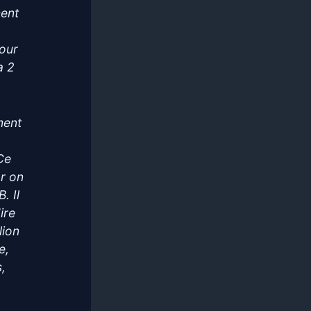
ment
pour
a 2
ment
 Ce
ar on
. Il
ire
lion
e,
s,