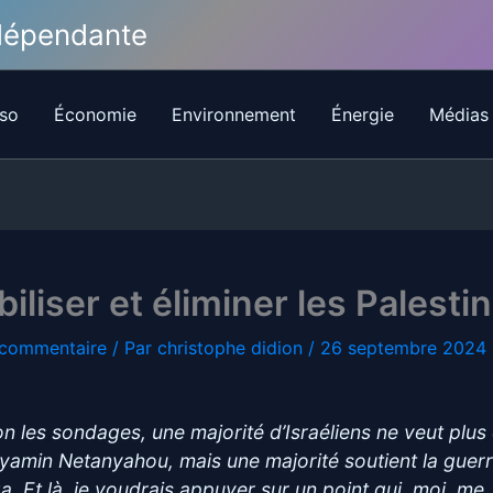
ndépendante
so
Économie
Environnement
Énergie
Médias
ibiliser et éliminer les Palesti
 commentaire
/ Par
christophe didion
/
26 septembre 2024
on les sondages, une majorité d’Israéliens ne veut plus
yamin Netanyahou, mais une majorité soutient la guerr
a. Et là, je voudrais appuyer sur un point qui, moi, me