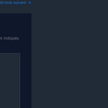
Article suivant
→
t indiqués