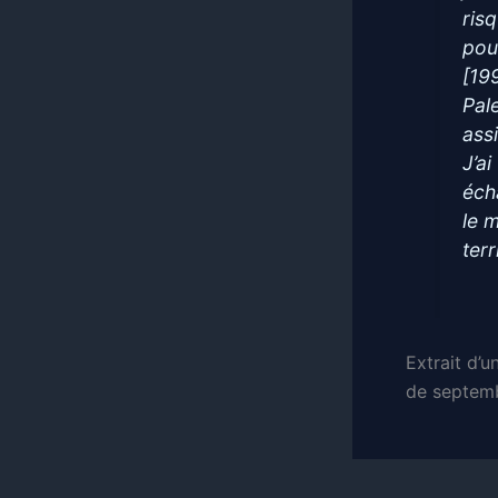
ris
pou
[19
Pale
assi
J’ai
éch
le m
terr
Extrait d’u
de septem