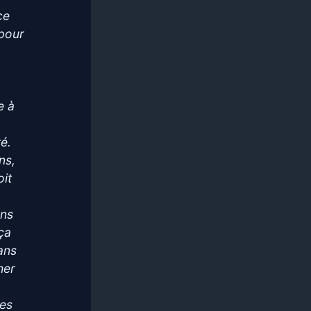
ce
 pour
e à
é.
ns,
oit
ens
ça
ans
her
des