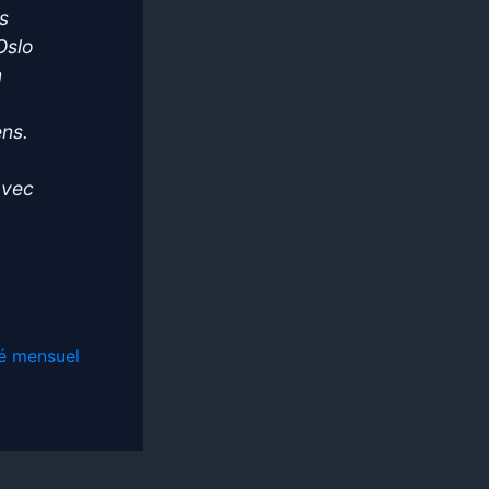
s
Oslo
n
ens.
avec
é mensuel