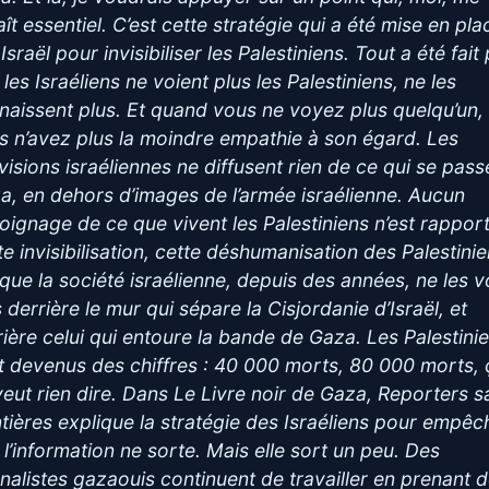
ît essentiel. C’est cette stratégie qui a été mise en pla
Israël pour invisibiliser les Palestiniens. Tout a été fait
les Israéliens ne voient plus les Palestiniens, ne les
naissent plus. Et quand vous ne voyez plus quelqu’un,
s n’avez plus la moindre empathie à son égard. Les
évisions israéliennes ne diffusent rien de ce qui se pass
a, en dehors d’images de l’armée israélienne. Aucun
oignage de ce que vivent les Palestiniens n’est rapport
te invisibilisation, cette déshumanisation des Palestinie
 que la société israélienne, depuis des années, ne les v
 derrière le mur qui sépare la Cisjordanie d’Israël, et
rière celui qui entoure la bande de Gaza. Les Palestini
t devenus des chiffres : 40 000 morts, 80 000 morts, 
veut rien dire. Dans Le Livre noir de Gaza, Reporters s
ntières explique la stratégie des Israéliens pour empêc
 l’information ne sorte. Mais elle sort un peu. Des
rnalistes gazaouis continuent de travailler en prenant 