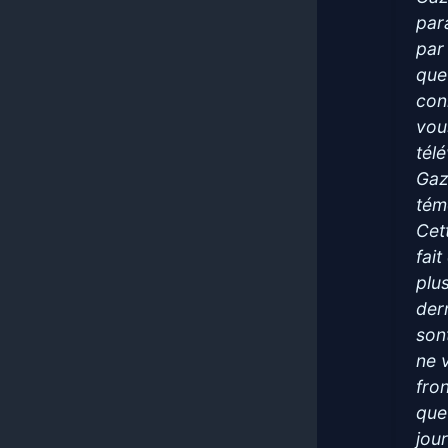
para
par 
que 
con
vou
tél
Gaz
tém
Cet
fait
plus
der
son
ne 
fro
que
jou