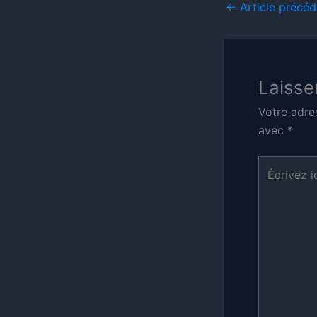
←
Article précéd
Laisse
Votre adre
avec
*
Écrivez
ici…