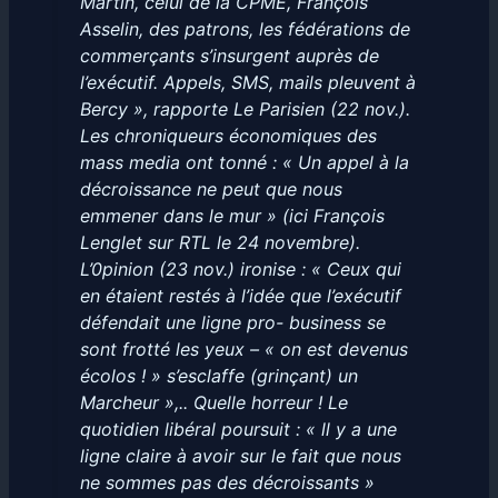
Martin, celui de la CPME, François
Asselin, des patrons, les fédérations de
commerçants s’insurgent auprès de
l’exécutif. Appels, SMS, mails pleuvent à
Bercy », rapporte Le Parisien (22 nov.).
Les chroniqueurs économiques des
mass media ont tonné : « Un appel à la
décroissance ne peut que nous
emmener dans le mur » (ici François
Lenglet sur RTL le 24 novembre).
L’0pinion (23 nov.) ironise : « Ceux qui
en étaient restés à l’idée que l’exécutif
défendait une ligne pro- business se
sont frotté les yeux – « on est devenus
écolos ! » s’esclaffe (grinçant) un
Marcheur »,.. Quelle horreur ! Le
quotidien libéral poursuit : « ll y a une
ligne claire à avoir sur le fait que nous
ne sommes pas des décroissants »