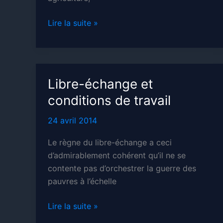
Distribution
Lire la suite »
en
circuits
courts =
intérêt
Libre-échange et
général
conditions de travail
24 avril 2014
Le règne du libre-échange a ceci
d’admirablement cohérent qu’il ne se
contente pas d’orchestrer la guerre des
pauvres à l’échelle
Libre-
Lire la suite »
échange