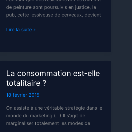
de peinture sont poursuivis en justice, la
pub, cette lessiveuse de cerveaux, devient
La
Lire la suite »
publicité,
bras
armé
de
la
La consommation est-elle
société
totalitaire ?
de
consommation
18 février 2015
On assiste à une véritable stratégie dans le
monde du marketing (…) Il s’agit de
marginaliser totalement les modes de