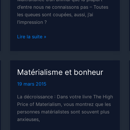
d’entre nous ne connaissons pas – Toutes
les queues sont coupées, aussi, j’ai
l’impression ?
Bien-
Lire la suite »
être
animal
et
productivisme :
Matérialisme et bonheur
l’exemple
du
19 mars 2015
cochon
La décroissance : Dans votre livre The High
Price of Materialism, vous montrez que les
personnes matérialistes sont souvent plus
anxieuses,