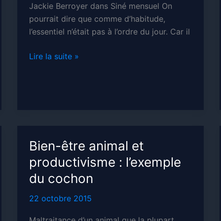
Jackie Berroyer dans Siné mensuel On
pourrait dire que comme d’habitude,
l’essentiel n’était pas à l’ordre du jour. Car il
Comment
Lire la suite »
vivre
Bien-être animal et
productivisme : l’exemple
du cochon
22 octobre 2015
Maltraitance d’un animal que la plupart