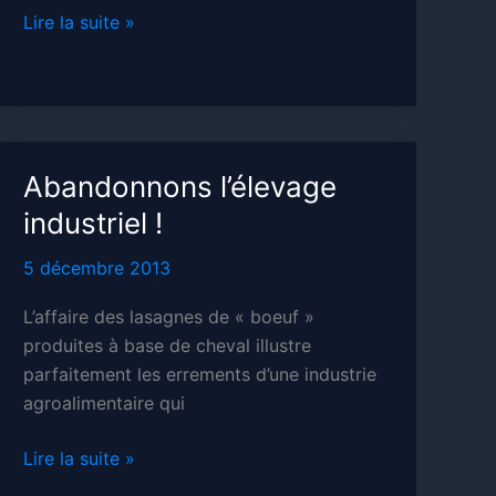
La
Lire la suite »
consommation
est-
elle
totalitaire
?
Abandonnons l’élevage
industriel !
5 décembre 2013
L’affaire des lasagnes de « boeuf »
produites à base de cheval illustre
parfaitement les errements d’une industrie
agroalimentaire qui
Abandonnons
Lire la suite »
l’élevage