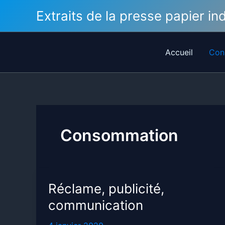
Aller
Extraits de la presse papier i
au
contenu
Accueil
Con
Consommation
Réclame, publicité,
communication