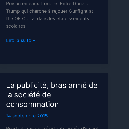
Poison en eaux troubles Entre Donald
Trump qui cherche à rejouer Gunfight at
the OK Corral dans les établissements
scolaires
Poisons
Lire la suite »
La publicité, bras armé de
la société de
consommation
14 septembre 2015
Pendant que des résistants armés d’un pot