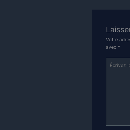
Laisse
Votre adre
avec
*
Écrivez
ici…