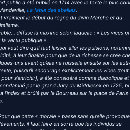
nd public a été publié en 1714 avec le texte le plus co
Mandeville,
La fable des abeilles
.
st vraiment le début du règne du divin Marché et du
italisme.
Fable… diffuse la maxime selon laquelle : « Les vices p
 la vertu publique ».
ui veut dire qu’il faut laisser aller les pulsions, notam
idité, à leur finalité pour que de la richesse se crée ch
lques-uns avant qu’elle ne ruisselle ensuite sur les autr
texte, puisqu’il encourage explicitement les vices (tout
 pour s’enrichir), a été considéré comme diabolique et
 condamné par le grand Jury du Middlesex en 1725, pu
 à l’index et brûlé par le Bourreau sur la place de Paris
5.
Pour que cette « morale » passe sans qu’elle provoque
lèvements, il faut faire en sorte que les individus se