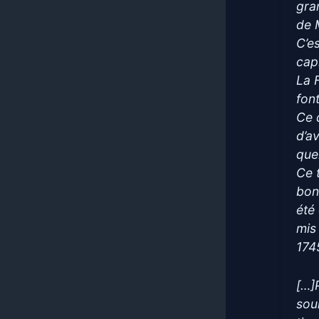
gra
de 
C’e
cap
La 
font
Ce q
d’av
que
Ce 
bon
été
mis
174
[…]
sou