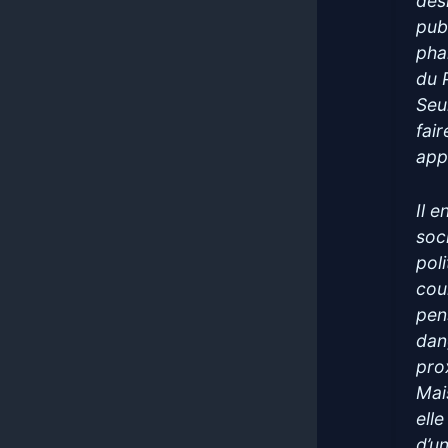
dés
pub
pha
du 
Seul
fai
app
Il 
soc
pol
cou
pen
dan
pro
Mais
ell
d’u