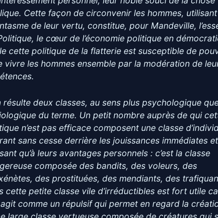
intéressement personnel, leur noble souci de la chose
lique. Cette façon de circonvenir les hommes, utilisant
ntasme de leur vertu, constitue, pour Mandeville, l’es
Politique, le cœur de l’économie politique en démocrati
e cette politique de la flatterie est susceptible de pou
re vivre les hommes ensemble par la modération de leu
étences.
en résulte deux classes, au sens plus psychologique qu
iologique du terme. Un petit nombre auprès de qui cet
itique n’est pas efficace composent une classe d’indivi
rant sans cesse derrière les jouissances immédiates e
sant qu’à leurs avantages personnels : c’est la classe
gereuse composée des bandits, des voleurs, des
xénètes, des prostituées, des mendiants, des trafiqua
 cette petite classe vile d’irréductibles est fort utile ca
e agit comme un répulsif qui permet en regard la créati
ne large classe vertueuse composée de créatures qui 