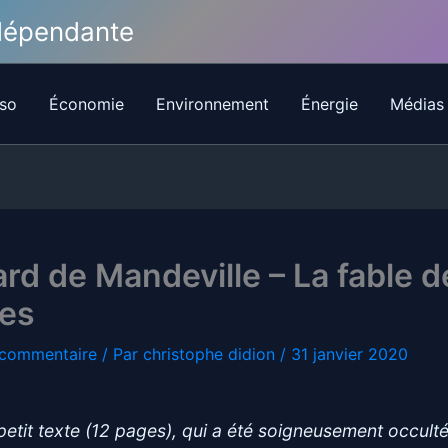
ndépendante
so
Économie
Environnement
Énergie
Médias
rd de Mandeville – La fable d
les
 commentaire
/ Par
christophe didion
/
31 janvier 2020
petit texte (12 pages), qui a été soigneusement occult