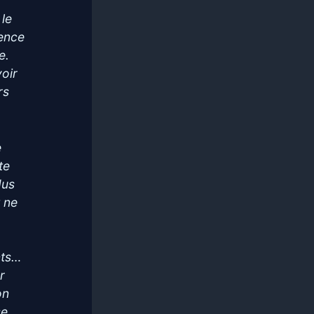
 le
sence
e.
voir
rs
e
te
dus
t ne
nts…
r
on
se