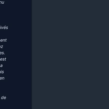
nnu
rivés
ment
ez
es.
 est
 a
is
 en
 de