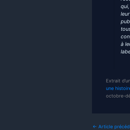
qui
leu
pub
tou
cont
à le
lab
Extrait d’
une histoir
octobre-d
←
Article précéd