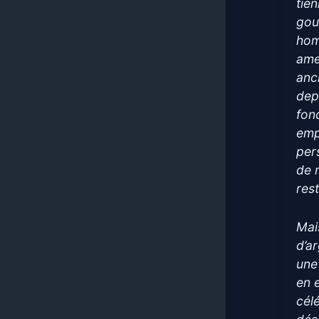
tien
gou
hom
ame
anci
dep
fon
emp
per
de 
res
Mai
d’a
une
en 
cél