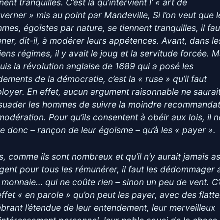
nent tranquilles. C’est là qu’intervient l’ « art de
verner » mis au point par Mandeville, Si l’on veut que l
mes, égoïstes par nature, se tiennent tranquilles, il fau
ner, dit-il, à modérer leurs appétences. Avant, dans le
ens régimes, il y avait le joug et la servitude forcée. M
uis la révolution anglaise de 1689 qui a posé les
dements de la démocratie, c’est la « ruse » qu’il faut
loyer. En effet, aucun argument raisonnable ne saurai
suader les hommes de suivre la moindre recommandat
modération. Pour qu’ils consentent à obéir aux lois, il n
te donc – rançon de leur égoïsme – qu’à les « payer ».
s, comme ils sont nombreux et qu’il n’y aurait jamais a
rgent pour tous les rémunérer, il faut les dédommager
 monnaie… qui ne coûte rien – sinon un peu de vent. C’
effet « en parole » qu’on peut les payer, avec des flatte
ébrant l’étendue de leur entendement, leur merveilleux