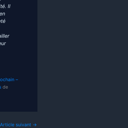
é. Il
ien
eté
iller
eur
rochain –
s
de
Article suivant
→