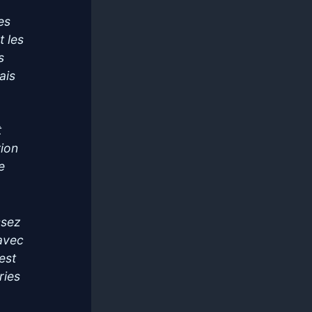
es
t les
s
ais
t
ion
e
ssez
 avec
est
ries