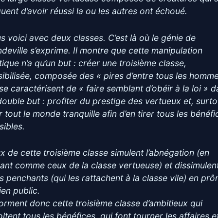
guent d’avoir réussi la ou les autres ont échoué.
s voici avec deux classes. C’est là où le génie de
deville s’exprime. Il montre que cette manipulation
tique n’a qu’un but : créer une troisième classe,
isibilisée, composée des « pires d’entre tous les homme
se caractérisent de « faire semblant d’obéir à la loi » 
double but : profiter du prestige des vertueux et, surto
r tout le monde tranquille afin d’en tirer tous les bénéf
sibles.
x de cette troisième classe simulent l’abnégation (en
lant comme ceux de la classe vertueuse) et dissimulen
rs penchants (qui les rattachent à la classe vile) en prô
ien public.
 forment donc cette troisième classe d’ambitieux qui
ltent tous les bénéfices, qui font tourner les affaires e