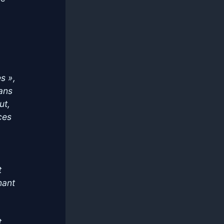
s »,
dans
ut,
ices
t
nant
t