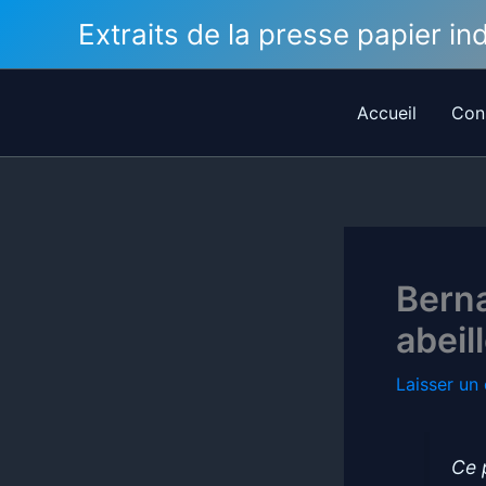
Aller
Extraits de la presse papier i
au
contenu
Accueil
Con
Berna
abeil
Laisser un
Ce 