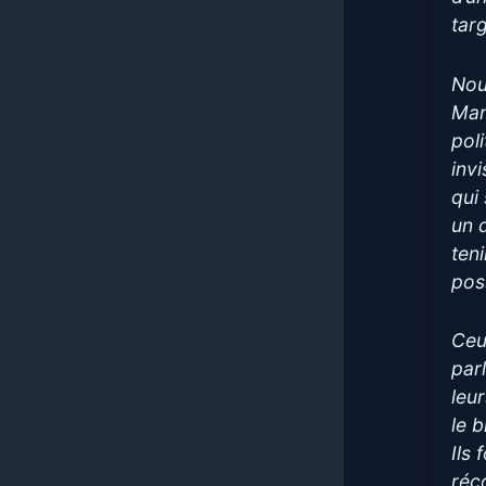
tar
Nou
Man
poli
inv
qui 
un 
teni
pos
Ceu
par
leu
le b
Ils
réco